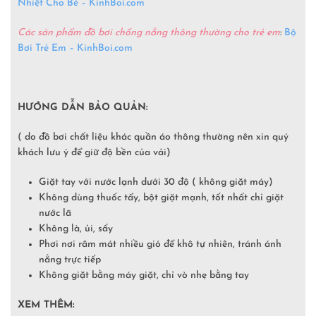
Nhiệt Cho Bé – KinhBoi.com
Các sản phẩm đồ bơi chống nắng thông thường cho trẻ em
:
Bộ
Bơi Trẻ Em – KinhBoi.com
HƯỚNG DẪN BẢO QUẢN:
( do đồ bơi chất liệu khác quần áo thông thường nên xin quý
khách lưu ý để giữ độ bền của vải)
Giặt tay với nước lạnh dưới 30 độ ( không giặt máy)
Không dùng thuốc tẩy, bột giặt mạnh, tốt nhất chỉ giặt
nước lã
Không là, ủi, sấy
Phơi nơi râm mát nhiều gió để khô tự nhiên, tránh ánh
nắng trực tiếp
Không giặt bằng máy giặt, chỉ vò nhẹ bằng tay
XEM THÊM: