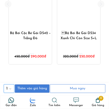
 –
Bộ Bơi Cộc Bé Gái DS42 –
Bộ Bơi Bé Gái DS34
Trắng Đỏ
Xanh Chỉ Còn Size S+L
S
iá
Giá
Giá
Giá
Giá
450,000
₫
290,000
₫
320,000
₫
250,000
₫
iện
gốc
hiện
gốc
hiện
ại
là:
tại
là:
tại
:
450,000₫.
là:
320,000₫.
là:
20,000₫.
290,000₫.
250,000₫
Có thể bạn thích
1
Thêm vào giỏ hàng
Mua ngay
0
Gọi điện
Zalo
Tìm kiếm
Messenger
Giỏ hàng