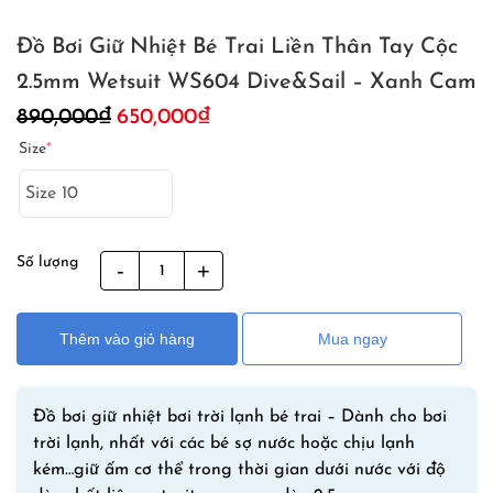
Đồ Bơi Giữ Nhiệt Bé Trai Liền Thân Tay Cộc
2.5mm Wetsuit WS604 Dive&Sail – Xanh Cam
Giá
Giá
890,000
₫
650,000
₫
gốc
hiện
Size
*
là:
tại
890,000₫.
là:
650,000₫.
Số lượng
Đồ
Bơi
Giữ
Thêm vào giỏ hàng
Mua ngay
Nhiệt
Bé
Trai
Đồ bơi giữ nhiệt bơi trời lạnh bé trai – Dành cho bơi
Liền
trời lạnh, nhất với các bé sợ nước hoặc chịu lạnh
Thân
kém…giữ ấm cơ thể trong thời gian dưới nước với độ
Tay