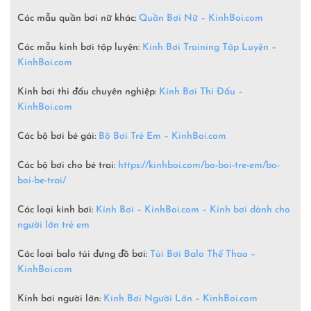
Các mẫu quần bơi nữ khác:
Quần Bơi Nữ – KinhBoi.com
Các mẫu kính bơi tập luyện:
Kính Bơi Training Tập Luyện –
KinhBoi.com
Kính bơi thi đấu chuyên nghiệp:
Kính Bơi Thi Đấu –
KinhBoi.com
Các bộ bơi bé gái:
Bộ Bơi Trẻ Em –
KinhBoi.com
Các bộ bơi cho bé trai:
https://kinhboi.com/bo-boi-tre-em/bo-
boi-be-trai/
Các loại kính bơi:
Kính Bơi – KinhBoi.com – Kính bơi dành cho
người lớn trẻ em
Các loại balo túi đựng đồ bơi:
Túi Bơi Balo Thể Thao –
KinhBoi.com
Kính bơi người lớn:
Kính Bơi Người Lớn –
KinhBoi.com