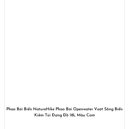
Phao Bơi Biển NatureHike Phao Bơi Openwater Vượt Sông Biển
Kiêm Túi Đựng Đồ 18L Màu Cam