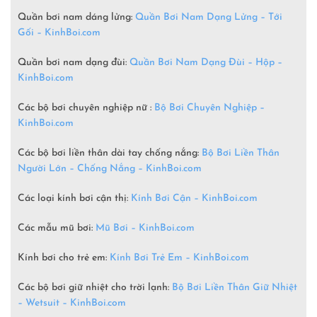
Quần bơi nam dáng lửng:
Quần Bơi Nam Dạng Lửng – Tới
Gối – KinhBoi.com
Quần bơi nam dạng đùi:
Quần Bơi Nam Dạng Đùi – Hộp –
KinhBoi.com
Các bộ bơi chuyên nghiệp nữ :
Bộ Bơi Chuyên Nghiệp –
KinhBoi.com
Các bộ bơi liền thân dài tay chống nắng:
Bộ Bơi Liền Thân
Người Lớn – Chống Nắng – KinhBoi.com
Các loại kính bơi cận thị:
Kính Bơi Cận – KinhBoi.com
Các mẫu mũ bơi:
Mũ Bơi – KinhBoi.com
Kính bơi cho trẻ em:
Kính Bơi Trẻ Em – KinhBoi.com
Các bộ bơi giữ nhiệt cho trời lạnh:
Bộ Bơi Liền Thân Giữ Nhiệt
– Wetsuit –
KinhBoi.com