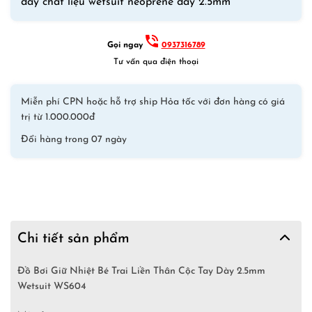
dày chất liệu wetsuit neoprene dày 2.5mm
Cộc
2.5mm
Wetsuit
Gọi ngay
0937316789
WS604
Tư vấn qua điện thoại
Dive&Sail
–
Miễn phí CPN hoặc hỗ trợ ship Hỏa tốc với đơn hàng có giá
Xanh
trị từ 1.000.000đ
Cam
số
Đổi hàng trong 07 ngày
lượng
Chi tiết sản phẩm
Đồ Bơi Giữ Nhiệt Bé Trai Liền Thân Cộc Tay Dày 2.5mm
Wetsuit WS604