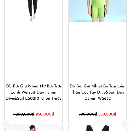
Đồ Bơi Giữ Nhiệt Nữ Bơi Trời
Đồ Bơi Giữ Nhiệt Bé Trai Liền
Lạnh Wetsuit Dày 1.5mm
Thân Cộc Tay Dive&Sail Dày
Dive&Sail LS0210 Khoá Trước
2.5mm WS632
Giá
Giá
Giá
Giá
1,200,000
₫
950,000
₫
790,000
₫
550,000
₫
gốc
hiện
gốc
hiện
là:
tại
là:
tại