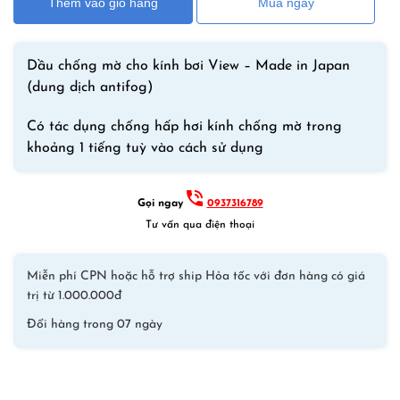
Thêm vào giỏ hàng
Mua ngay
Kính
Bơi
VIEW
Dầu chống mờ cho kính bơi View – Made in Japan
(antifog
(dung dịch antifog)
liquid)
–
Có tác dụng chống hấp hơi kính chống mờ trong
Nước
khoảng 1 tiếng tuỳ vào cách sử dụng
Rửa
Chống
Mờ
Gọi ngay
0937316789
Kính
Tư vấn qua điện thoại
Bơi
–
Miễn phí CPN hoặc hỗ trợ ship Hỏa tốc với đơn hàng có giá
Made
trị từ 1.000.000đ
in
Đổi hàng trong 07 ngày
Japan
số
lượng