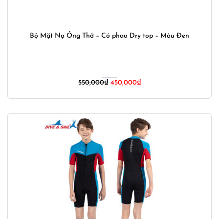
Bộ Mặt Nạ Ống Thở – Có phao Dry top – Màu Đen
Giá
Giá
550,000
₫
450,000
₫
gốc
hiện
là:
tại
550,000₫.
là:
450,000₫.