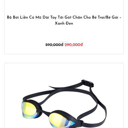
Bộ Bơi Liền Có Mũ Dài Tay Tới Gót Chân Cho Bé Trai/Bé Gái –
Xanh Đen
Giá
Giá
590,000
₫
290,000
₫
gốc
hiện
là:
tại
590,000₫.
là:
290,000₫.