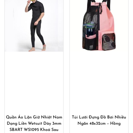
1,200,000₫.
là:
790,000₫.
là:
00₫.
950,000₫.
550,000
Quần Áo Lặn Giữ Nhiệt Nam
Túi Lưới Đựng Đồ Bơi Nhiều
Dạng Liền Wetsuit Dày 3mm
Ngăn 48x32cm – Hồng
SBART WS1095 Khoá Sau