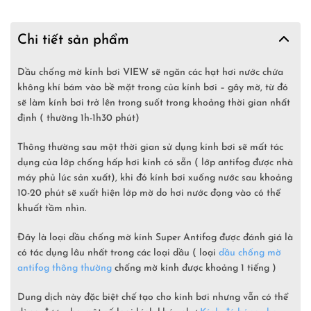
Chi tiết sản phẩm
Dầu chống mờ kính bơi VIEW sẽ ngăn các hạt hơi nước chứa
không khí bám vào bề mặt trong của kính bơi – gây mờ, từ đó
sẽ làm kính bơi trở lên trong suốt trong khoảng thời gian nhất
định ( thường 1h-1h30 phút)
Thông thường sau một thời gian sử dụng kính bơi sẽ mất tác
dụng của lớp chống hấp hơi kính có sẵn ( lớp antifog được nhà
máy phủ lúc sản xuất), khi đó kính bơi xuống nước sau khoảng
10-20 phút sẽ xuất hiện lớp mờ do hơi nước đọng vào có thể
khuất tầm nhìn.
Đây là loại dầu chống mờ kính Super Antifog được đánh giá là
có tác dụng lâu nhất trong các loại dầu ( loại
dầu chống mờ
antifog thông thường
chống mờ kính được khoảng 1 tiếng )
Dung dịch này đặc biệt chế tạo cho kính bơi nhưng vẫn có thể