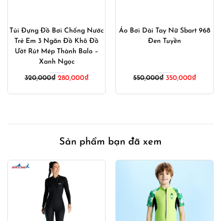
Túi Đựng Đồ Bơi Chống Nước
Áo Bơi Dài Tay Nữ Sbart 968
Trẻ Em 3 Ngăn Đồ Khô Đồ
Đen Tuyền
Ướt Rút Mép Thành Balo –
Xanh Ngọc
Giá
Giá
Giá
Giá
320,000
₫
280,000
₫
550,000
₫
350,000
₫
gốc
hiện
gốc
hiện
là:
tại
là:
tại
320,000₫.
là:
550,000₫.
là:
00₫.
280,000₫.
350,000
Sản phẩm bạn đã xem