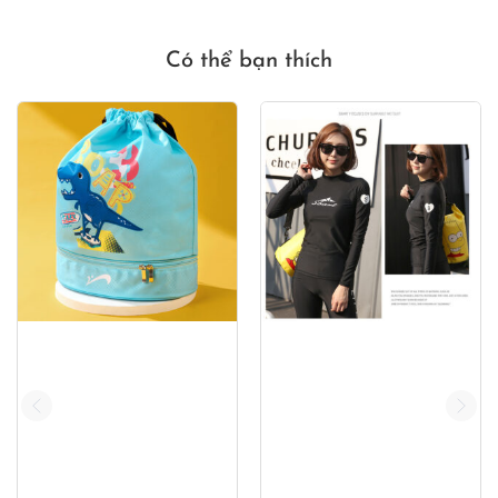
140,000₫.
Có thể bạn thích