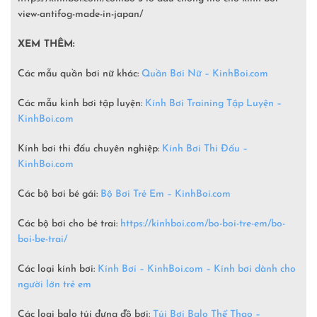
view-antifog-made-in-japan/
XEM THÊM:
Các mẫu quần bơi nữ khác:
Quần Bơi Nữ – KinhBoi.com
Các mẫu kính bơi tập luyện:
Kính Bơi Training Tập Luyện –
KinhBoi.com
Kính bơi thi đấu chuyên nghiệp:
Kính Bơi Thi Đấu –
KinhBoi.com
Các bộ bơi bé gái:
Bộ Bơi Trẻ Em –
KinhBoi.com
Các bộ bơi cho bé trai:
https://kinhboi.com/bo-boi-tre-em/bo-
boi-be-trai/
Các loại kính bơi:
Kính Bơi – KinhBoi.com – Kính bơi dành cho
người lớn trẻ em
Các loại balo túi đựng đồ bơi:
Túi Bơi Balo Thể Thao –