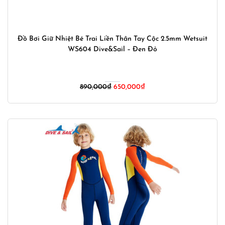
Đồ Bơi Giữ Nhiệt Bé Trai Liền Thân Tay Cộc 2.5mm Wetsuit
WS604 Dive&Sail – Đen Đỏ
Giá
Giá
890,000
₫
650,000
₫
gốc
hiện
là:
tại
890,000₫.
là:
650,000₫.