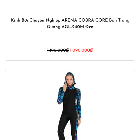
Kính Bơi Chuyên Nghiệp ARENA COBRA CORE Bản Tráng
Gương AGL-240M Đen
Giá
Giá
1,190,000
₫
1,090,000
₫
gốc
hiện
là:
tại
1,190,000₫.
là:
1,090,000₫.