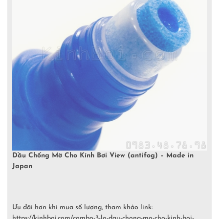
Dầu Chống Mờ Cho Kính Bơi View (antifog) – Made in
Japan
Ưu đãi hơn khi mua số lượng, tham khảo link:
https://kinhboi.com/combo-3-lo-dau-chong-mo-cho-kinh-boi-