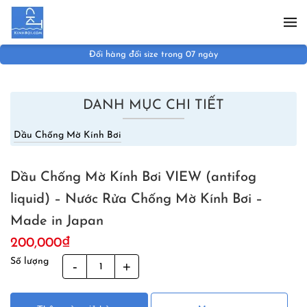
Skip to main content
Đổi hàng đổi size trong 07 ngày
DANH MỤC CHI TIẾT
Dầu Chống Mờ Kính Bơi
Dầu Chống Mờ Kính Bơi VIEW (antifog
liquid) – Nước Rửa Chống Mờ Kính Bơi –
Made in Japan
200,000
₫
Số lượng
Dầu
Chống
Mờ