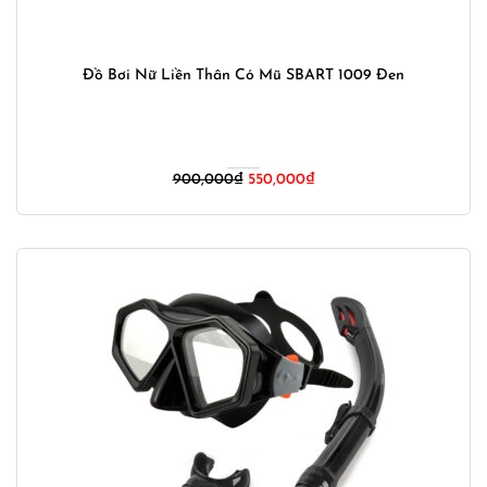
Đồ Bơi Nữ Liền Thân Có Mũ SBART 1009 Đen
Giá
Giá
900,000
₫
550,000
₫
gốc
hiện
là:
tại
900,000₫.
là:
550,000₫.