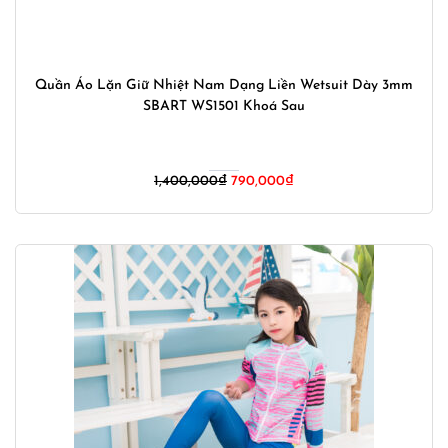
Quần Áo Lặn Giữ Nhiệt Nam Dạng Liền Wetsuit Dày 3mm
SBART WS1501 Khoá Sau
Giá
Giá
1,400,000
₫
790,000
₫
gốc
hiện
là:
tại
1,400,000₫.
là:
790,000₫.