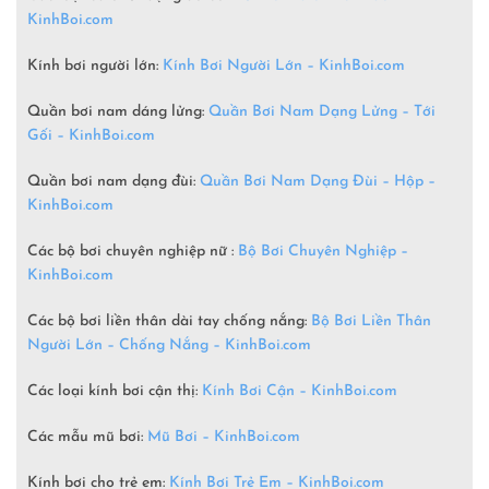
KinhBoi.com
Kính bơi người lớn:
Kính Bơi Người Lớn –
KinhBoi.com
Quần bơi nam dáng lửng:
Quần Bơi Nam Dạng Lửng – Tới
Gối – KinhBoi.com
Quần bơi nam dạng đùi:
Quần Bơi Nam Dạng Đùi – Hộp –
KinhBoi.com
Các bộ bơi chuyên nghiệp nữ :
Bộ Bơi Chuyên Nghiệp –
KinhBoi.com
Các bộ bơi liền thân dài tay chống nắng:
Bộ Bơi Liền Thân
Người Lớn – Chống Nắng – KinhBoi.com
Các loại kính bơi cận thị:
Kính Bơi Cận – KinhBoi.com
Các mẫu mũ bơi:
Mũ Bơi – KinhBoi.com
Kính bơi cho trẻ em:
Kính Bơi Trẻ Em – KinhBoi.com