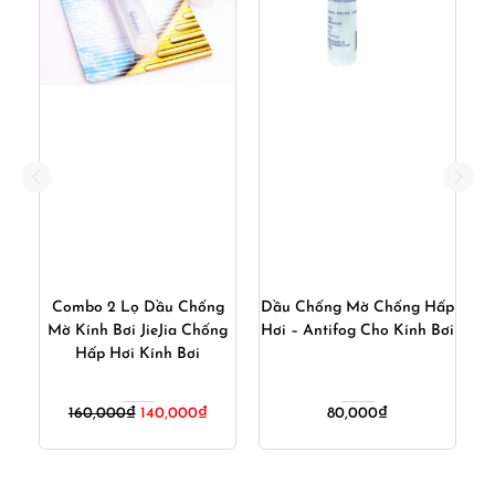
ấp
Combo 2 Lọ Dầu Chống
Dầu Chống Mờ Chống Hấp
D
g
Mờ Kính Bơi JieJia Chống
Hơi – Antifog Cho Kính Bơi
0
Hấp Hơi Kính Bơi
l
Giá
Giá
160,000
₫
140,000
₫
80,000
₫
gốc
hiện
là:
tại
160,000₫.
là: