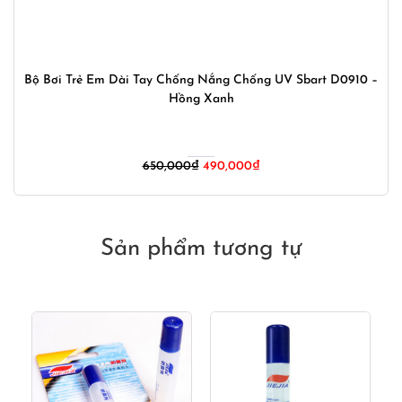
Bộ Bơi Trẻ Em Dài Tay Chống Nắng Chống UV Sbart D0910 –
Hồng Xanh
Giá
Giá
650,000
₫
490,000
₫
gốc
hiện
là:
tại
650,000₫.
là:
490,000₫.
Sản phẩm tương tự