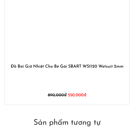
Đồ Bơi Giữ Nhiệt Cho Bé Gái SBART WS1120 Wetsuit 2mm
Giá
Giá
890,000
₫
550,000
₫
gốc
hiện
là:
tại
890,000₫.
là:
550,000₫.
Sản phẩm tương tự