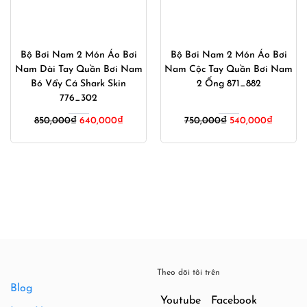
Bộ Bơi Nam 2 Món Áo Bơi
Bộ Bơi Nam 2 Món Áo Bơi
Nam Dài Tay Quần Bơi Nam
Nam Cộc Tay Quần Bơi Nam
Bó Vẩy Cá Shark Skin
2 Ống 871_882
776_302
Giá
Giá
850,000
₫
640,000
₫
750,000
₫
540,000
₫
gốc
hiện
là:
tại
750,000₫.
là:
540,000
Theo dõi tôi trên
Blog
Youtube
Facebook