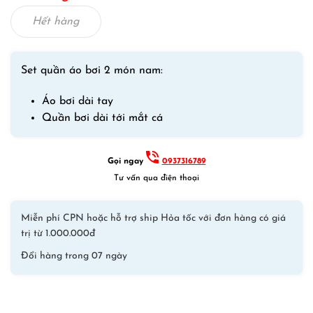
là:
tại
1,000,000₫.
là:
Hết hàng
750,000₫.
Set quần áo bơi 2 món nam:
Áo bơi dài tay
Quần bơi dài tới mắt cá
Gọi ngay
0937316789
Tư vấn qua điện thoại
Miễn phí CPN hoặc hỗ trợ ship Hỏa tốc với đơn hàng có giá
trị từ 1.000.000đ
Đổi hàng trong 07 ngày