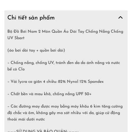
Chi tiết sản phẩm
Bộ Đồ Bơi Nam 2 Món Quần Áo Dài Tay Chống Nắng Chống
UV Sbart
(áo bơi dài tay + quần bơi dài)
– Chống nắng, chống UV, tránh đen da do ánh nắng và nước
bể có Clo
– Vải lycra co giãn 4 chiều: 82% Nynol 12% Spandex
– Chất bền và mau khô, chống nắng UPF 50+
– Các đường may được may bằng máy khâu 6 kim tăng cường
độ chắc và ôm, không gây ma sát nhiều với da, giúp cử động
thoải mái dưới nước
———SỬ DỤNG VÀ BẢO QUẢN: ———-