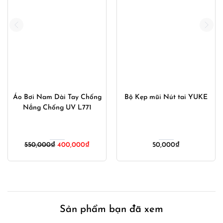
Áo Bơi Nam Dài Tay Chống
Bộ Kẹp mũi Nút tai YUKE
Nắng Chống UV L771
Giá
Giá
550,000
₫
400,000
₫
50,000
₫
gốc
hiện
là:
tại
550,000₫.
là:
00₫.
400,000₫.
Sản phẩm bạn đã xem