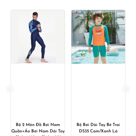
i
Bộ 2 Món Đồ Bơi Nam
Bộ Bơi Dài Tay Bé Trai
é
Quần+Áo Bơi Nam Dài Tay
DS35 Cam/Xanh Lá
Q