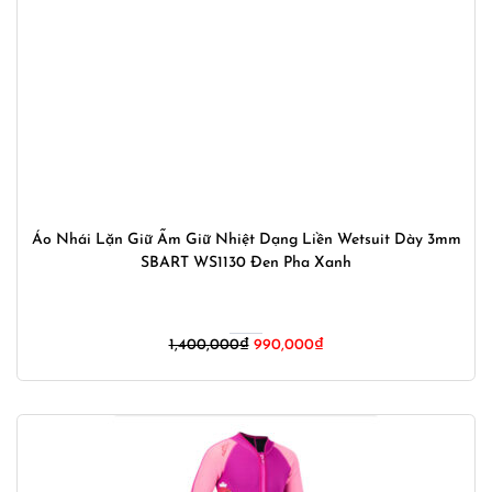
Áo Nhái Lặn Giữ Ấm Giữ Nhiệt Dạng Liền Wetsuit Dày 3mm
SBART WS1130 Đen Pha Xanh
Giá
Giá
1,400,000
₫
990,000
₫
gốc
hiện
là:
tại
1,400,000₫.
là:
990,000₫.