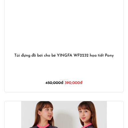
Túi đựng đồ bơi cho bé YINGFA WF2232 họa tiết Pony
Giá
Giá
450,000
₫
390,000
₫
gốc
hiện
là:
tại
450,000₫.
là:
390,000₫.