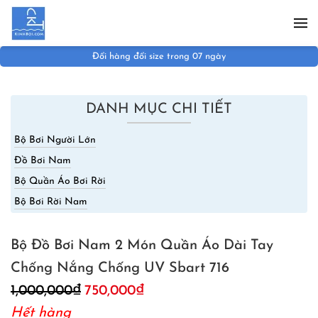
Skip to main content
Đổi hàng đổi size trong 07 ngày
DANH MỤC CHI TIẾT
Bộ Bơi Người Lớn
Đồ Bơi Nam
Bộ Quần Áo Bơi Rời
Bộ Bơi Rời Nam
Bộ Đồ Bơi Nam 2 Món Quần Áo Dài Tay
Chống Nắng Chống UV Sbart 716
Giá
Giá
1,000,000
₫
750,000
₫
gốc
hiện
Hết hàng