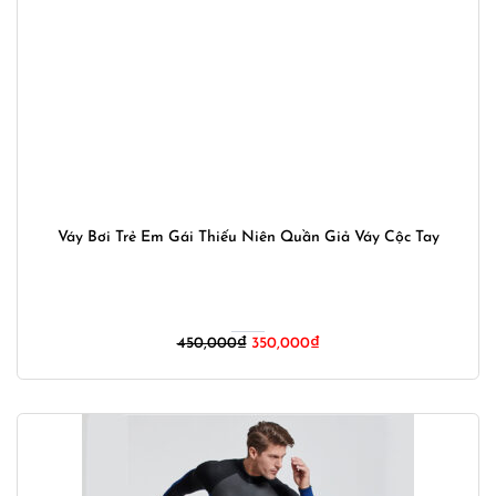
Váy Bơi Trẻ Em Gái Thiếu Niên Quần Giả Váy Cộc Tay
Giá
Giá
450,000
₫
350,000
₫
gốc
hiện
là:
tại
450,000₫.
là:
350,000₫.