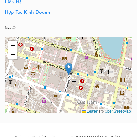
Liên Hệ
Hợp Tác Kinh Doanh
Bản đồ
+
−
Leaflet
|
©
OpenStreetMap