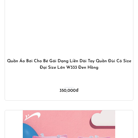
Quần Áo Bơi Cho Bé Gái Dạng Liền Dài Tay Quần Đùi Có Size
Đại Size Lớn W333 Đen Hồng
350,000
₫