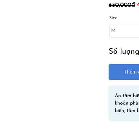
650,000
₫
g
l
Size
6
Số lượn
Thêm v
Áo tắm biể
khoắn phù 
biển, tắm 