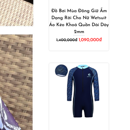
Đồ Bơi Mùa Đông Giữ Ấm
Dạng Rời Cho Nữ Wetsuit
Áo Kéo Khoá Quần Dài Dày
2mm
Giá
Giá
1,090,000
₫
1,400,000
₫
gốc
hiện
là:
tại
1,400,000₫.
là:
1,090,000₫.