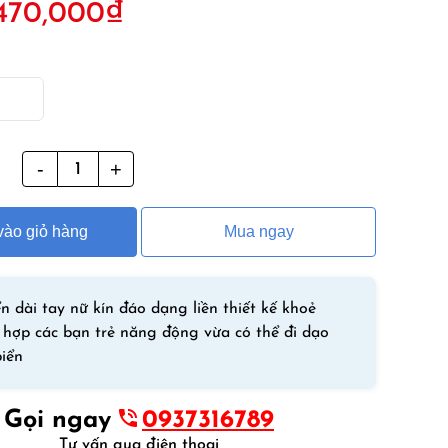
470,000
₫
ốc
hiện
à:
tại
50,000₫.
là:
470,000₫.
g
Đồ
Bơi
Liền
ào giỏ hàng
Mua ngay
Thân
Tay
Dài
Nữ
n dài tay nữ kín đáo dạng liền thiết kế khoẻ
ILW
hợp các bạn trẻ năng động vừa có thể đi dạo
Có
biển
Dây
Trợ
Gọi ngay
0937316789
Kéo
Tư vấn qua điện thoại