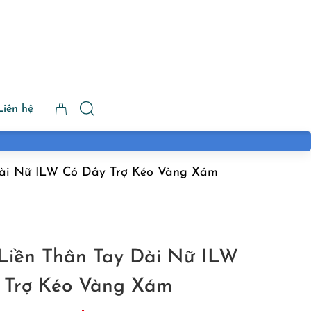
Liên hệ
ong 07 ngày
Dài Nữ ILW Có Dây Trợ Kéo Vàng Xám
 Liền Thân Tay Dài Nữ ILW
 Trợ Kéo Vàng Xám
iá
Giá