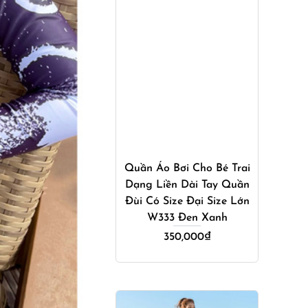
Mua ngay
Quần Áo Bơi Cho Bé Trai
Dạng Liền Dài Tay Quần
Đùi Có Size Đại Size Lớn
W333 Đen Xanh
350,000
₫