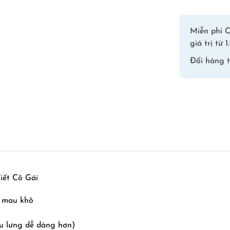
Miễn phí C
giá trị từ
Đổi hàng 
iết Cô Gái
u mau khô
u lưng dễ dàng hơn)