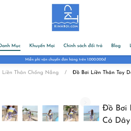
Danh Mục
Khuyến Mại
Chính sách đổi trả
Blog
Đổi hàng đổi size tr
i Liền Thân Chống Nắng
Đồ Bơi Liền Thân Tay 
Đồ Bơi
Có Dây
G