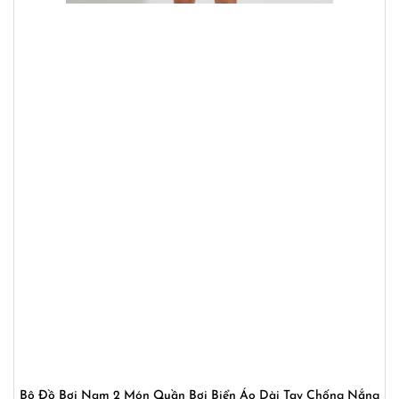
Bộ Đồ Bơi Nam 2 Món Quần Bơi Biển Áo Dài Tay Chống Nắng