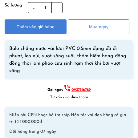
gốc
hiện
Số lượng
Balo
là:
tại
chống
790,000₫.
là:
nước
590,000₫.
Thêm vào giỏ hàng
Mua ngay
kiêm
phao
bơi
Balo chống nước vải lưới PVC 0.5mm đựng đồ đi
MARJAQE
phượt, leo núi, vượt sông suối, thám hiểm hang động
22L
đồng thời làm phao cứu sinh tạm thời khi bơi vượt
KT
sông
60x42cm
–
Màu
Gọi ngay
0937316789
Xanh
Tư vấn qua điện thoại
số
lượng
Miễn phí CPN hoặc hỗ trợ ship Hỏa tốc với đơn hàng có giá
trị từ 1.000.000đ
Đổi hàng trong 07 ngày