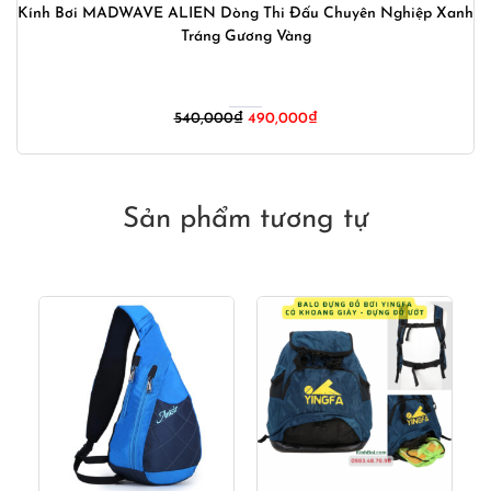
Kính Bơi MADWAVE ALIEN Dòng Thi Đấu Chuyên Nghiệp Xanh
Tráng Gương Vàng
Giá
Giá
540,000
₫
490,000
₫
gốc
hiện
là:
tại
540,000₫.
là:
490,000₫.
Sản phẩm tương tự