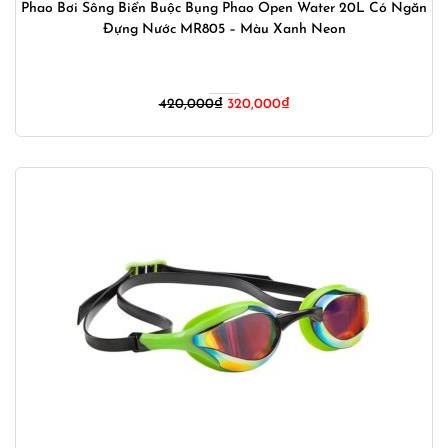
Phao Bơi Sông Biển Buộc Bụng Phao Open Water 20L Có Ngăn
Đựng Nước MR805 – Màu Xanh Neon
Giá
Giá
420,000
₫
320,000
₫
gốc
hiện
là:
tại
420,000₫.
là:
320,000₫.