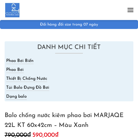
Skip to main content
Đổi hàng đổi size trong 07 ngày
DANH MỤC CHI TIẾT
Phao Bơi Biển
Phao Bơi
Thiết Bị Chống Nước
Túi Balo Đựng Đồ Bơi
Dạng balo
Balo chống nước kiêm phao bơi MARJAQE
22L KT 60x42cm – Màu Xanh
Giá
Giá
790,000
₫
590,000
₫