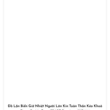
Đồ Lặn Biển Giữ Nhiệt Người Lớn Kín Toàn Thân Kéo Khoá