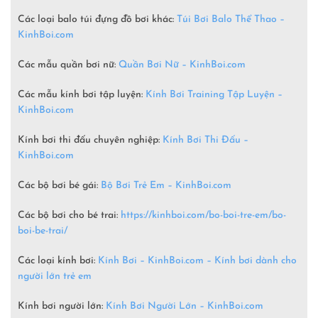
Các loại balo túi đựng đồ bơi khác:
Túi Bơi Balo Thể Thao –
KinhBoi.com
Các mẫu quần bơi nữ:
Quần Bơi Nữ – KinhBoi.com
Các mẫu kính bơi tập luyện:
Kính Bơi Training Tập Luyện –
KinhBoi.com
Kính bơi thi đấu chuyên nghiệp:
Kính Bơi Thi Đấu –
KinhBoi.com
Các bộ bơi bé gái:
Bộ Bơi Trẻ Em –
KinhBoi.com
Các bộ bơi cho bé trai:
https://kinhboi.com/bo-boi-tre-em/bo-
boi-be-trai/
Các loại kính bơi:
Kính Bơi – KinhBoi.com – Kính bơi dành cho
người lớn trẻ em
Kính bơi người lớn:
Kính Bơi Người Lớn –
KinhBoi.com