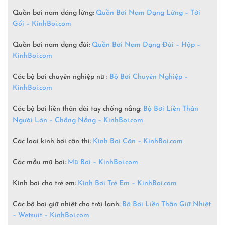
Quần bơi nam dáng lửng:
Quần Bơi Nam Dạng Lửng – Tới
Gối – KinhBoi.com
Quần bơi nam dạng đùi:
Quần Bơi Nam Dạng Đùi – Hộp –
KinhBoi.com
Các bộ bơi chuyên nghiệp nữ :
Bộ Bơi Chuyên Nghiệp –
KinhBoi.com
Các bộ bơi liền thân dài tay chống nắng:
Bộ Bơi Liền Thân
Người Lớn – Chống Nắng – KinhBoi.com
Các loại kính bơi cận thị:
Kính Bơi Cận – KinhBoi.com
Các mẫu mũ bơi:
Mũ Bơi – KinhBoi.com
Kính bơi cho trẻ em:
Kính Bơi Trẻ Em – KinhBoi.com
Các bộ bơi giữ nhiệt cho trời lạnh:
Bộ Bơi Liền Thân Giữ Nhiệt
– Wetsuit –
KinhBoi.com