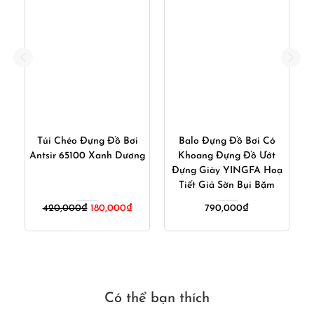
Balo Đựng Đồ Bơi Có
Túi Đựng Đồ Bơi Kiêm
P
ng
Khoang Đựng Đồ Ướt
Phao Kéo Sbart Vàng
Đựng Giày YINGFA Hoạ
N
Tiết Giả Sờn Bụi Bặm
iá
Giá
Giá
790,000
₫
360,000
₫
240,000
₫
iện
gốc
hiện
i
là:
tại
:
360,000₫.
là:
80,000₫.
240,000₫
Có thể bạn thích