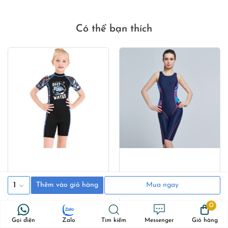
50,000₫.
490,000₫.
470,000₫
Có thể bạn thích
1
Thêm vào giỏ hàng
Mua ngay
0
Gọi điện
Zalo
Tìm kiếm
Messenger
Giỏ hàng