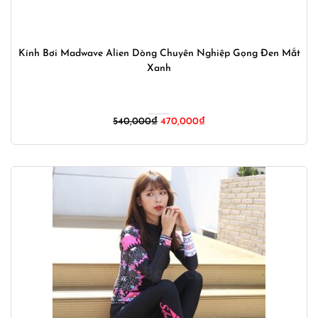
Kính Bơi Madwave Alien Dòng Chuyên Nghiệp Gọng Đen Mắt
Xanh
Giá
Giá
540,000
₫
470,000
₫
gốc
hiện
là:
tại
540,000₫.
là:
470,000₫.