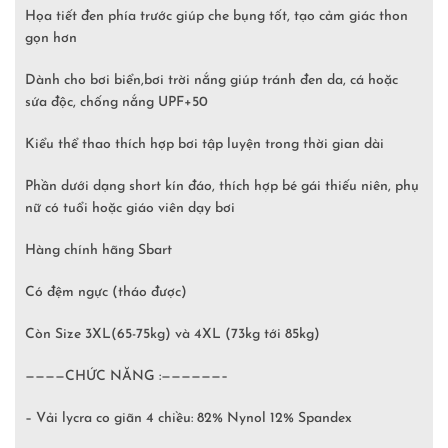
Họa tiết đen phía trước giúp che bụng tốt, tạo cảm giác thon
gọn hơn
Dành cho bơi biển,bơi trời nắng giúp tránh đen da, cá hoặc
sứa độc, chống nắng UPF+50
Kiểu thể thao thích hợp bơi tập luyện trong thời gian dài
Phần dưới dạng short kín đáo, thích hợp bé gái thiếu niên, phụ
nữ có tuổi hoặc giáo viên dạy bơi
Hàng chính hãng Sbart
Có đệm ngực (tháo được)
Còn Size 3XL(65-75kg) và 4XL (73kg tới 85kg)
————CHỨC NĂNG :——————–
– Vải lycra co giãn 4 chiều: 82% Nynol 12% Spandex