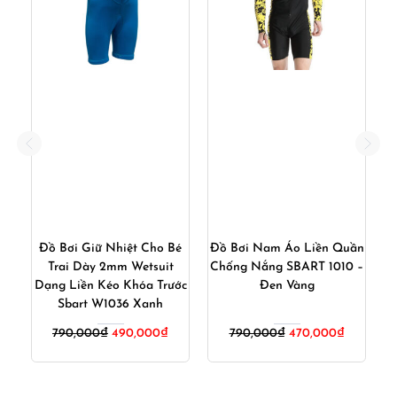
é
Đồ Bơi Giữ Nhiệt Cho Bé
Đồ Bơi Nam Áo Liền Quần
Trai Dày 2mm Wetsuit
Chống Nắng SBART 1010 –
Dạng Liền Kéo Khóa Trước
Đen Vàng
Sbart W1036 Xanh
iá
Giá
Giá
Giá
Giá
790,000
₫
490,000
₫
790,000
₫
470,000
₫
iện
gốc
hiện
gốc
hiện
ại
là:
tại
là:
tại
:
790,000₫.
là:
790,000₫.
là: