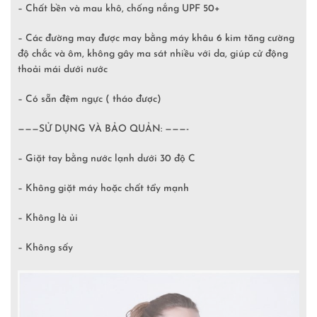
– Chất bền và mau khô, chống nắng UPF 50+
– Các đường may được may bằng máy khâu 6 kim tăng cường
độ chắc và ôm, không gây ma sát nhiều với da, giúp cử động
thoải mái dưới nước
– Có sẵn đệm ngực ( tháo được)
———SỬ DỤNG VÀ BẢO QUẢN: ———-
– Giặt tay bằng nước lạnh dưới 30 độ C
– Không giặt máy hoặc chất tẩy mạnh
– Không là ủi
– Không sấy