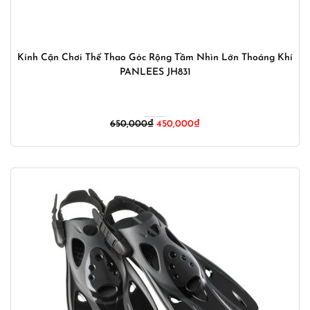
Kính Cận Chơi Thể Thao Góc Rộng Tầm Nhìn Lớn Thoáng Khí
PANLEES JH831
Giá
Giá
650,000
₫
450,000
₫
gốc
hiện
là:
tại
650,000₫.
là:
450,000₫.