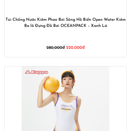
Túi Chống Nước Kiêm Phao Bơi Sông Hồ Biển Open Water Kiêm
Ba lô Đựng Đồ Bơi OCEANPACK – Xanh Lá
Giá
Giá
280,000
₫
220,000
₫
gốc
hiện
là:
tại
280,000₫.
là:
220,000₫.