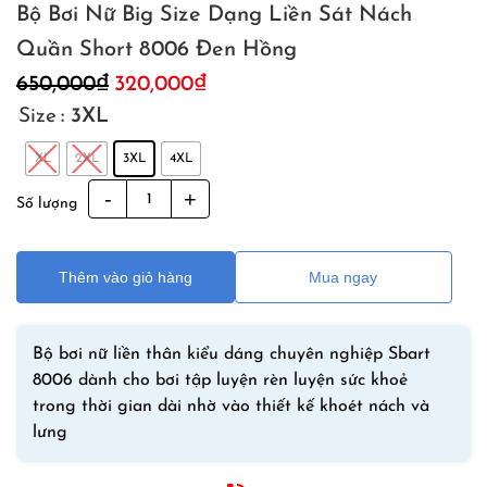
Bộ Bơi Nữ Big Size Dạng Liền Sát Nách
Quần Short 8006 Đen Hồng
Giá
Giá
650,000
₫
320,000
₫
gốc
hiện
Size
: 3XL
là:
tại
650,000₫.
là:
XL
2XL
3XL
4XL
320,000₫.
Bộ
Số lượng
Bơi
Nữ
Big
Thêm vào giỏ hàng
Mua ngay
Size
Dạng
Liền
Bộ bơi nữ liền thân kiểu dáng chuyên nghiệp Sbart
Sát
8006 dành cho bơi tập luyện rèn luyện sức khoẻ
Nách
trong thời gian dài nhờ vào thiết kế khoét nách và
Quần
lưng
Short
8006