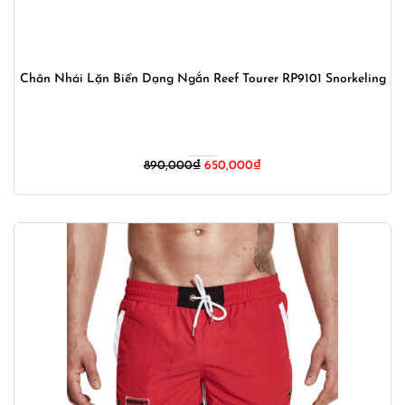
Chân Nhái Lặn Biển Dạng Ngắn Reef Tourer RP9101 Snorkeling
Giá
Giá
890,000
₫
650,000
₫
gốc
hiện
là:
tại
890,000₫.
là:
650,000₫.