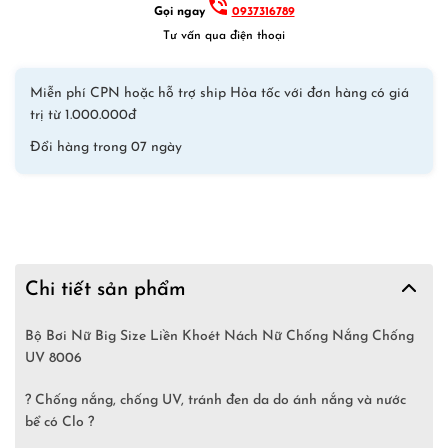
Gọi ngay
0937316789
Đen
Tư vấn qua điện thoại
Hồng
số
lượng
Miễn phí CPN hoặc hỗ trợ ship Hỏa tốc với đơn hàng có giá
trị từ 1.000.000đ
Đổi hàng trong 07 ngày
Chi tiết sản phẩm
Bộ Bơi Nữ Big Size Liền Khoét Nách Nữ Chống Nắng Chống
UV 8006
? Chống nắng, chống UV, tránh đen da do ánh nắng và nước
bể có Clo ?