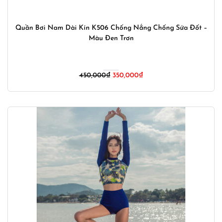
Quần Bơi Nam Dài Kín K506 Chống Nắng Chống Sứa Đốt –
Màu Đen Trơn
Giá
Giá
450,000
₫
350,000
₫
gốc
hiện
là:
tại
450,000₫.
là:
350,000₫.