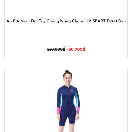
Áo Bơi Nam Dài Tay Chống Nắng Chống UV SBART D760 Đen
Giá
Giá
550,000
₫
450,000
₫
gốc
hiện
là:
tại
550,000₫.
là:
450,000₫.