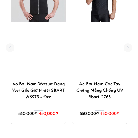
t
Áo Bơi Nam Wetsuit Dạng
Áo Bơi Nam Cộc Tay
Vest Gile Giữ Nhiệt SBART
Chống Nắng Chống UV
9
WS973 – Đen
Sbart D763
iá
Giá
Giá
Giá
Giá
850,000
₫
480,000
₫
550,000
₫
450,000
₫
iện
gốc
hiện
gốc
hiện
i
là:
tại
là:
tại
:
850,000₫.
là:
550,000₫.
là: