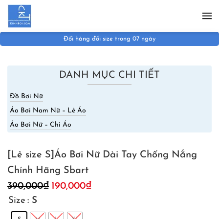
Skip to main content
Đổi hàng đổi size trong 07 ngày
DANH MỤC CHI TIẾT
Đồ Bơi Nữ
Áo Bơi Nam Nữ – Lẻ Áo
Áo Bơi Nữ – Chỉ Áo
[Lẻ size S]Áo Bơi Nữ Dài Tay Chống Nắng
Chính Hãng Sbart
Giá
Giá
390,000
₫
190,000
₫
gốc
hiện
Size
: S
là:
tại