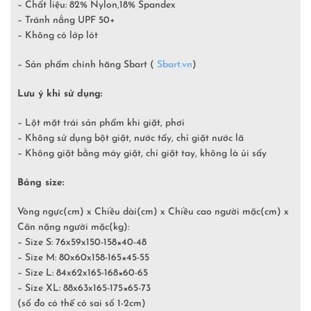
– Chất liệu: 82% Nylon,18% Spandex
– Tránh nắng UPF 50+
– Không có lớp lót
– Sản phẩm chính hãng Sbart (
Sbart.vn
)
Lưu ý khi sử dụng:
– Lột mặt trái sản phẩm khi giặt, phơi
– Không sử dụng bột giặt, nước tẩy, chỉ giặt nước lã
– Không giặt bằng máy giặt, chỉ giặt tay, không là ủi sấy
Bảng size:
Vòng ngực(cm) x Chiều dài(cm) x Chiều cao người mặc(cm) x
Cân nặng người mặc(kg):
– Size S: 76x59x150-158×40-48
– Size M: 80x60x158-165×45-55
– Size L: 84x62x165-168×60-65
– Size XL: 88x63x165-175×65-73
(số đo có thể có sai số 1-2cm)