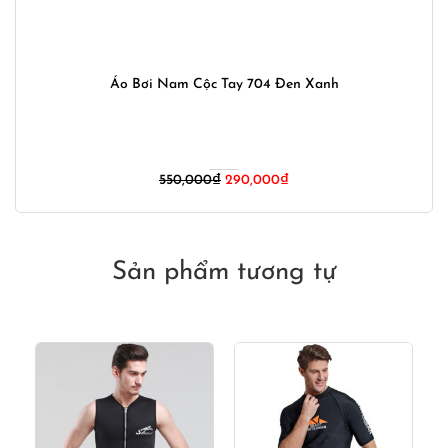
Áo Bơi Nam Cộc Tay 704 Đen Xanh
Giá
Giá
550,000
₫
290,000
₫
gốc
hiện
là:
tại
550,000₫.
là:
290,000₫.
Sản phẩm tương tự