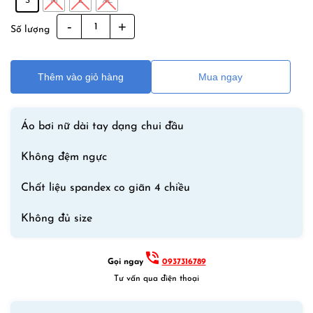
390,000₫.
là:
S
M
L
XL
190,000₫.
[Lẻ
Số lượng
size
S]Áo
Bơi
Thêm vào giỏ hàng
Mua ngay
Nữ
Dài
Tay
Áo bơi nữ dài tay dạng chui đầu
Chống
Nắng
Không đệm ngực
Chính
Chất liệu spandex co giãn 4 chiều
Hãng
Sbart
Không đủ size
số
lượng
Gọi ngay
0937316789
Tư vấn qua điện thoại