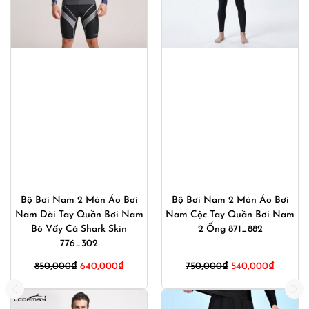
Bộ Bơi Nam 2 Món Áo Bơi
Bộ Bơi Nam 2 Món Áo Bơi
Nam Dài Tay Quần Bơi Nam
Nam Cộc Tay Quần Bơi Nam
Bó Vẩy Cá Shark Skin
2 Ống 871_882
776_302
Giá
Giá
850,000
₫
640,000
₫
750,000
₫
540,000
₫
gốc
hiện
là:
tại