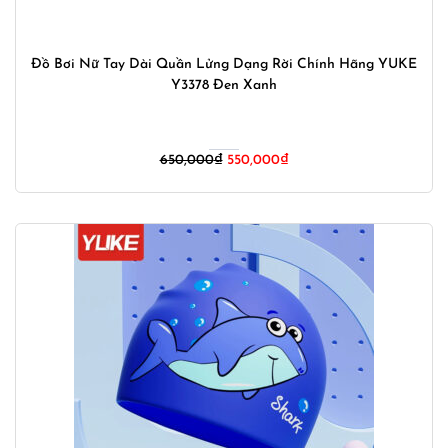
Đồ Bơi Nữ Tay Dài Quần Lửng Dạng Rời Chính Hãng YUKE
Y3378 Đen Xanh
Giá
Giá
650,000
₫
550,000
₫
gốc
hiện
là:
tại
650,000₫.
là:
550,000₫.