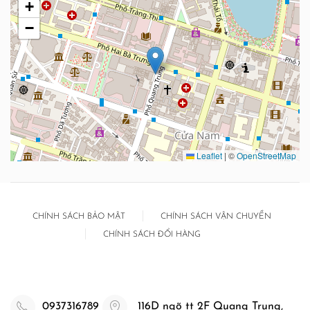
+
−
Leaflet
|
©
OpenStreetMap
CHÍNH SÁCH BẢO MẬT
CHÍNH SÁCH VẬN CHUYỂN
CHÍNH SÁCH ĐỔI HÀNG
0937316789
116D ngõ tt 2F Quang Trung,