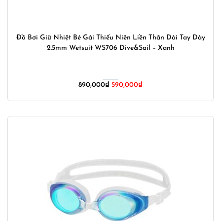
Đồ Bơi Giữ Nhiệt Bé Gái Thiếu Niên Liền Thân Dài Tay Dày
2.5mm Wetsuit WS706 Dive&Sail – Xanh
Giá
Giá
890,000
₫
590,000
₫
gốc
hiện
là:
tại
890,000₫.
là:
590,000₫.