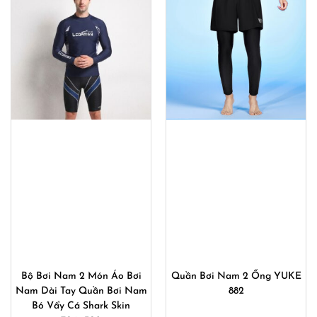
750,000₫.
là:
540,000
Bộ Bơi Nam 2 Món Áo Bơi
Quần Bơi Nam 2 Ống YUKE
Nam Dài Tay Quần Bơi Nam
882
Bó Vẩy Cá Shark Skin