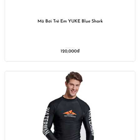
Mũ Bơi Trẻ Em YUKE Blue Shark
120,000
₫