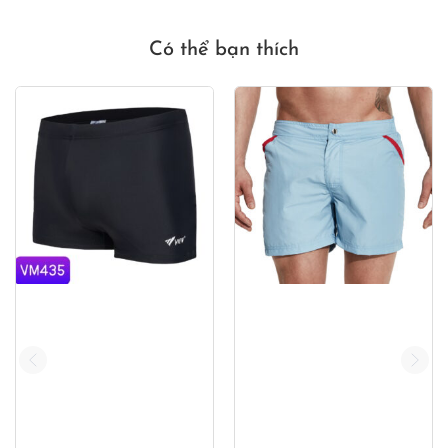
50,000₫.
480,000₫.
450,000₫
Có thể bạn thích