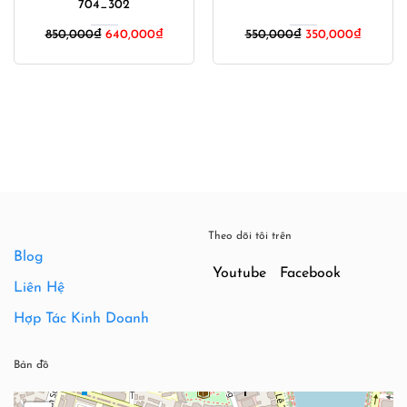
704_302
Giá
Giá
850,000
₫
640,000
₫
550,000
₫
350,000
₫
gốc
hiện
là:
tại
550,000₫.
là:
350,000
Theo dõi tôi trên
Blog
Youtube
Facebook
Liên Hệ
Hợp Tác Kinh Doanh
Bản đồ