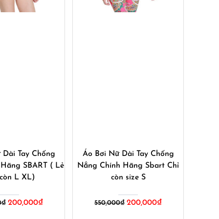
ua ngay
Mua ngay
 Dài Tay Chống
Áo Bơi Nữ Dài Tay Chống
 Hãng SBART ( Lẻ
Nắng Chính Hãng Sbart Chỉ
 còn L XL)
còn size S
200,000
₫
200,000
₫
0
₫
550,000
₫