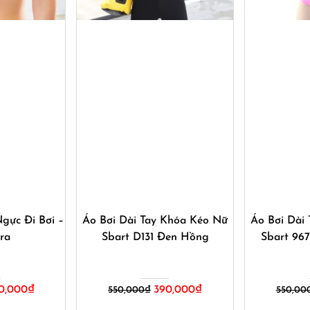
ay
Mua ngay
M
Ngực Đi Bơi –
Áo Bơi Dài Tay Khóa Kéo Nữ
Áo Bơi Dài
ra
Sbart D131 Đen Hồng
Sbart 96
Giá
Giá
Giá
0,000
₫
390,000
₫
550,000
₫
550,00
hiện
gốc
hiện