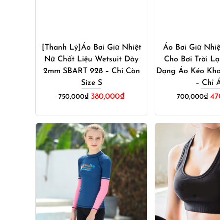
Mua ngay
Mua ng
[Thanh Lý]Áo Bơi Giữ Nhiệt
Áo Bơi Giữ Nhi
Nữ Chất Liệu Wetsuit Dày
Cho Bơi Trời L
2mm SBART 928 – Chỉ Còn
Dạng Áo Kéo Kho
Size S
– Chỉ 
Gi
380,000
₫
47
750,000
₫
700,000
₫
gố
là:
70