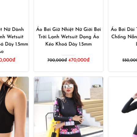
ay
Mua ngay
M
ệt Nữ Dành
Áo Bơi Giữ Nhiệt Nữ Giới Bơi
Áo Bơi Dài
ạnh Wetsuit
Trời Lạnh Wetsuit Dạng Áo
Chống Nắn
á Dày 1.5mm
Kéo Khoá Dày 1.5mm
Áo
á
Giá
Giá
Giá
0,000
₫
470,000
₫
700,000
₫
550,00
c
hiện
gốc
hiện
tại
là:
tại
0,000₫.
là:
700,000₫.
là:
470,000₫.
470,000₫.