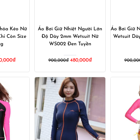
ay
Mua ngay
M
Khóa Kéo Nữ
Áo Bơi Giữ Nhiệt Người Lớn
Áo Bơi Giữ N
hỉ Còn Size
Độ Dày 2mm Wetsuit Nữ
Wetsuit Dà
kg
WS002 Đen Tuyền
á
Giá
Giá
Giá
0,000
₫
480,000
₫
900,000
₫
900,00
hiện
gốc
hiện
tại
là:
tại
,000₫.
là:
900,000₫.
là:
290,000₫.
480,000₫.