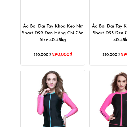
Mua ngay
Mua ng
Áo Bơi Dài Tay Khóa Kéo Nữ
Áo Bơi Dài Tay 
Sbart D99 Đen Hồng Chỉ Còn
Sbart D95 Đen C
Size 40-45kg
40-45
Giá
Giá
Gi
290,000
₫
29
550,000
₫
550,000
₫
gốc
hiện
gốc
là:
tại
là:
550,000₫.
là:
550
290,000₫.