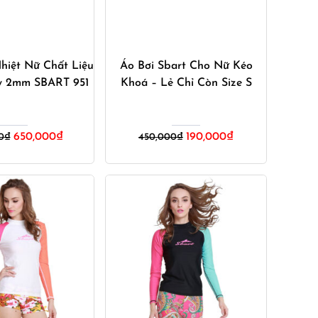
ua ngay
Mua ngay
hiệt Nữ Chất Liệu
Áo Bơi Sbart Cho Nữ Kéo
y 2mm SBART 951
Khoá – Lẻ Chỉ Còn Size S
Giá
Giá
Giá
Giá
650,000
₫
190,000
₫
0
₫
450,000
₫
gốc
hiện
gốc
hiện
là:
tại
là:
tại
900,000₫.
là:
450,000₫.
là:
650,000₫.
190,000₫.