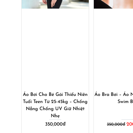
Mua ngay
Mua ng
Áo Bơi Cho Bé Gái Thiếu Niên
Áo Bra Bơi – Áo 
Tuổi Teen Từ 25-45kg – Chống
Swim B
Nắng Chống UV Giữ Nhiệt
Nhẹ
Giá
350,000
₫
20
350,000
₫
gốc