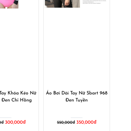
ua ngay
Mua ngay
 Tay Khóa Kéo Nữ
Áo Bơi Dài Tay Nữ Sbart 968
7 Đen Chỉ Hồng
Đen Tuyền
Giá
Giá
Giá
Giá
300,000
₫
350,000
₫
0
₫
550,000
₫
gốc
hiện
gốc
hiện