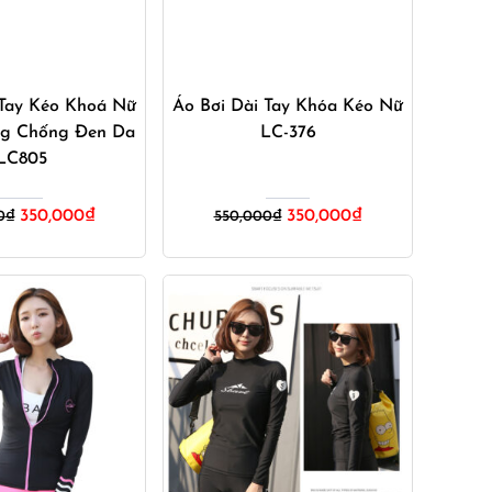
ua ngay
Mua ngay
 Tay Kéo Khoá Nữ
Áo Bơi Dài Tay Khóa Kéo Nữ
g Chống Đen Da
LC-376
LC805
Giá
Giá
Giá
Giá
350,000
₫
350,000
₫
0
₫
550,000
₫
gốc
hiện
gốc
hiện
là:
tại
là:
tại
550,000₫.
là:
550,000₫.
là:
350,000₫.
350,000₫.