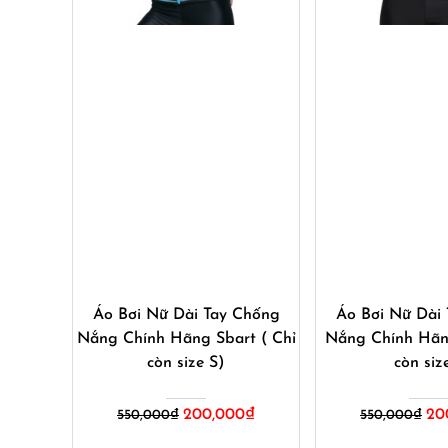
Mua ngay
Mua ng
Áo Bơi Nữ Dài Tay Chống
Áo Bơi Nữ Dài
Nắng Chính Hãng Sbart ( Chỉ
Nắng Chính Hãn
còn size S)
còn siz
Giá
Giá
Giá
200,000
₫
20
550,000
₫
550,000
₫
gốc
hiện
gốc