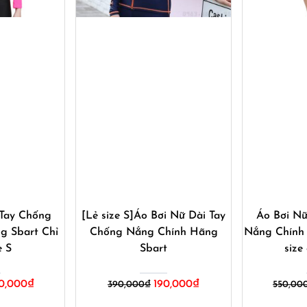
ay
Mua ngay
M
 Tay Chống
[Lẻ size S]Áo Bơi Nữ Dài Tay
Áo Bơi Nữ
g Sbart Chỉ
Chống Nắng Chính Hãng
Nắng Chính
e S
Sbart
size
Giá
Giá
Giá
0,000
₫
190,000
₫
390,000
₫
550,00
hiện
gốc
hiện