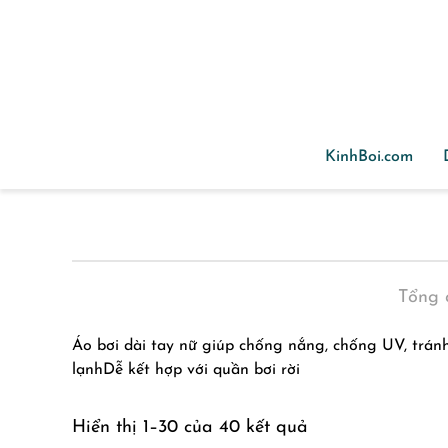
Skip to main content
KinhBoi.com
Tổng 
Áo bơi dài tay nữ giúp chống nắng, chống UV, trán
lạnhDễ kết hợp với quần bơi rời
Hiển thị 1–30 của 40 kết quả