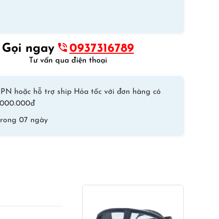
Tay
+
Quần
Đùi
Gọi ngay
0937316789
)
Tư vấn qua điện thoại
L372
số
lượng
PN hoặc hỗ trợ ship Hỏa tốc với đơn hàng có
 1.000.000đ
trong 07 ngày