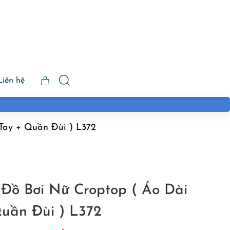
Liên hệ
 Tay + Quần Đùi ) L372
 Đồ Bơi Nữ Croptop ( Áo Dài
Quần Đùi ) L372
Giá
Giá