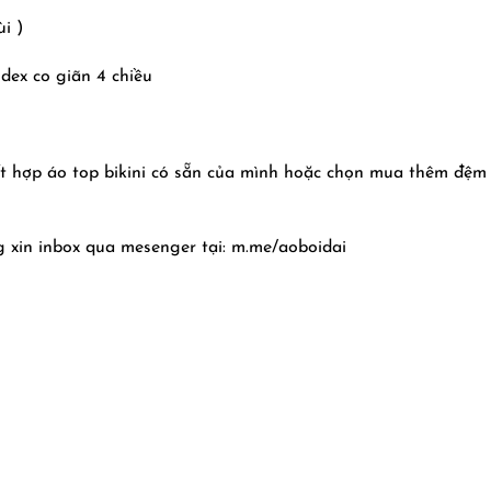
i )
dex co giãn 4 chiều
t hợp áo top bikini có sẵn của mình hoặc chọn mua thêm đệm 
xin inbox qua mesenger tại: m.me/aoboidai