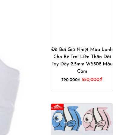
Mua ngay
Đồ Bơi Giữ Nhiệt Mùa Lạnh
Cho Bé Trai Liền Thân Dài
Tay Dày 2.5mm WS508 Màu
Cam
Giá
Giá
550,000
₫
790,000
₫
gốc
hiện
là:
tại
790,000₫.
là:
550,000₫.