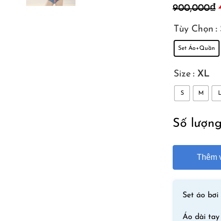
900,000
₫
l
Tùy Chọn
:
Set Áo+Quần
Size
: XL
S
M
Số lượn
Thêm v
Set áo bơi
Áo dài tay