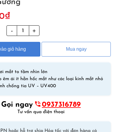
Gương
0
₫
g
Kính
Bơi
Người
ào giỏ hàng
Mua ngay
Lớn
Mắt
Rộng
HNSD
ơi mắt to tầm nhìn lớn
9614
 êm ái ít hằn hốc mắt như các loại kính mắt nhỏ
Gọng
ính chống tia UV – UV400
Đen
Xanh
Gọi ngay
0937316789
Mắt
Tư vấn qua điện thoại
Tráng
Gương
số
PN hoặc hỗ trợ ship Hỏa tốc với đơn hàng có