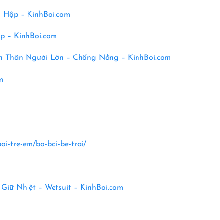
– Hộp –
KinhBoi.com
p – KinhBoi.com
ền Thân Người Lớn – Chống Nắng – KinhBoi.com
m
oi-tre-em/bo-boi-be-trai/
 Giữ Nhiệt – Wetsuit –
KinhBoi.com