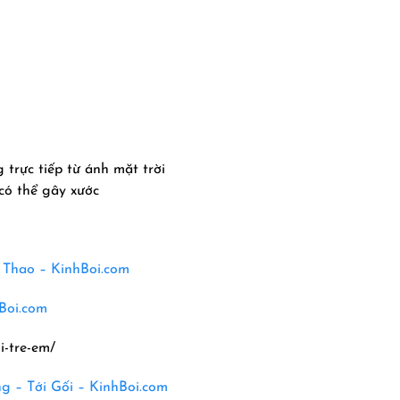
 trực tiếp từ ánh mặt trời
 có thể gây xước
ể Thao – KinhBoi.com
Boi.com
i-tre-em/
 – Tới Gối – KinhBoi.com