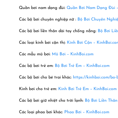
Quần bơi nam dạng đùi:
Quần Bơi Nam Dạng Đùi 
Các bộ bơi chuyên nghiệp nữ :
Bộ Bơi Chuyên Nghiệ
Các bộ bơi liền thân dài tay chống nắng:
Bộ Bơi Li
Các loại kính bơi cận thị:
Kính Bơi Cận – KinhBoi.co
Các mẫu mũ bơi:
Mũ Bơi – KinhBoi.com
Các bộ bơi trẻ em:
Bộ Bơi Trẻ Em –
KinhBoi.com
Các bộ bơi cho bé trai khác:
https://kinhboi.com/bo-b
Kính bơi cho trẻ em:
Kính Bơi Trẻ Em – KinhBoi.com
Các bộ bơi giữ nhiệt cho trời lạnh:
Bộ Bơi Liền Thân
Các loại phao bơi khác:
Phao Bơi – KinhBoi.com