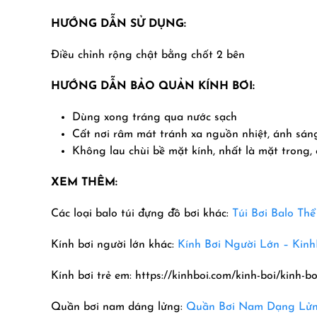
HƯỚNG DẪN SỬ DỤNG:
Điều chỉnh rộng chật bằng chốt 2 bên
HƯỚNG DẪN BẢO QUẢN KÍNH BƠI:
Dùng xong tráng qua nước sạch
Cất nơi râm mát tránh xa nguồn nhiệt, ánh sáng
Không lau chùi bề mặt kính, nhất là mặt trong,
XEM THÊM:
Các loại balo túi đựng đồ bơi khác:
Túi Bơi Balo Th
Kính bơi người lớn khác:
Kính Bơi Người Lớn –
Kinh
Kính bơi trẻ em: https://kinhboi.com/kinh-boi/kinh-bo
Quần bơi nam dáng lửng:
Quần Bơi Nam Dạng Lửng