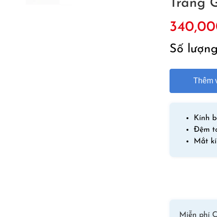
Tráng 
340,00
Số lượn
Thêm v
Kính b
Đệm to
Mắt k
Miễn phí C