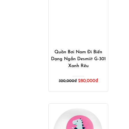
Mua ngay
Quần Bơi Nam Đi Biển
Dạng Ngắn Desmiit G-301
Xanh Rêu
Giá
Giá
280,000
₫
320,000
₫
gốc
hiện
là:
tại
320,000₫.
là:
280,000₫.