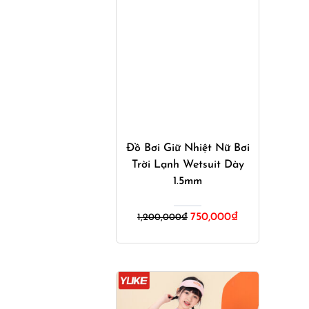
Mua ngay
Đồ Bơi Giữ Nhiệt Nữ Bơi
Trời Lạnh Wetsuit Dày
1.5mm
Giá
Giá
750,000
₫
1,200,000
₫
gốc
hiện
là:
tại
1,200,000₫.
là:
750,000₫.