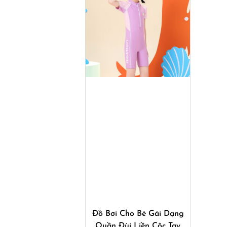
Mua ngay
Đồ Bơi Cho Bé Gái Dạng
Quần Đùi Liền Cộc Tay