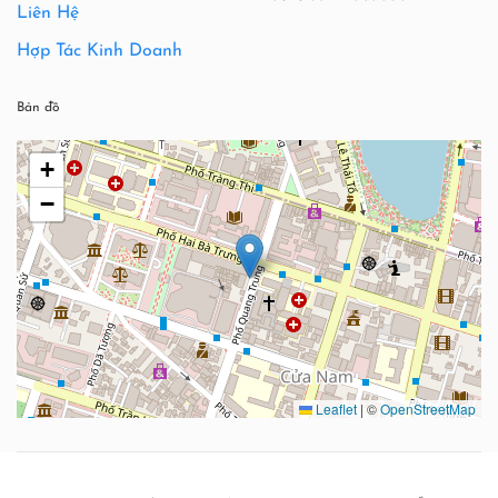
Liên Hệ
Hợp Tác Kinh Doanh
Bản đồ
+
−
Leaflet
|
©
OpenStreetMap