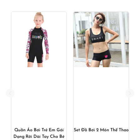
Quần Áo Bơi Trẻ Em Gái
Set Đồ Bơi 2 Món Thể Thao
S
Bi
Dạng Rời Dài Tay Cho Bé
B