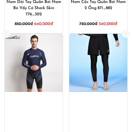
Nam Dài Tay Quần Bơi Nam
Nam Cộc Tay Quần Bơi Nam
Bó Vẩy Cá Shark Skin
2 Ống 871_882
776_302
Giá
Giá
850,000
₫
640,000
₫
750,000
₫
540,000
₫
gốc
hiện
là:
tại
750,000₫.
là:
540,000