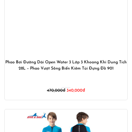
Phao Bơi Đường Dài Open Water 3 Lớp 3 Khoang Khí Dung Tích
28L – Phao Vượt Sông Biển Kiêm Túi Đựng Đồ 901
Giá
Giá
470,000
₫
340,000
₫
gốc
hiện
là:
tại
470,000₫.
là:
340,000₫.