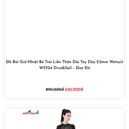
Đồ Bơi Giữ Nhiệt Bé Trai Liền Thân Dài Tay Dày 2.5mm Wetsuit
WS704 Dive&Sail – Đen Đỏ
Giá
Giá
890,000
₫
650,000
₫
gốc
hiện
là:
tại
890,000₫.
là:
650,000₫.