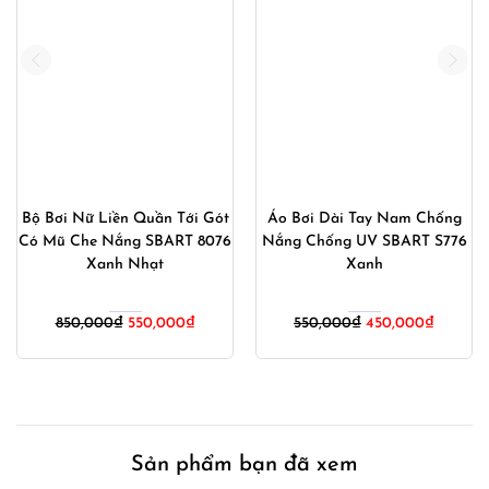
Bộ Bơi Nữ Liền Quần Tới Gót
Áo Bơi Dài Tay Nam Chống
Có Mũ Che Nắng SBART 8076
Nắng Chống UV SBART S776
Xanh Nhạt
Xanh
Giá
Giá
Giá
Giá
850,000
₫
550,000
₫
550,000
₫
450,000
₫
gốc
hiện
gốc
hiện
là:
tại
là:
tại
850,000₫.
là:
550,000₫.
là:
550,000₫.
450,000
Sản phẩm bạn đã xem