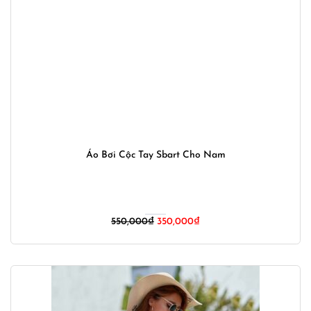
Áo Bơi Cộc Tay Sbart Cho Nam
Giá
Giá
550,000
₫
350,000
₫
gốc
hiện
là:
tại
550,000₫.
là:
350,000₫.