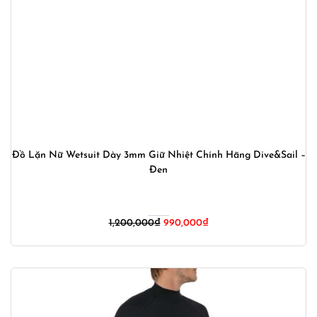
Đồ Lặn Nữ Wetsuit Dày 3mm Giữ Nhiệt Chính Hãng Dive&Sail –
Đen
Giá
Giá
1,200,000
₫
990,000
₫
gốc
hiện
là:
tại
1,200,000₫.
là:
990,000₫.