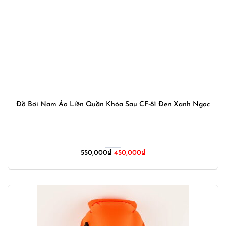
Đồ Bơi Nam Áo Liền Quần Khóa Sau CF-81 Đen Xanh Ngọc
Giá
Giá
550,000
₫
450,000
₫
gốc
hiện
là:
tại
550,000₫.
là:
450,000₫.