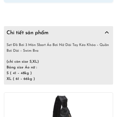
–
Swim
Bra
số
lượng
Chi tiết sản phẩm
Set Đồ Bơi 3 Món Sbart Áo Bơi Nữ Dài Tay Kéo Khóa – Quần
Bơi Dài – Swim Bra
(chỉ còn size S,XL)
Bảng size Áo nữ :
S
( 41 – 48kg )
XL
( 61 – 66kg )