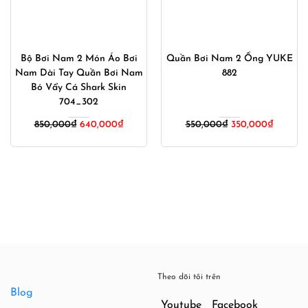
Bộ Bơi Nam 2 Món Áo Bơi
Quần Bơi Nam 2 Ống YUKE
Nam Dài Tay Quần Bơi Nam
882
Bó Vẩy Cá Shark Skin
704_302
Giá
Giá
850,000
₫
640,000
₫
550,000
₫
350,000
₫
gốc
hiện
là:
tại
550,000₫.
là:
350,000
Theo dõi tôi trên
Blog
Youtube
Facebook