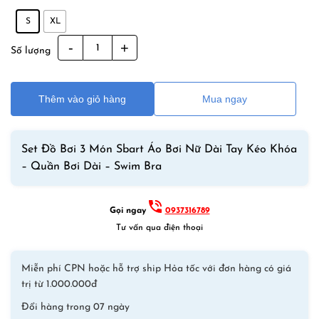
S
XL
Set
Số lượng
Đồ
Bơi
3
Thêm vào giỏ hàng
Mua ngay
Món
Sbart
Áo
Set Đồ Bơi 3 Món Sbart Áo Bơi Nữ Dài Tay Kéo Khóa
Bơi
– Quần Bơi Dài – Swim Bra
Nữ
Dài
Gọi ngay
0937316789
Tay
Tư vấn qua điện thoại
Kéo
Khóa
–
Miễn phí CPN hoặc hỗ trợ ship Hỏa tốc với đơn hàng có giá
Quần
trị từ 1.000.000đ
Bơi
Đổi hàng trong 07 ngày
Dài