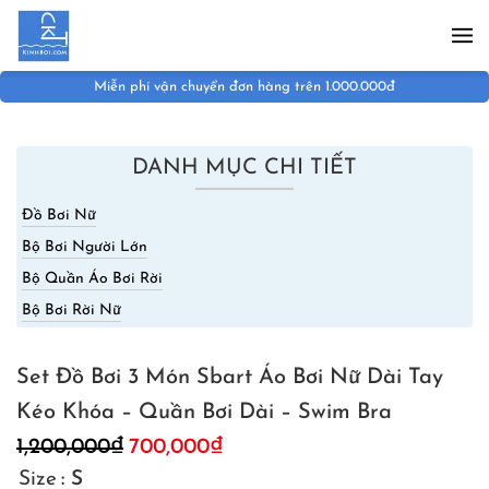
Skip to main content
Miễn phí vận chuyển đơn hàng trên 1.000.000đ
DANH MỤC CHI TIẾT
Đồ Bơi Nữ
Bộ Bơi Người Lớn
Bộ Quần Áo Bơi Rời
Bộ Bơi Rời Nữ
Set Đồ Bơi 3 Món Sbart Áo Bơi Nữ Dài Tay
Kéo Khóa – Quần Bơi Dài – Swim Bra
1,200,000
₫
700,000
₫
Size
: S