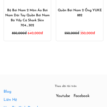
Bộ Bơi Nam 2 Món Áo Bơi
Quần Bơi Nam 2 Ống YUKE
Nam Dài Tay Quần Bơi Nam
882
Bó Vẩy Cá Shark Skin
704_302
Giá
Giá
850,000
₫
640,000
₫
550,000
₫
350,000
₫
gốc
hiện
là:
tại
550,000₫.
là:
350,000
Theo dõi tôi trên
Blog
Youtube
Facebook
Liên Hệ