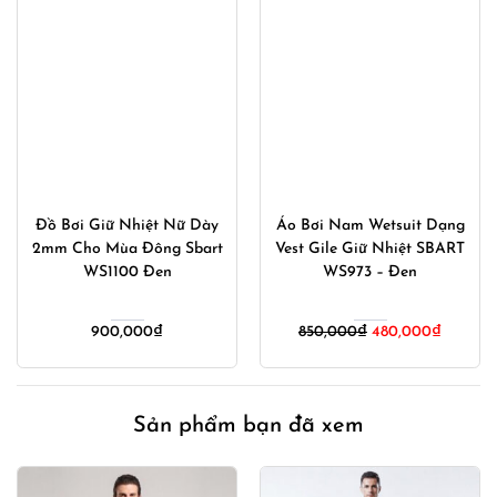
Đồ Bơi Giữ Nhiệt Nữ Dày
Áo Bơi Nam Wetsuit Dạng
2mm Cho Mùa Đông Sbart
Vest Gile Giữ Nhiệt SBART
WS1100 Đen
WS973 – Đen
Giá
Giá
900,000
₫
850,000
₫
480,000
₫
gốc
hiện
là:
tại
850,000₫.
là:
Sản phẩm bạn đã xem
480,000