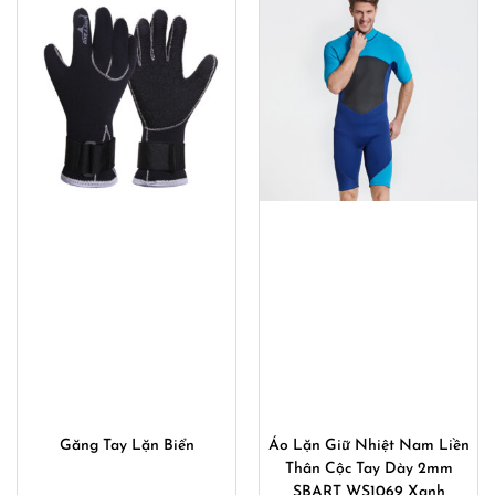
490,000₫.
790,00
Găng Tay Lặn Biển
Áo Lặn Giữ Nhiệt Nam Liền
Thân Cộc Tay Dày 2mm
SBART WS1069 Xanh