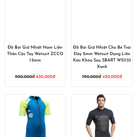
Đồ Bơi Giữ Nhiệt Nam Liền
Đồ Bơi Giữ Nhiệt Cho Bé Trai
Thân Cộc Tay Wetsuit ZCCO
Dày 2mm Wetsuit Dạng Liền
1.5mm
Kéo Khóa Sau SBART WS1133
Xanh
Giá
Giá
Giá
Giá
900,000
₫
650,000
₫
790,000
₫
420,000
₫
gốc
hiện
gốc
hiện
là:
tại
là:
tại
900,000₫.
là:
790,000₫.
là:
650,000₫.
420,00