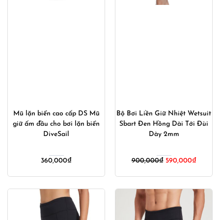
Mũ lặn biển cao cấp DS Mũ
Bộ Bơi Liền Giữ Nhiệt Wetsuit
giữ ấm đầu cho bơi lặn biển
Sbart Đen Hồng Dài Tới Đùi
DiveSail
Dày 2mm
Giá
Giá
360,000
₫
900,000
₫
590,000
₫
gốc
hiện
là:
tại
900,000₫.
là:
590,00