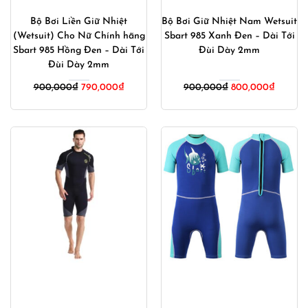
Bộ Bơi Liền Giữ Nhiệt
Bộ Bơi Giữ Nhiệt Nam Wetsuit
(Wetsuit) Cho Nữ Chính hãng
Sbart 985 Xanh Đen – Dài Tới
Sbart 985 Hồng Đen – Dài Tới
Đùi Dày 2mm
Đùi Dày 2mm
Giá
Giá
Giá
Giá
900,000
₫
790,000
₫
900,000
₫
800,000
₫
gốc
hiện
gốc
hiện
là:
tại
là:
tại
900,000₫.
là:
900,000₫.
là:
790,000₫.
800,00