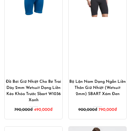
Đồ Bơi Giữ Nhiệt Cho Bé Trai
Bộ Lặn Nam Dạng Ngắn Liền
Dày 2mm Wetsuit Dạng Liền
Thân Giữ Nhiệt (Wetsuit
Kéo Khóa Trước Sbart W1036
2mm) SBART Xám Đen
Xanh
Giá
Giá
Giá
Giá
790,000
₫
490,000
₫
900,000
₫
790,000
₫
gốc
hiện
gốc
hiện
là:
tại
là:
tại
790,000₫.
là:
900,000₫.
là: