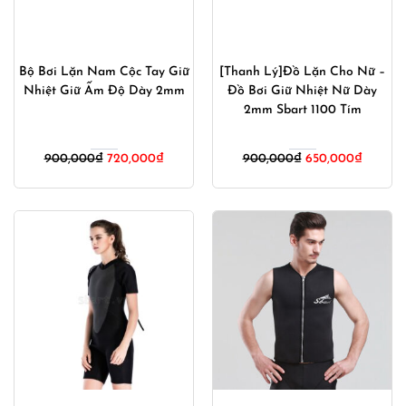
Bộ Bơi Lặn Nam Cộc Tay Giữ
[Thanh Lý]Đồ Lặn Cho Nữ –
Nhiệt Giữ Ấm Độ Dày 2mm
Đồ Bơi Giữ Nhiệt Nữ Dày
2mm Sbart 1100 Tím
Giá
Giá
Giá
Giá
900,000
₫
720,000
₫
900,000
₫
650,000
₫
gốc
hiện
gốc
hiện
là:
tại
là:
tại
900,000₫.
là:
900,000₫.
là:
720,000₫.
650,00