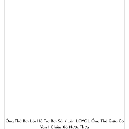
Ống Thở Bơi Lội Hỗ Trợ Bơi Sải / Lặn LOYOL Ống Thở Giữa Có
Van 1 Chiều Xả Nước Thừa