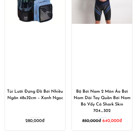
Túi Lưới Đựng Đồ Bơi Nhiều
Bộ Bơi Nam 2 Món Áo Bơi
Ngăn 48x32cm – Xanh Ngọc
Nam Dài Tay Quần Bơi Nam
Bó Vẩy Cá Shark Skin
704_302
280,000
₫
850,000
₫
640,000
₫