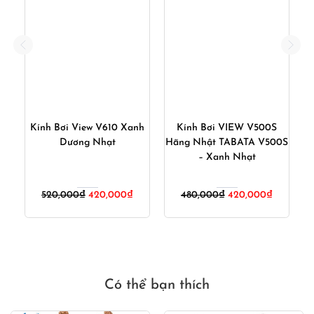
Kính Bơi View V610 Xanh
Kính Bơi VIEW V500S
nh
Dương Nhạt
Hãng Nhật TABATA V500S
V
– Xanh Nhạt
Giá
Giá
Giá
Giá
520,000
₫
420,000
₫
480,000
₫
420,000
₫
gốc
hiện
gốc
hiện
là:
tại
là:
tại
520,000₫.
là:
480,000₫.
là:
420,000₫.
420,000₫
Có thể bạn thích