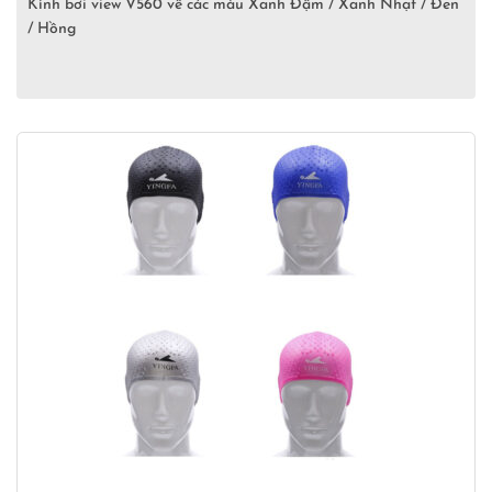
Kính bơi view V560 về các màu Xanh Đậm / Xanh Nhạt / Đen
/ Hồng