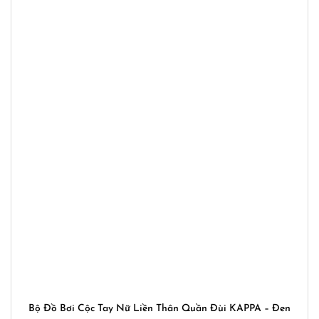
Bộ Đồ Bơi Cộc Tay Nữ Liền Thân Quần Đùi KAPPA – Đen