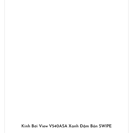
Kính Bơi View V540ASA Xanh Đậm Bản SWIPE