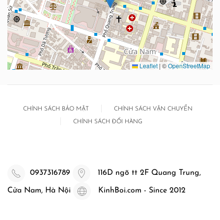
Leaflet
|
©
OpenStreetMap
CHÍNH SÁCH BẢO MẬT
CHÍNH SÁCH VẬN CHUYỂN
CHÍNH SÁCH ĐỔI HÀNG
0937316789
116D ngõ tt 2F Quang Trung,
Cửa Nam, Hà Nội
KinhBoi.com - Since 2012