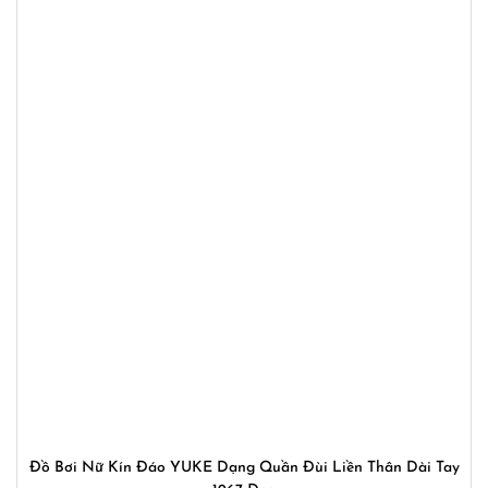
Đồ Bơi Nữ Kín Đáo YUKE Dạng Quần Đùi Liền Thân Dài Tay