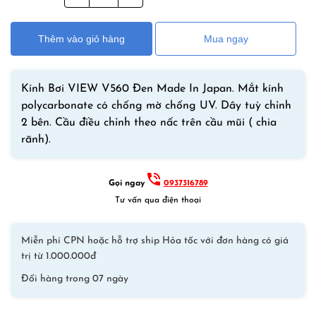
là:
tại
Bơi
380,000₫.
là:
VIEW
350,000₫.
Thêm vào giỏ hàng
Mua ngay
V560
Đen
Made
Kính Bơi VIEW V560 Đen Made In Japan. Mắt kính
In
polycarbonate có chống mờ chống UV. Dây tuỳ chỉnh
Japan
2 bên. Cầu điều chỉnh theo nấc trên cầu mũi ( chia
số
rãnh).
lượng
Gọi ngay
0937316789
Tư vấn qua điện thoại
Miễn phí CPN hoặc hỗ trợ ship Hỏa tốc với đơn hàng có giá
trị từ 1.000.000đ
Đổi hàng trong 07 ngày