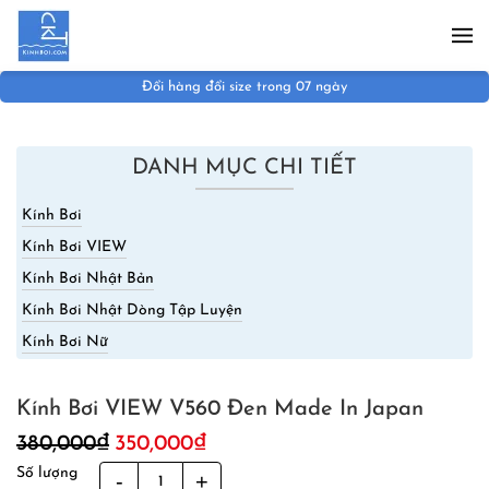
Skip to main content
Đổi hàng đổi size trong 07 ngày
DANH MỤC CHI TIẾT
Kính Bơi
Kính Bơi VIEW
Kính Bơi Nhật Bản
Kính Bơi Nhật Dòng Tập Luyện
Kính Bơi Nữ
Kính Bơi VIEW V560 Đen Made In Japan
Giá
Giá
380,000
₫
350,000
₫
gốc
hiện
Số lượng
Kính