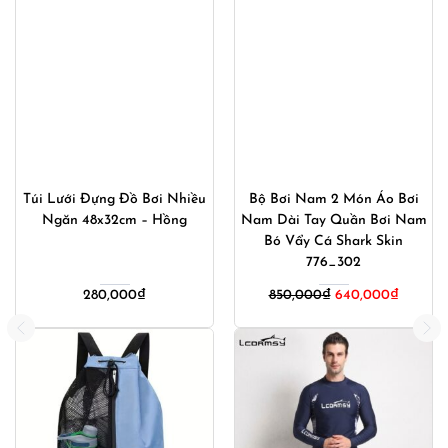
Túi Lưới Đựng Đồ Bơi Nhiều
Bộ Bơi Nam 2 Món Áo Bơi
Ngăn 48x32cm – Hồng
Nam Dài Tay Quần Bơi Nam
Bó Vẩy Cá Shark Skin
776_302
280,000
₫
850,000
₫
640,000
₫