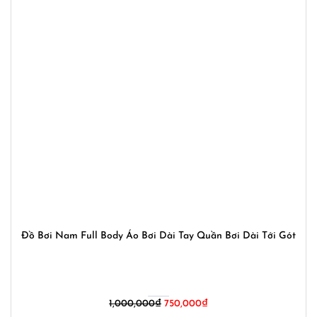
Đồ Bơi Nam Full Body Áo Bơi Dài Tay Quần Bơi Dài Tới Gót
Giá
Giá
1,000,000
₫
750,000
₫