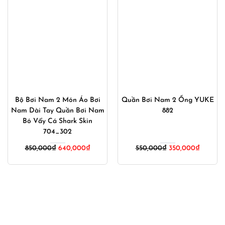
Bộ Bơi Nam 2 Món Áo Bơi
Quần Bơi Nam 2 Ống YUKE
Nam Dài Tay Quần Bơi Nam
882
Bó Vẩy Cá Shark Skin
704_302
Giá
Giá
850,000
₫
640,000
₫
550,000
₫
350,000
₫
gốc
hiện
là:
tại
550,000₫.
là:
350,000