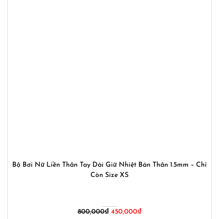
Bộ Bơi Nữ Liền Thân Tay Dài Giữ Nhiệt Bán Thân 1.5mm – Chỉ
Còn Size XS
Giá
Giá
800,000
₫
450,000
₫