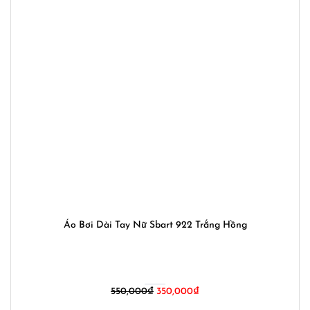
Áo Bơi Dài Tay Nữ Sbart 922 Trắng Hồng
Giá
Giá
550,000
₫
350,000
₫
gốc
hiện