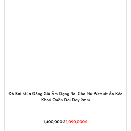
Đồ Bơi Mùa Đông Giữ Ấm Dạng Rời Cho Nữ Wetsuit Áo Kéo
Khoá Quần Dài Dày 2mm
Giá
Giá
1,400,000
₫
1,090,000
₫
gốc
hiện