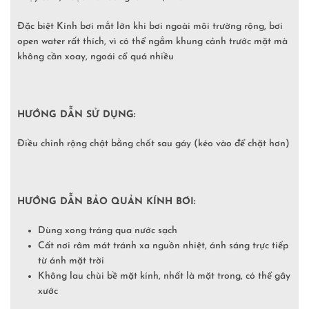
Đặc biệt Kính bơi mắt lớn khi bơi ngoài môi trường rộng, bơi
open water rất thích, vì có thể ngắm khung cảnh trước mặt mà
không cần xoay, ngoái cổ quá nhiều
HƯỚNG DẪN SỬ DỤNG:
Điều chỉnh rộng chật bằng chốt sau gáy (kéo vào để chặt hơn)
HƯỚNG DẪN BẢO QUẢN KÍNH BƠI:
Dùng xong tráng qua nước sạch
Cất nơi râm mát tránh xa nguồn nhiệt, ánh sáng trực tiếp
từ ánh mặt trời
Không lau chùi bề mặt kính, nhất là mặt trong, có thể gây
xước