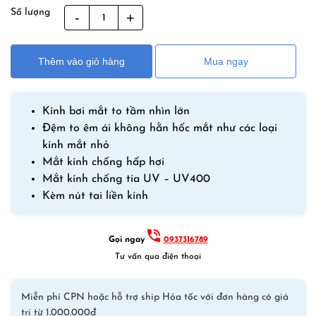
gốc
hiện
Số lượng
Kính
là:
tại
Bơi
420,000₫.
là:
Người
320,000₫.
Thêm vào giỏ hàng
Mua ngay
Lớn
Mắt
To
Kính bơi mắt to tầm nhìn lớn
Panorama
Đệm to êm ái không hằn hốc mắt như các loại
Góc
kính mắt nhỏ
Nhìn
Mắt kính chống hấp hơi
Rộng
Mắt kính chống tia UV – UV400
Đen
Kèm nút tai liền kính
Tráng
Vàng
Có
Gọi ngay
0937316789
Kèm
Tư vấn qua điện thoại
Nút
Tai
Miễn phí CPN hoặc hỗ trợ ship Hỏa tốc với đơn hàng có giá
số
trị từ 1.000.000đ