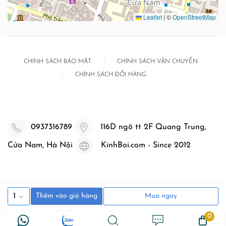
Leaflet
|
©
OpenStreetMap
CHÍNH SÁCH BẢO MẬT
CHÍNH SÁCH VẬN CHUYỂN
CHÍNH SÁCH ĐỔI HÀNG
0937316789
116D ngõ tt 2F Quang Trung,
Cửa Nam, Hà Nội
KinhBoi.com - Since 2012
1
Thêm vào giỏ hàng
Mua ngay
0