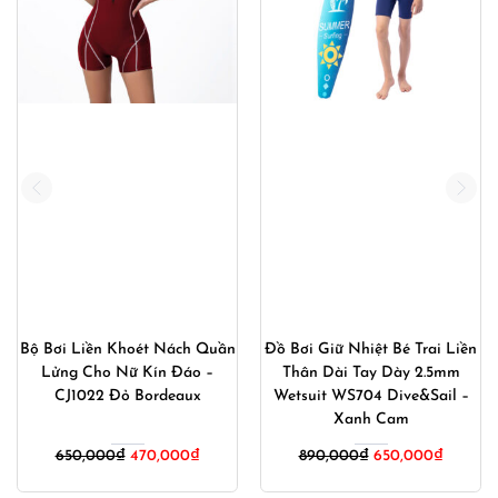
Bộ Bơi Liền Khoét Nách Quần
Đồ Bơi Giữ Nhiệt Bé Trai Liền
Lửng Cho Nữ Kín Đáo –
Thân Dài Tay Dày 2.5mm
CJ1022 Đỏ Bordeaux
Wetsuit WS704 Dive&Sail –
Xanh Cam
Giá
Giá
Giá
Giá
650,000
₫
470,000
₫
890,000
₫
650,000
₫
gốc
hiện
gốc
hiện