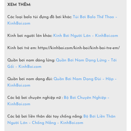
XEM THÊM:
Các loại balo túi đựng đồ bơi khác:
Túi Bơi Balo Thể Thao –
KinhBoi.com
Kính bơi người lớn khác:
Kính Bơi Người Lớn –
KinhBoi.com
Kính bơi trẻ em: https://kinhboi.com/kinh-boi/kinh-boi-tre-em/
Quần bơi nam dáng lửng:
Quần Bơi Nam Dạng Lửng – Tới
Gối – KinhBoi.com
Quần bơi nam dạng đùi:
Quần Bơi Nam Dạng Đùi – Hộp –
KinhBoi.com
Các bộ bơi chuyên nghiệp nữ :
Bộ Bơi Chuyên Nghiệp –
KinhBoi.com
Các bộ bơi liền thân dài tay chống nắng:
Bộ Bơi Liền Thân
Người Lớn – Chống Nắng – KinhBoi.com