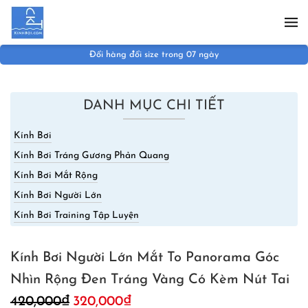
Skip to main content
Đổi hàng đổi size trong 07 ngày
DANH MỤC CHI TIẾT
Kính Bơi
Kính Bơi Tráng Gương Phản Quang
Kính Bơi Mắt Rộng
Kính Bơi Người Lớn
Kính Bơi Training Tập Luyện
Kính Bơi Người Lớn Mắt To Panorama Góc
Nhìn Rộng Đen Tráng Vàng Có Kèm Nút Tai
Giá
Giá
420,000
₫
320,000
₫