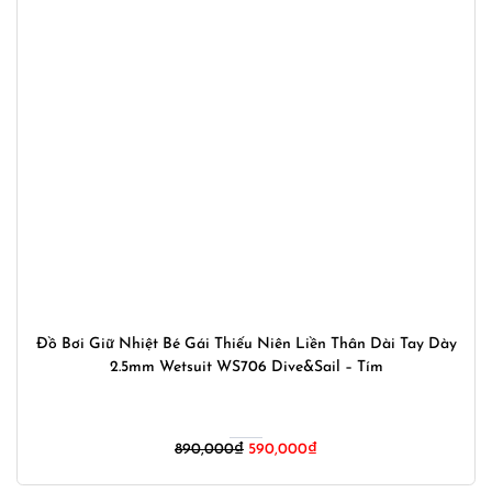
Đồ Bơi Giữ Nhiệt Bé Gái Thiếu Niên Liền Thân Dài Tay Dày
2.5mm Wetsuit WS706 Dive&Sail – Tím
Giá
Giá
890,000
₫
590,000
₫
gốc
hiện