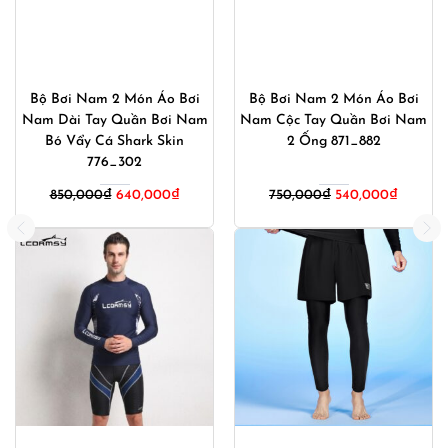
Bộ Bơi Nam 2 Món Áo Bơi
Bộ Bơi Nam 2 Món Áo Bơi
Nam Dài Tay Quần Bơi Nam
Nam Cộc Tay Quần Bơi Nam
Bó Vẩy Cá Shark Skin
2 Ống 871_882
776_302
Giá
Giá
850,000
₫
640,000
₫
750,000
₫
540,000
₫
gốc
hiện
là:
tại
750,000₫.
là:
540,000