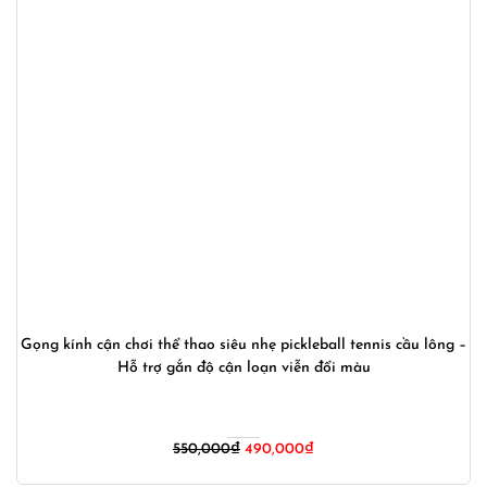
Gọng kính cận chơi thể thao siêu nhẹ pickleball tennis cầu lông –
Hỗ trợ gắn độ cận loạn viễn đổi màu
Giá
Giá
550,000
₫
490,000
₫
gốc
hiện