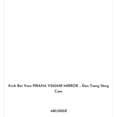
Kính Bơi View PIRANA V220MR MIRROR – Đen Tráng Vàng
Cam
480,000
₫