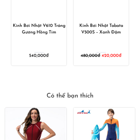
-9
Kính Bơi Nhật V610 Tráng
Kính Bơi Nhật Tabata
K
Gương Hồng Tím
V500S – Xanh Đậm
Giá
Giá
540,000
₫
480,000
₫
420,000
₫
gốc
hiện
là:
tại
480,000₫.
là:
420,000₫
Có thể bạn thích