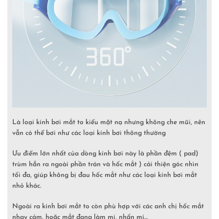
Là loại kính bơi mắt to kiểu mặt nạ nhưng không che mũi, nên
vẫn có thể bơi như các loại kính bơi thông thường
Ưu điểm lớn nhất của dòng kính bơi này là phần đệm ( pad)
trùm hẳn ra ngoài phần trán và hốc mắt ) cải thiện góc nhìn
tối đa, giúp không bị đau hốc mắt như các loại kính bơi mắt
nhỏ khác.
Ngoài ra kính bơi mắt to còn phù hợp với các anh chị hốc mắt
nhạy cảm, hoặc mắt đang làm mi, nhấn mí…