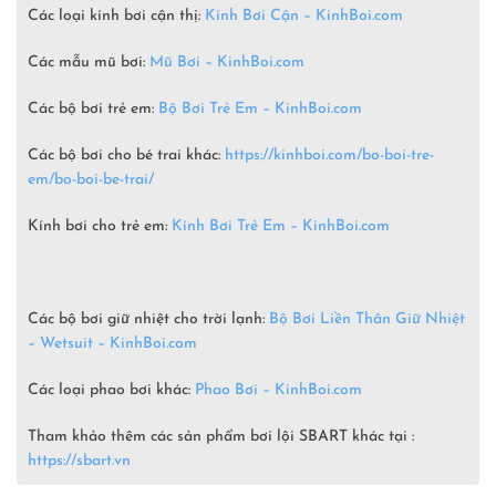
Các loại kính bơi cận thị:
Kính Bơi Cận – KinhBoi.com
Các mẫu mũ bơi:
Mũ Bơi – KinhBoi.com
Các bộ bơi trẻ em:
Bộ Bơi Trẻ Em –
KinhBoi.com
Các bộ bơi cho bé trai khác:
https://kinhboi.com/bo-boi-tre-
em/bo-boi-be-trai/
Kính bơi cho trẻ em:
Kính Bơi Trẻ Em – KinhBoi.com
Các bộ bơi giữ nhiệt cho trời lạnh:
Bộ Bơi Liền Thân Giữ Nhiệt
– Wetsuit –
KinhBoi.com
Các loại phao bơi khác:
Phao Bơi – KinhBoi.com
Tham khảo thêm các sản phẩm bơi lội SBART khác tại :
https://sbart.vn