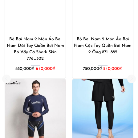
Bộ Bơi Nam 2 Món Áo Bơi
Bộ Bơi Nam 2 Món Áo Bơi
Nam Dài Tay Quần Bơi Nam
Nam Cộc Tay Quần Bơi Nam
Bó Vẩy Cá Shark Skin
2 Ống 871_882
776_302
Giá
Giá
850,000
₫
640,000
₫
750,000
₫
540,000
₫
gốc
hiện
là:
tại
750,000₫.
là:
540,000