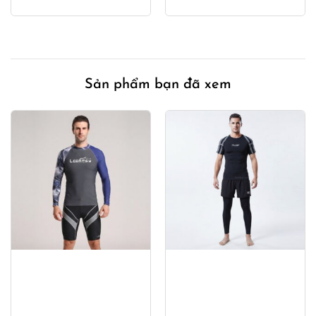
gốc
hiện
là:
tại
540,000₫.
là:
0₫.
450,000
Sản phẩm bạn đã xem