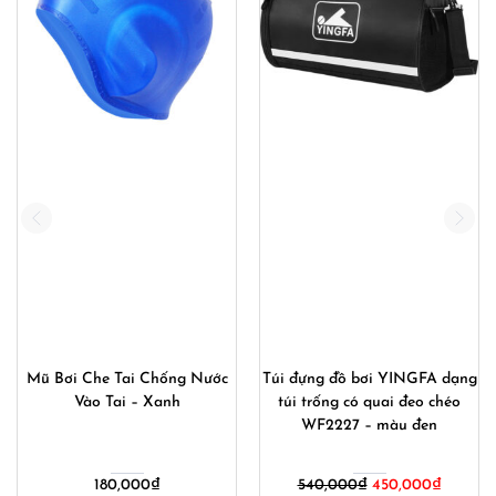
Mũ Bơi Che Tai Chống Nước
Túi đựng đồ bơi YINGFA dạng
Vào Tai – Xanh
túi trống có quai đeo chéo
WF2227 – màu đen
Giá
Giá
180,000
₫
540,000
₫
450,000
₫