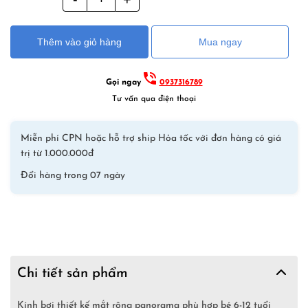
là:
tại
bơi
320,000₫.
là:
góc
240,000₫.
Thêm vào giỏ hàng
Mua ngay
rộng
trẻ
em
Gọi ngay
0937316789
HNSD
Tư vấn qua điện thoại
–
Trắng
Miễn phí CPN hoặc hỗ trợ ship Hỏa tốc với đơn hàng có giá
–
trị từ 1.000.000đ
Kính
Đổi hàng trong 07 ngày
bơi
trẻ
em
mắt
panorama
tầm
Chi tiết sản phẩm
nhìn
bao
Kính bơi thiết kế mắt rộng panorama phù hợp bé 6-12 tuổi