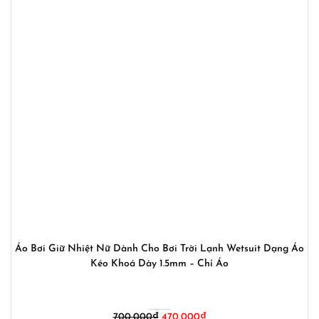
Áo Bơi Giữ Nhiệt Nữ Dành Cho Bơi Trời Lạnh Wetsuit Dạng Áo
Kéo Khoá Dày 1.5mm – Chỉ Áo
Giá
Giá
700,000
₫
470,000
₫