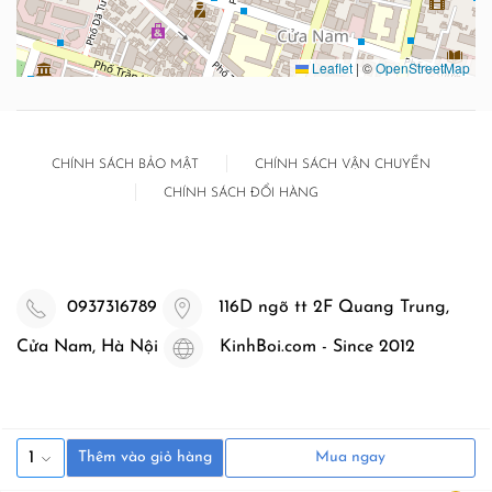
Leaflet
|
©
OpenStreetMap
CHÍNH SÁCH BẢO MẬT
CHÍNH SÁCH VẬN CHUYỂN
CHÍNH SÁCH ĐỔI HÀNG
0937316789
116D ngõ tt 2F Quang Trung,
Cửa Nam, Hà Nội
KinhBoi.com - Since 2012
1
Thêm vào giỏ hàng
Mua ngay