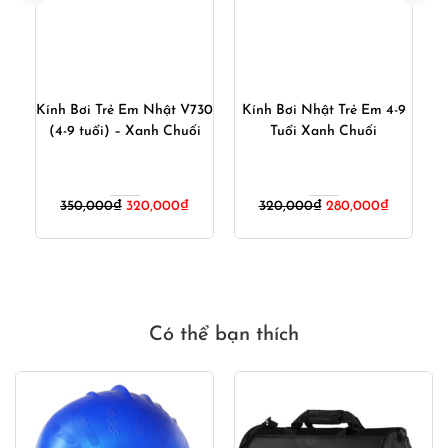
ng
Kính Bơi Trẻ Em Nhật V730
Kính Bơi Nhật Trẻ Em 4-9
(4-9 tuổi) – Xanh Chuối
Tuổi Xanh Chuối
B
iá
Giá
Giá
Giá
Giá
350,000
₫
320,000
₫
320,000
₫
280,000
₫
iện
gốc
hiện
gốc
hiện
ại
là:
tại
là:
tại
:
350,000₫.
là:
320,000₫.
là:
20,000₫.
320,000₫.
280,000₫
Có thể bạn thích