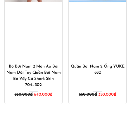
Bộ Bơi Nam 2 Món Áo Bơi
Quần Bơi Nam 2 Ống YUKE
Nam Dài Tay Quần Bơi Nam
882
Bó Vẩy Cá Shark Skin
704_302
Giá
Giá
850,000
₫
640,000
₫
550,000
₫
350,000
₫
gốc
hiện
là:
tại
550,000₫.
là:
350,000