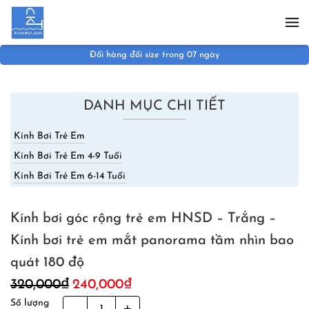
Skip to main content
Đổi hàng đổi size trong 07 ngày
DANH MỤC CHI TIẾT
Kính Bơi Trẻ Em
Kính Bơi Trẻ Em 4-9 Tuổi
Kính Bơi Trẻ Em 6-14 Tuổi
Kính bơi góc rộng trẻ em HNSD – Trắng –
Kính bơi trẻ em mắt panorama tầm nhìn bao
quát 180 độ
Giá
Giá
320,000
₫
240,000
₫
gốc
hiện
Số lượng
Kính