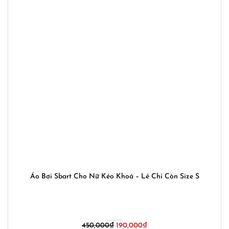
Áo Bơi Sbart Cho Nữ Kéo Khoá – Lẻ Chỉ Còn Size S
Giá
Giá
450,000
₫
190,000
₫