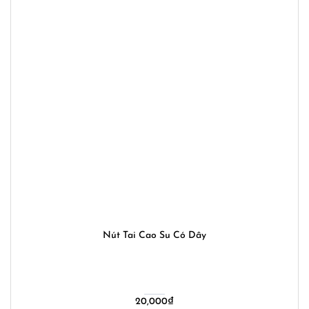
Nút Tai Cao Su Có Dây
20,000
₫