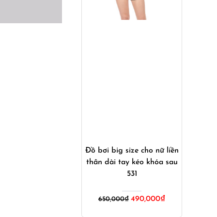
Mua ngay
Đồ bơi big size cho nữ liền
thân dài tay kéo khóa sau
531
Giá
Giá
490,000
₫
650,000
₫
gốc
hiện
là:
tại