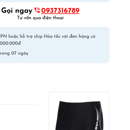
Chanh
Gọi ngay
0937316789
Mắt
Tư vấn qua điện thoại
Xanh
số
lượng
PN hoặc hỗ trợ ship Hỏa tốc với đơn hàng có
 1.000.000đ
trong 07 ngày