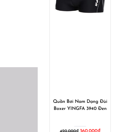
Mua ngay
Quần Bơi Nam Dạng Đùi
Boxer YINGFA 3940 Đen
Giá
Giá
360,000
₫
420,000
₫