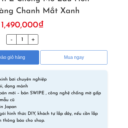
àng Chanh Mắt Xanh
Giá
Giá
1,490,000
₫
gốc
hiện
là:
tại
g
Kính
1,690,000₫.
là:
Bơi
1,490,000₫.
Arena
ào giỏ hàng
Mua ngay
Cobra
Ultra
Phiên
Bản
ính bơi chuyên nghiệp
SWIPE
ôi, dạng mảnh
Chống
 bản mới – bản SWIPE , công nghệ chống mờ gấp
Mờ
 mẫu cũ
Lâu
in Japan
Hơn
ói hình thức DIY, khách tự lắp dây, nếu cần lắp
Gọng
in thông báo cho shop.
Vàng