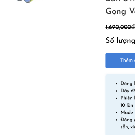
Gọng V
1,690,000
₫
Số lượn
Thêm v
Dòng k
Dây đ
Phiên
10 lần
Made 
Đóng g
sẵn, x