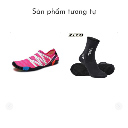
550,000₫.
là:
350,000₫.
Sản phẩm tương tự