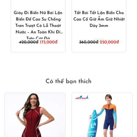
 –
Giày Đi Biển Nữ Bơi Lặn
Tất Bơi Tất Lặn Biển Cho
i
Biển Đế Cao Su Chống
Cao Cổ Giữ Ấm Giữ Nhiệt
W
Trơn Trượt Có Lỗ Thoát
Dày 3mm
T
Nước – An Toàn Khi Đi
Trên Cát Đá
iá
Giá
Giá
Giá
Giá
420,000
₫
175,000
₫
360,000
₫
250,000
₫
iện
gốc
hiện
gốc
hiện
ại
là:
tại
là:
tại
à:
420,000₫.
là:
360,000₫.
là:
00,000₫.
175,000₫.
250,000₫
Có thể bạn thích