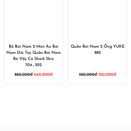
Bộ Bơi Nam 2 Món Áo Bơi
Quần Bơi Nam 2 Ống YUKE
Nam Dài Tay Quần Bơi Nam
882
Bó Vẩy Cá Shark Skin
704_302
Giá
Giá
850,000
₫
640,000
₫
550,000
₫
350,000
₫
gốc
hiện
là:
tại
550,000₫.
là:
350,000