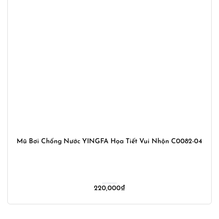
Mũ Bơi Chống Nước YINGFA Họa Tiết Vui Nhộn C0082-04
220,000
₫