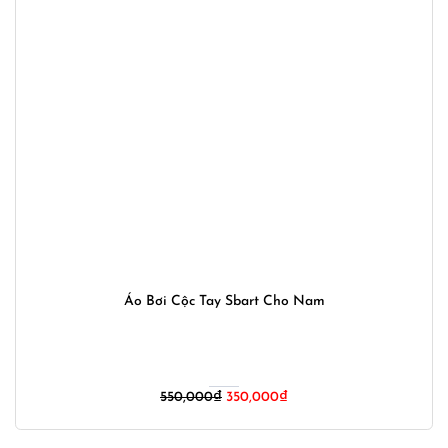
Áo Bơi Cộc Tay Sbart Cho Nam
Giá
Giá
550,000
₫
350,000
₫
gốc
hiện
là:
tại