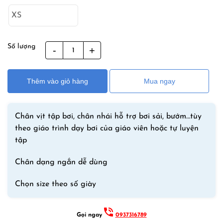
là:
tại
890,000₫.
là:
650,000₫.
Số lượng
Chân
Vịt
Bơi
Thêm vào giỏ hàng
Mua ngay
Lội
Elite
–
Chân vịt tập bơi, chân nhái hỗ trợ bơi sải, bướm…tùy
Chân
theo giáo trình dạy bơi của giáo viên hoặc tự luyện
Nhái
tập
Ngắn
Tập
Chân dạng ngắn dễ dùng
Bơi
Sải
Chọn size theo số giày
Bướm
–
Màu
Gọi ngay
0937316789