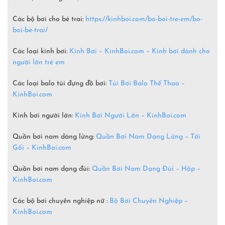
Các bộ bơi cho bé trai:
https://kinhboi.com/bo-boi-tre-em/bo-
boi-be-trai/
Các loại kính bơi:
Kính Bơi – KinhBoi.com – Kính bơi dành cho
người lớn trẻ em
Các loại balo túi đựng đồ bơi:
Túi Bơi Balo Thể Thao –
KinhBoi.com
Kính bơi người lớn:
Kính Bơi Người Lớn –
KinhBoi.com
Quần bơi nam dáng lửng:
Quần Bơi Nam Dạng Lửng – Tới
Gối – KinhBoi.com
Quần bơi nam dạng đùi:
Quần Bơi Nam Dạng Đùi – Hộp –
KinhBoi.com
Các bộ bơi chuyên nghiệp nữ :
Bộ Bơi Chuyên Nghiệp –
KinhBoi.com