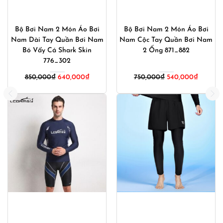
Bộ Bơi Nam 2 Món Áo Bơi
Bộ Bơi Nam 2 Món Áo Bơi
Nam Dài Tay Quần Bơi Nam
Nam Cộc Tay Quần Bơi Nam
Bó Vẩy Cá Shark Skin
2 Ống 871_882
776_302
Giá
Giá
850,000
₫
640,000
₫
750,000
₫
540,000
₫
gốc
hiện
là:
tại
750,000₫.
là:
540,000