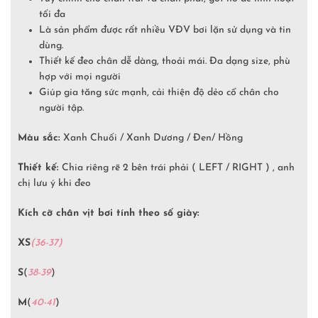
tối đa
Là sản phẩm được rất nhiều VĐV bơi lặn sử dụng và tin
dùng.
Thiết kế đeo chân dễ dàng, thoải mái. Đa dạng size, phù
hợp với mọi người
Giúp gia tăng sức mạnh, cải thiện độ dẻo cổ chân cho
người tập.
Màu sắc:
Xanh Chuối / Xanh Dương / Đen/ Hồng
Thiết kế:
Chia riêng rẽ 2 bên trái phải ( LEFT / RIGHT ) , anh
chị lưu ý khi đeo
Kích cỡ chân vịt bơi tính theo số giày:
XS
(36-37)
S
(
38-39
)
M
(
40-41
)