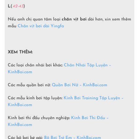
L
(
42-43
)
Nếu anh chị quan tâm loại
chân vịt bơi
dài hơn, xin xem thêm
mẫu
Chân vịt bơi dài Yingfa
XEM THÊM:
Các loại chân nhái bơi khác:
Chân Nhái Tập Luyện –
KinhBoi.com
Các mẫu quần bơi nữ:
Quần Bơi Nữ – KinhBoi.com
Các mẫu kính bơi tập luyện:
Kính Bơi Training Tập Luyện –
KinhBoi.com
Kính bơi thi đấu chuyên nghiệp:
Kính Bơi Thi Đấu –
KinhBoi.com
Các bộ bơi bé gái:
Bộ Bơi Trẻ Em –
KinhBoi.com