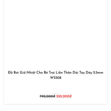
Đồ Bơi Giữ Nhiệt Cho Bé Trai Liền Thân Dài Tay Dày 2.5mm
WS508
Giá
Giá
790,000
₫
550,000
₫
gốc
hiện
là:
tại