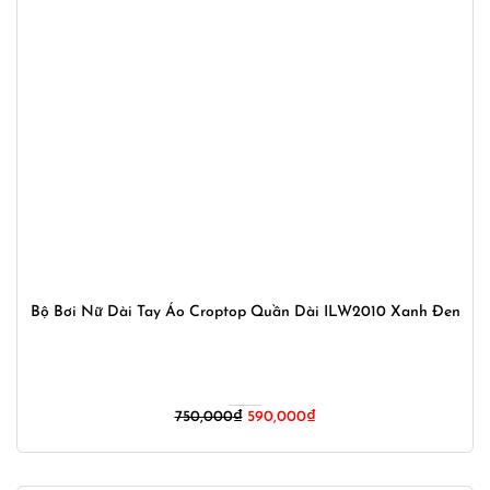
Bộ Bơi Nữ Dài Tay Áo Croptop Quần Dài ILW2010 Xanh Đen
Giá
Giá
750,000
₫
590,000
₫
gốc
hiện
là:
tại
750,000₫.
là: