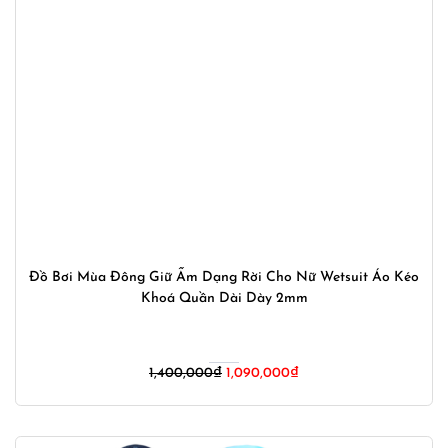
Đồ Bơi Mùa Đông Giữ Ấm Dạng Rời Cho Nữ Wetsuit Áo Kéo
Khoá Quần Dài Dày 2mm
Giá
Giá
1,400,000
₫
1,090,000
₫
gốc
hiện
là:
tại
1,400,000₫.
là: