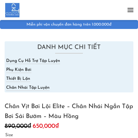
Skip to main content
Miễn phí vận chuyển đơn hàng trên 1.000.000đ
DANH MỤC CHI TIẾT
Dụng Cụ Hỗ Trợ Tập Luyện
Phụ Kiện Bơi
Thiết Bị Lặn
Chân Nhái Tập Luyện
Chân Vịt Bơi Lội Elite – Chân Nhái Ngắn Tập
Bơi Sải Bướm – Màu Hồng
Giá
Giá
890,000
₫
650,000
₫
gốc
hiện
Size