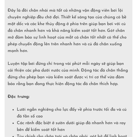
Đây là đôi chân nhái mà tất cả những vận động viên bơi lội
chuyên nghiệp đều chờ đợi. Thiết kế sáng tạo của chúng có bề
mặt dốc và các khe thủy động ở phía trên giúp bạn bơi với cú
đá chân nhanh hơn và khả năng kiểm soát tốt hơn. Gót chân
mở đảm bảo sự linh hoạt của mắt cá chân tốt nhất có thể cho
phép chuyển động lên trên nhanh hơn và cú đá chân xuống
mạnh hơn.
Luyện tập bơi đứng chỉ trong vài phút mỗi ngày sẽ giúp bạn
cải thiện các pha dưới nước của mình. Động tác đá chân thẳng
đứng cho phép bạn vừa kiểm soát được vị trí cơ thể vừa đảm
bảo rằng bạn đang thực hiện động tác đá chân thích hợp.
Đặc trưng:
Lưỡi ngắn nghiêng cho lực đẩy về phía trước tối đa và cú
đá tần số cao
Các rãnh đặc biệt ở sườn dưới giúp đá nhanh hơn và ray
bên để kiểm soát tốt hơn
Tùy chỉnh cho chân trái và chân phải, gót hở để linh hoạt