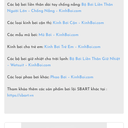
Các bộ bơi liền thân dài tay chống nắng:
Bộ Bơi Liền Thân
Người Lớn – Chống Nắng – KinhBoi.com
Các loại kính bơi cận thị:
Kính Bơi Cận – KinhBoi.com
Các mẫu mũ bơi:
Mũ Bơi – KinhBoi.com
Kính bơi cho trẻ em:
Kính Bơi Trẻ Em – KinhBoi.com
Các bộ bơi giữ nhiệt cho trời lạnh:
Bộ Bơi Liền Thân Giữ Nhiệt
– Wetsuit –
KinhBoi.com
Các loại phao bơi khác:
Phao Bơi – KinhBoi.com
Tham khảo thêm các sản phẩm bơi lội SBART khác tại :
https://sbart.vn