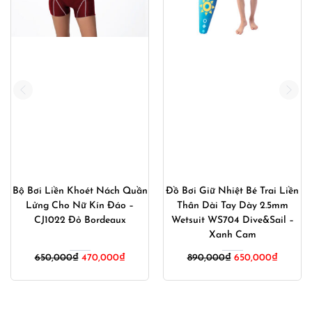
Bộ Bơi Liền Khoét Nách Quần
Đồ Bơi Giữ Nhiệt Bé Trai Liền
Lửng Cho Nữ Kín Đáo –
Thân Dài Tay Dày 2.5mm
CJ1022 Đỏ Bordeaux
Wetsuit WS704 Dive&Sail –
Xanh Cam
Giá
Giá
Giá
Giá
650,000
₫
470,000
₫
890,000
₫
650,000
₫
gốc
hiện
gốc
hiện
là:
tại
là:
tại
650,000₫.
là:
890,000₫.
là: