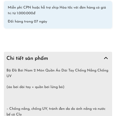
Chỉ
Miễn phí CPN hoặc hỗ trợ ship Hỏa tốc với đơn hàng có giá
còn
trị từ 1.000.000đ
size
Đổi hàng trong 07 ngày
L
cho
50-
58kg
số
lượng
Chi tiết sản phẩm
Bộ Đồ Bơi Nam 2 Món Quần Áo Dài Tay Chống Nắng Chống
UV
(áo bơi dài tay + quần bơi lửng bó)
– Chống nắng, chống UV, tránh đen da do ánh nắng và nước
bể có Clo