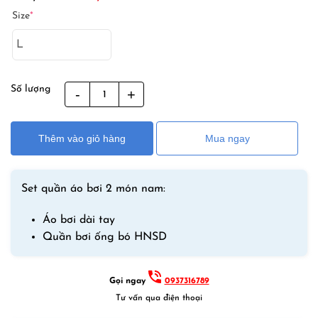
gốc
hiện
Size
*
là:
tại
770,000₫.
là:
450,000₫.
Số lượng
Bộ
Đồ
Bơi
Thêm vào giỏ hàng
Mua ngay
Nam
2
Món
Set quần áo bơi 2 món nam:
Quần
Áo
Áo bơi dài tay
Dài
Quần bơi ống bó HNSD
Tay
Chống
Nắng
Gọi ngay
0937316789
Chống
Tư vấn qua điện thoại
UV