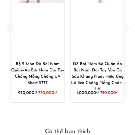
Đồ Bơi Nam Bộ Quần Áo
Bộ Quần Áo Bơi Dài Tay
ay
Bơi Nam Dài Tay Vân Cá
Nam Đi Biển Lặn Chèo
S
V
Sấu Kháng Nước Hiệu Ứng
Thuyền Chống Nắng
Lá Sen Chống Nắng Chống
Chống UV Giảm Đen Da
UV
SBART
iá
Giá
Giá
Giá
Giá
1,000,000
₫
750,000
₫
1,000,000
₫
650,000
₫
iện
gốc
hiện
gốc
hiện
ại
là:
tại
là:
tại
:
1,000,000₫.
là:
1,000,000₫.
là:
50,000₫.
750,000₫.
650,000
Có thể bạn thích