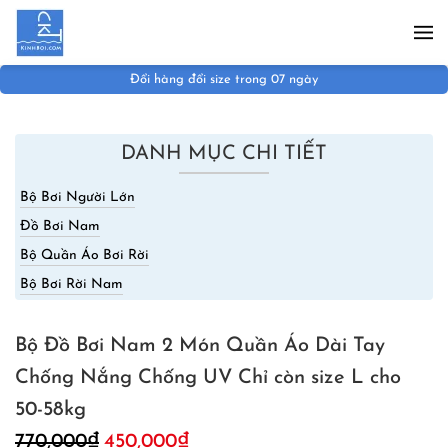
Skip to main content
Đổi hàng đổi size trong 07 ngày
DANH MỤC CHI TIẾT
Bộ Bơi Người Lớn
Đồ Bơi Nam
Bộ Quần Áo Bơi Rời
Bộ Bơi Rời Nam
Bộ Đồ Bơi Nam 2 Món Quần Áo Dài Tay
Chống Nắng Chống UV Chỉ còn size L cho
50-58kg
Giá
Giá
770,000
₫
450,000
₫