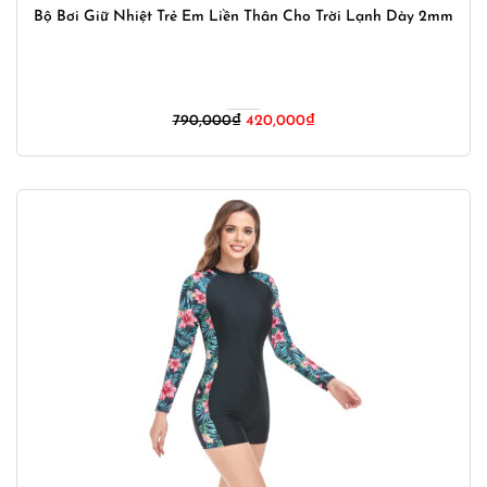
Bộ Bơi Giữ Nhiệt Trẻ Em Liền Thân Cho Trời Lạnh Dày 2mm
Giá
Giá
790,000
₫
420,000
₫
gốc
hiện
là:
tại
790,000₫.
là:
420,000₫.