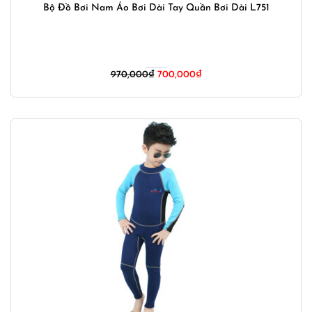
Bộ Đồ Bơi Nam Áo Bơi Dài Tay Quần Bơi Dài L751
Giá
Giá
970,000
₫
700,000
₫
gốc
hiện
là:
tại
970,000₫.
là:
700,000₫.