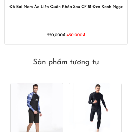
Đồ Bơi Nam Áo Liền Quần Khóa Sau CF-81 Đen Xanh Ngọc
Giá
Giá
550,000
₫
450,000
₫
gốc
hiện
là:
tại
550,000₫.
là:
450,000₫.
Sản phẩm tương tự