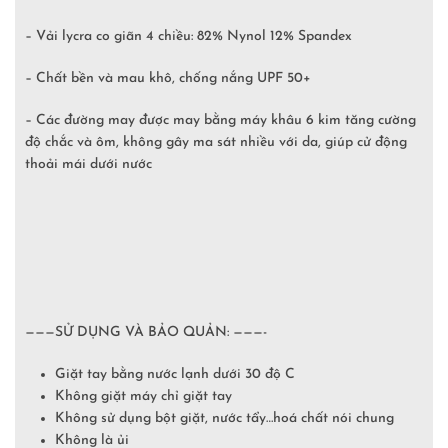
– Vải lycra co giãn 4 chiều: 82% Nynol 12% Spandex
– Chất bền và mau khô, chống nắng UPF 50+
– Các đường may được may bằng máy khâu 6 kim tăng cường
độ chắc và ôm, không gây ma sát nhiều với da, giúp cử động
thoải mái dưới nước
———SỬ DỤNG VÀ BẢO QUẢN: ———-
Giặt tay bằng nước lạnh dưới 30 độ C
Không giặt máy chỉ giặt tay
Không sử dụng bột giặt, nước tẩy…hoá chất nói chung
Không là ủi