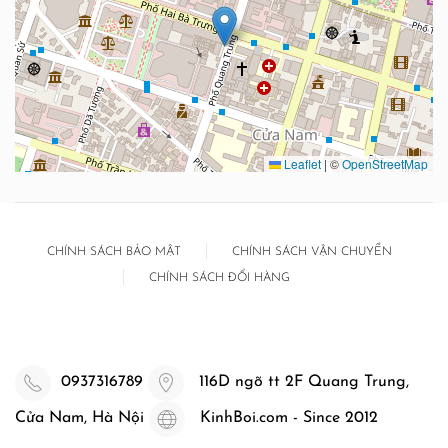
Leaflet
|
©
OpenStreetMap
CHÍNH SÁCH BẢO MẬT
CHÍNH SÁCH VẬN CHUYỂN
CHÍNH SÁCH ĐỔI HÀNG
0937316789
116D ngõ tt 2F Quang Trung,
Cửa Nam, Hà Nội
KinhBoi.com - Since 2012