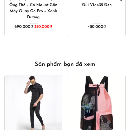
Đùi VM435 Đen
Desmiit Thể Thao Chạy Bộ Đi
Biển
450,000
₫
380,000
₫
Sản phẩm bạn đã xem