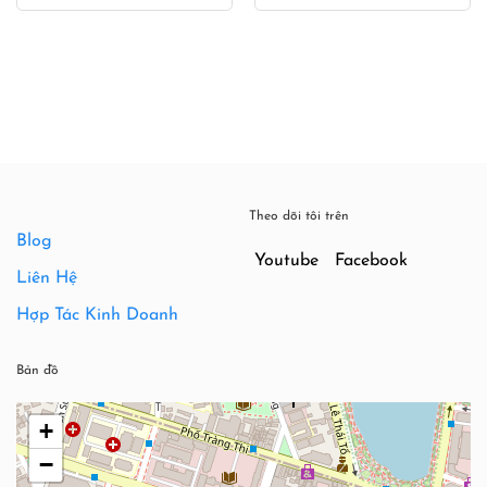
là:
tại
550,000₫.
là:
350,000
Theo dõi tôi trên
Blog
Youtube
Facebook
Liên Hệ
Hợp Tác Kinh Doanh
Bản đồ
+
−