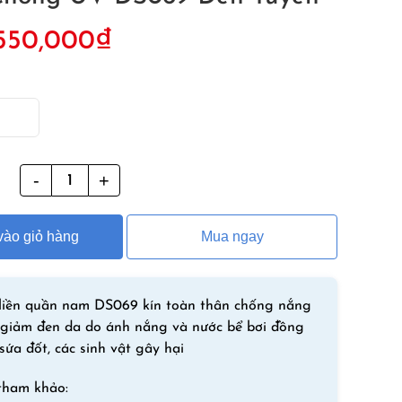
iá
Giá
550,000
₫
ốc
hiện
à:
tại
50,000₫.
là:
550,000₫.
g
Đồ
Bơi
Áo
ào giỏ hàng
Mua ngay
Liền
Quần
Nam
Chống
 liền quần nam DS069 kín toàn thân chống nắng
Nắng
giảm đen da do ánh nắng và nước bể bơi đồng
Chống
sứa đốt, các sinh vật gây hại
UV
tham khảo:
DS069