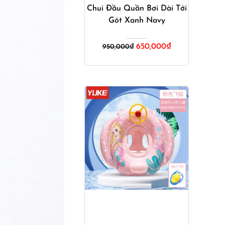
Chui Đầu Quần Bơi Dài Tới
Gót Xanh Navy
Giá
Giá
650,000
₫
950,000
₫
gốc
hiện
là:
tại
950,000₫.
là:
650,000₫.