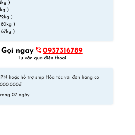
3kg )
Đen
kg )
Tuyền
72kg )
số
 80kg )
lượng
 87kg )
Gọi ngay
0937316789
Tư vấn qua điện thoại
PN hoặc hỗ trợ ship Hỏa tốc với đơn hàng có
 1.000.000đ
trong 07 ngày