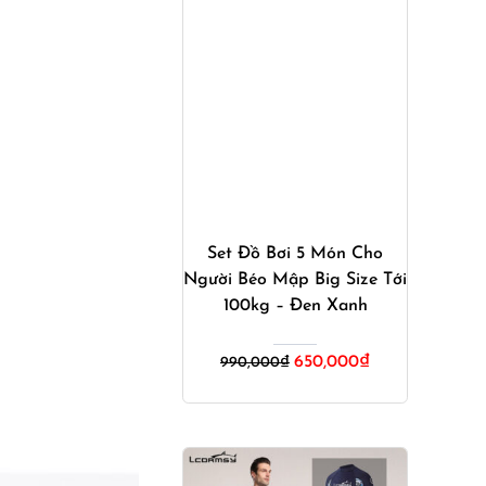
Mua ngay
Set Đồ Bơi 5 Món Cho
Người Béo Mập Big Size Tới
100kg – Đen Xanh
Giá
Giá
650,000
₫
990,000
₫
gốc
hiện
là:
tại
990,000₫.
là:
650,000₫.