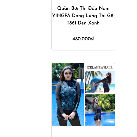
Quần Bơi Thi Đấu Nam
YINGFA Dạng Lửng Tới Gối
T861 Đen Xanh
480,000
₫