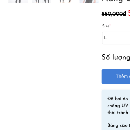
G
850,000
₫
g
l
Size
*
8
Số lượn
Thêm v
Đồ bơi áo
chống UV 
thời tránh 
Bảng size 