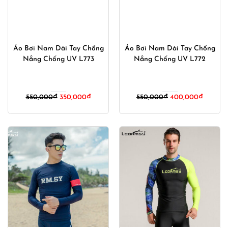
Áo Bơi Nam Dài Tay Chống
Áo Bơi Nam Dài Tay Chống
Nắng Chống UV L773
Nắng Chống UV L772
Giá
Giá
Giá
Giá
550,000
₫
350,000
₫
550,000
₫
400,000
₫
gốc
hiện
gốc
hiện
là:
tại
là:
tại
550,000₫.
là:
550,000₫.
là:
350,000₫.
400,00