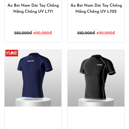
Áo Bơi Nam Dài Tay Chống
Áo Bơi Nam Dài Tay Chống
Nắng Chống UV L771
Nắng Chống UV L702
Giá
Giá
Giá
Giá
550,000
₫
400,000
₫
550,000
₫
400,000
₫
gốc
hiện
gốc
hiện
là:
tại
là:
tại
550,000₫.
là:
550,000₫.
là:
400,000₫.
400,00