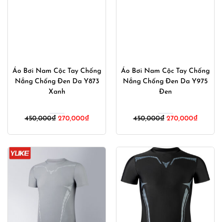
Áo Bơi Nam Cộc Tay Chống
Áo Bơi Nam Cộc Tay Chống
Nắng Chống Đen Da Y873
Nắng Chống Đen Da Y975
Xanh
Đen
Giá
Giá
Giá
Giá
450,000
₫
270,000
₫
450,000
₫
270,000
₫
gốc
hiện
gốc
hiện
là:
tại
là:
tại
450,000₫.
là:
450,000₫.
là:
270,000₫.
270,00