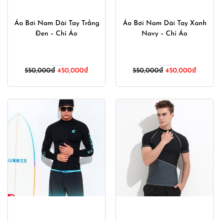
Áo Bơi Nam Dài Tay Trắng
Áo Bơi Nam Dài Tay Xanh
Đen – Chỉ Áo
Navy – Chỉ Áo
Giá
Giá
Giá
Giá
550,000
₫
450,000
₫
550,000
₫
450,000
₫
gốc
hiện
gốc
hiện
là:
tại
là:
tại
550,000₫.
là:
550,000₫.
là:
450,000₫.
450,000