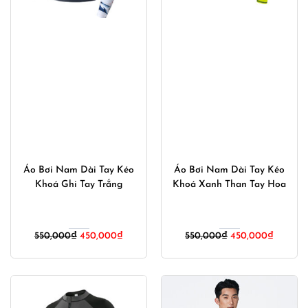
Áo Bơi Nam Dài Tay Kéo
Áo Bơi Nam Dài Tay Kéo
Khoá Ghi Tay Trắng
Khoá Xanh Than Tay Hoa
Giá
Giá
Giá
Giá
550,000
₫
450,000
₫
550,000
₫
450,000
₫
gốc
hiện
gốc
hiện
là:
tại
là:
tại
550,000₫.
là:
550,000₫.
là:
450,000₫.
450,000