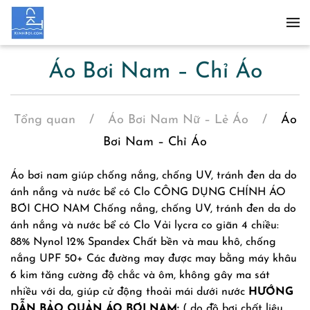
Skip to main content
Áo Bơi Nam – Chỉ Áo
Tổng quan
Áo Bơi Nam Nữ – Lẻ Áo
Áo
Bơi Nam – Chỉ Áo
Áo bơi nam giúp chống nắng, chống UV, tránh đen da do
ánh nắng và nước bể có Clo CÔNG DỤNG CHÍNH ÁO
BƠI CHO NAM Chống nắng, chống UV, tránh đen da do
ánh nắng và nước bể có Clo Vải lycra co giãn 4 chiều:
88% Nynol 12% Spandex Chất bền và mau khô, chống
nắng UPF 50+ Các đường may được may bằng máy khâu
6 kim tăng cường độ chắc và ôm, không gây ma sát
nhiều với da, giúp cử động thoải mái dưới nước
HƯỚNG
DẪN BẢO QUẢN ÁO BƠI NAM:
( do đồ bơi chất liệu