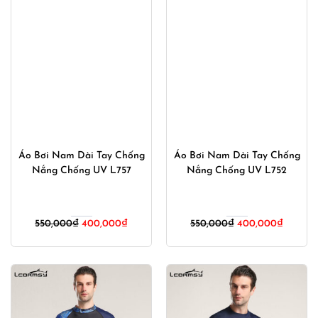
Áo Bơi Nam Dài Tay Chống
Áo Bơi Nam Dài Tay Chống
Nắng Chống UV L757
Nắng Chống UV L752
Giá
Giá
Giá
Giá
550,000
₫
400,000
₫
550,000
₫
400,000
₫
gốc
hiện
gốc
hiện
là:
tại
là:
tại
550,000₫.
là:
550,000₫.
là:
400,000₫.
400,00