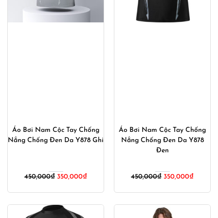
Áo Bơi Nam Cộc Tay Chống
Áo Bơi Nam Cộc Tay Chống
Nắng Chống Đen Da Y878 Ghi
Nắng Chống Đen Da Y878
Đen
Giá
Giá
Giá
Giá
450,000
₫
350,000
₫
450,000
₫
350,000
₫
gốc
hiện
gốc
hiện
là:
tại
là:
tại
450,000₫.
là:
450,000₫.
là:
350,000₫.
350,000