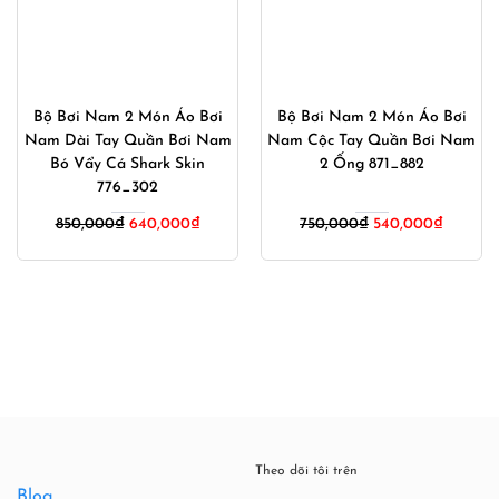
Bộ Bơi Nam 2 Món Áo Bơi
Quần Bơi Nam SBART Dáng
Nam Cộc Tay Quần Bơi Nam
Lửng Tới Gối SB334 Đen
2 Ống 871_8797
Lighting
Giá
Giá
750,000
₫
450,000
₫
450,000
₫
gốc
hiện
là:
tại
750,000₫.
là:
00₫.
450,000₫.
Theo dõi tôi trên
Blog