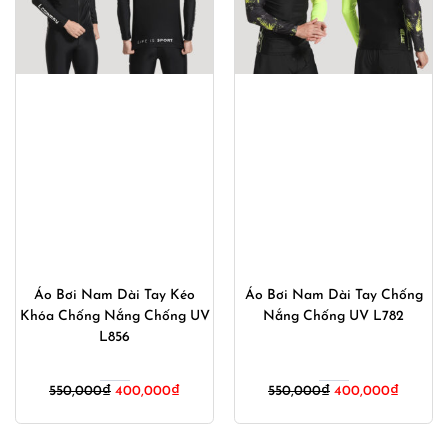
Áo Bơi Nam Dài Tay Kéo
Áo Bơi Nam Dài Tay Chống
Khóa Chống Nắng Chống UV
Nắng Chống UV L782
L856
Giá
Giá
Giá
Giá
550,000
₫
400,000
₫
550,000
₫
400,000
₫
gốc
hiện
gốc
hiện
là:
tại
là:
tại