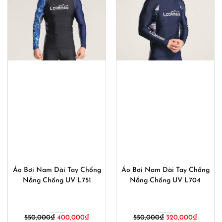
Áo Bơi Nam Dài Tay Chống
Áo Bơi Nam Dài Tay Chống
Nắng Chống UV L751
Nắng Chống UV L704
Giá
Giá
Giá
Giá
550,000
₫
400,000
₫
550,000
₫
320,000
₫