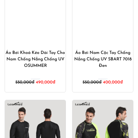
Áo Bơi Khoá Kéo Dài Tay Cho
Áo Bơi Nam Cộc Tay Chống
Nam Chống Nắng Chống UV
Nắng Chống UV SBART 7018
OSUMMER
Đen
Giá
Giá
Giá
Giá
550,000
₫
490,000
₫
550,000
₫
400,000
₫
gốc
hiện
gốc
hiện
là:
tại
là:
tại
550,000₫.
là:
550,000₫.
là:
490,000₫.
400,00