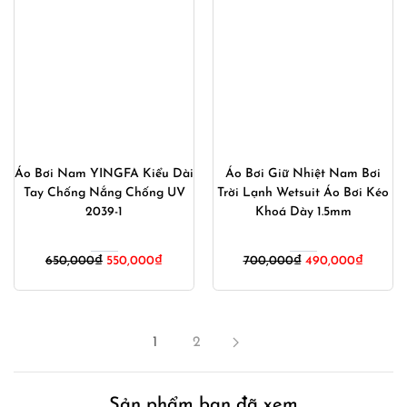
Áo Bơi Nam YINGFA Kiểu Dài
Áo Bơi Giữ Nhiệt Nam Bơi
Tay Chống Nắng Chống UV
Trời Lạnh Wetsuit Áo Bơi Kéo
2039-1
Khoá Dày 1.5mm
Giá
Giá
Giá
Giá
650,000
₫
550,000
₫
700,000
₫
490,000
₫
gốc
hiện
gốc
hiện
là:
tại
là:
tại
650,000₫.
là:
700,000₫.
là:
550,000₫.
490,00
1
2
Sản phẩm bạn đã xem