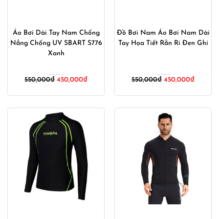
Áo Bơi Dài Tay Nam Chống
Đồ Bơi Nam Áo Bơi Nam Dài
Nắng Chống UV SBART S776
Tay Họa Tiết Rằn Ri Đen Ghi
Xanh
Giá
Giá
Giá
Giá
550,000
₫
450,000
₫
550,000
₫
450,000
₫
gốc
hiện
gốc
hiện
là:
tại
là:
tại
550,000₫.
là:
550,000₫.
là:
450,000₫.
450,000