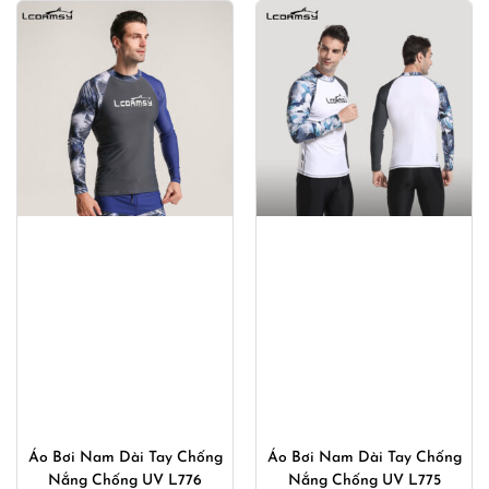
550,000₫.
là:
550,000₫.
là:
400,000₫.
400,00
Áo Bơi Nam Dài Tay Chống
Áo Bơi Nam Dài Tay Chống
Nắng Chống UV L776
Nắng Chống UV L775