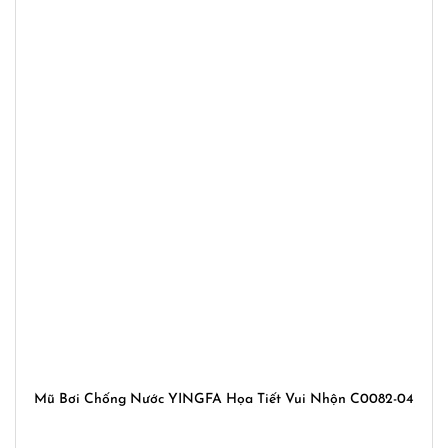
Mũ Bơi Chống Nước YINGFA Họa Tiết Vui Nhộn C0082-04