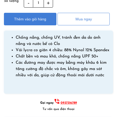
Số lượng
Áo
Bơi
Nam
Thêm vào giỏ hàng
Mua ngay
Dài
Tay
Xanh
Chống nắng, chống UV, tránh đen da do ánh
Navy
nắng và nước bể có Clo
–
Vải lycra co giãn 4 chiều: 88% Nynol 12% Spandex
Chỉ
Chất bền và mau khô, chống nắng UPF 50+
Áo
Các đường may được may bằng máy khâu 6 kim
số
tăng cường độ chắc và ôm, không gây ma sát
lượng
nhiều với da, giúp cử động thoải mái dưới nước
Gọi ngay
0937316789
Tư vấn qua điện thoại