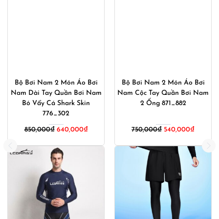
Bộ Bơi Nam 2 Món Áo Bơi
Bộ Bơi Nam 2 Món Áo Bơi
Nam Dài Tay Quần Bơi Nam
Nam Cộc Tay Quần Bơi Nam
Bó Vẩy Cá Shark Skin
2 Ống 871_882
776_302
Giá
Giá
850,000
₫
640,000
₫
750,000
₫
540,000
₫
gốc
hiện
là:
tại
750,000₫.
là:
540,000