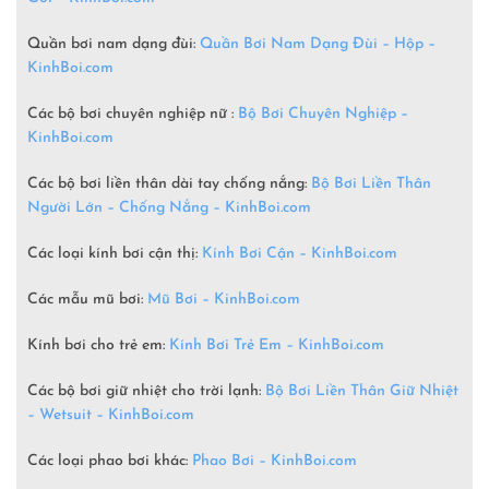
Quần bơi nam dạng đùi:
Quần Bơi Nam Dạng Đùi – Hộp –
KinhBoi.com
Các bộ bơi chuyên nghiệp nữ :
Bộ Bơi Chuyên Nghiệp –
KinhBoi.com
Các bộ bơi liền thân dài tay chống nắng:
Bộ Bơi Liền Thân
Người Lớn – Chống Nắng – KinhBoi.com
Các loại kính bơi cận thị:
Kính Bơi Cận – KinhBoi.com
Các mẫu mũ bơi:
Mũ Bơi – KinhBoi.com
Kính bơi cho trẻ em:
Kính Bơi Trẻ Em – KinhBoi.com
Các bộ bơi giữ nhiệt cho trời lạnh:
Bộ Bơi Liền Thân Giữ Nhiệt
– Wetsuit –
KinhBoi.com
Các loại phao bơi khác:
Phao Bơi – KinhBoi.com