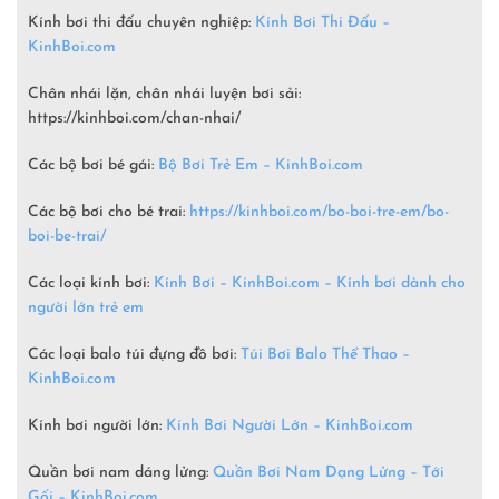
Kính bơi thi đấu chuyên nghiệp:
Kính Bơi Thi Đấu –
KinhBoi.com
Chân nhái lặn, chân nhái luyện bơi sải:
https://kinhboi.com/chan-nhai/
Các bộ bơi bé gái:
Bộ Bơi Trẻ Em –
KinhBoi.com
Các bộ bơi cho bé trai:
https://kinhboi.com/bo-boi-tre-em/bo-
boi-be-trai/
Các loại kính bơi:
Kính Bơi – KinhBoi.com – Kính bơi dành cho
người lớn trẻ em
Các loại balo túi đựng đồ bơi:
Túi Bơi Balo Thể Thao –
KinhBoi.com
Kính bơi người lớn:
Kính Bơi Người Lớn –
KinhBoi.com
Quần bơi nam dáng lửng:
Quần Bơi Nam Dạng Lửng – Tới
Gối – KinhBoi.com