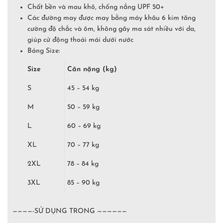
Chất bền và mau khô, chống nắng UPF 50+
Các đường may được may bằng máy khâu 6 kim tăng
cường độ chắc và ôm, không gây ma sát nhiều với da,
giúp cử động thoải mái dưới nước
Bảng Size:
Size
Cân nặng (kg)
S
45 – 54 kg
M
50 – 59 kg
L
60 – 69 kg
XL
70 – 77 kg
2XL
78 – 84 kg
3XL
85 – 90 kg
————-SỬ DỤNG TRONG ——————