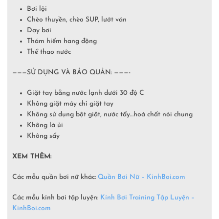
Bơi lội
Chèo thuyền, chèo SUP, lướt ván
Dạy bơi
Thám hiểm hang động
Thể thao nước
———SỬ DỤNG VÀ BẢO QUẢN: ———-
Giặt tay bằng nước lạnh dưới 30 độ C
Không giặt máy chỉ giặt tay
Không sử dụng bột giặt, nước tẩy…hoá chất nói chung
Không là ủi
Không sấy
XEM THÊM:
Các mẫu quần bơi nữ khác:
Quần Bơi Nữ – KinhBoi.com
Các mẫu kính bơi tập luyện:
Kính Bơi Training Tập Luyện –
KinhBoi.com