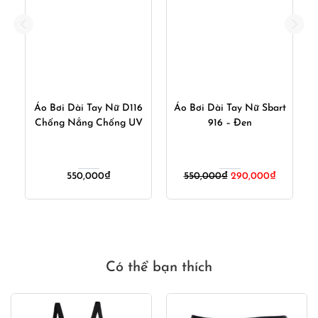
t
Áo Bơi Dài Tay Nữ D116
Áo Bơi Dài Tay Nữ Sbart
Á
Chống Nắng Chống UV
916 – Đen
V
Giá
Giá
550,000
₫
550,000
₫
290,000
₫
gốc
hiện
là:
tại
550,000₫.
là:
290,000₫
Có thể bạn thích