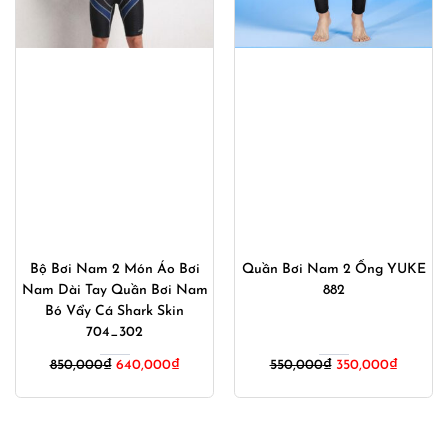
Bộ Bơi Nam 2 Món Áo Bơi
Quần Bơi Nam 2 Ống YUKE
Nam Dài Tay Quần Bơi Nam
882
Bó Vẩy Cá Shark Skin
704_302
Giá
Giá
850,000
₫
640,000
₫
550,000
₫
350,000
₫
gốc
hiện
là:
tại
550,000₫.
là: