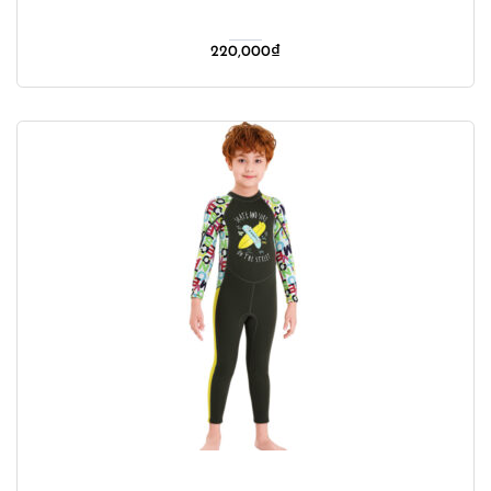
220,000
₫