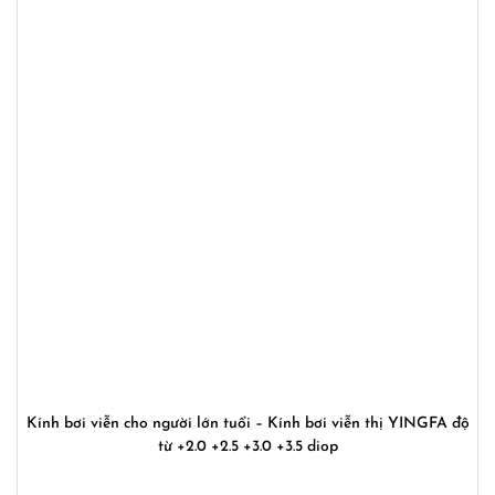
Kính bơi viễn cho người lớn tuổi – Kính bơi viễn thị YINGFA độ
từ +2.0 +2.5 +3.0 +3.5 diop