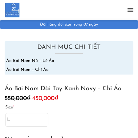
Skip to main content
Đổi hàng đổi size trong 07 ngày
DANH MỤC CHI TIẾT
Áo Bơi Nam Nữ – Lẻ Áo
Áo Bơi Nam – Chỉ Áo
Áo Bơi Nam Dài Tay Xanh Navy – Chỉ Áo
Giá
Giá
550,000
₫
450,000
₫
gốc
hiện
Size
*
là:
tại
550,000₫.
là:
450,000₫.