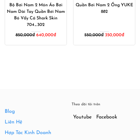
Bộ Bơi Nam 2 Món Áo Bơi
Quần Bơi Nam 2 Ống YUKE
Nam Dài Tay Quần Bơi Nam
882
Bó Vẩy Cá Shark Skin
704_302
Giá
Giá
850,000
₫
640,000
₫
550,000
₫
350,000
₫
gốc
hiện
là:
tại
550,000₫.
là:
350,000
Theo dõi tôi trên
Blog
Youtube
Facebook
Liên Hệ
Hợp Tác Kinh Doanh