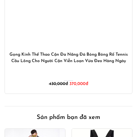
Gọng Kính Thể Thao Cận Đa Năng Đá Bóng Bóng Rổ Tennis
Cầu Lông Cho Người Cận Viễn Loạn Vừa Đeo Hàng Ngày
Giá
Giá
430,000
₫
370,000
₫
gốc
hiện
là:
tại
430,000₫.
là:
370,000₫.
Sản phẩm bạn đã xem