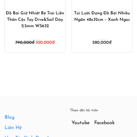
Đồ Bơi Giữ Nhiệt Bé Trai Liền
Túi Lưới Đựng Đồ Bơi Nhiều
Thân Cộc Tay Dive&Sail Dày
Ngăn 48x32cm – Xanh Ngọc
2.5mm WS632
Giá
Giá
790,000
₫
550,000
₫
280,000
₫
gốc
hiện
là:
tại
790,000₫.
là:
550,000₫.
Theo dõi tôi trên
Blog
Youtube
Facebook
Liên Hệ