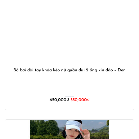
Bộ bơi dài tay khóa kéo nữ quần đùi 2 ống kín đáo – Đen
Giá
Giá
650,000
₫
550,000
₫
gốc
hiện
là:
tại
650,000₫.
là:
550,000₫.