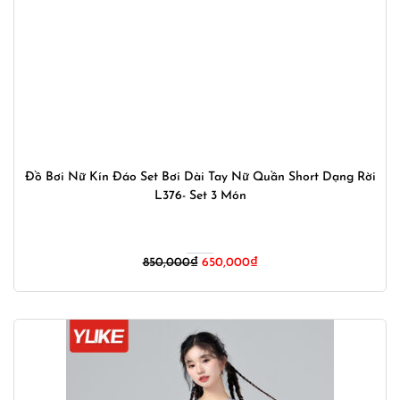
Đồ Bơi Nữ Kín Đáo Set Bơi Dài Tay Nữ Quần Short Dạng Rời
L376- Set 3 Món
Giá
Giá
850,000
₫
650,000
₫
gốc
hiện
là:
tại
850,000₫.
là:
650,000₫.