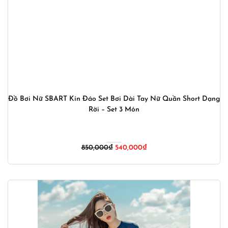
Đồ Bơi Nữ SBART Kín Đáo Set Bơi Dài Tay Nữ Quần Short Dạng
Rời – Set 3 Món
Giá
Giá
850,000
₫
540,000
₫
gốc
hiện
là:
tại
850,000₫.
là:
540,000₫.