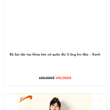
Bộ bơi dài tay khóa kéo nữ quần đùi 2 ống kín đáo – Xanh
Giá
Giá
650,000
₫
490,000
₫
gốc
hiện
là:
tại
650,000₫.
là:
490,000₫.