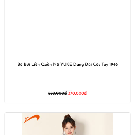
Bộ Bơi Liền Quần Nữ YUKE Dạng Đùi Cộc Tay 1946
550,000
₫
370,000
₫