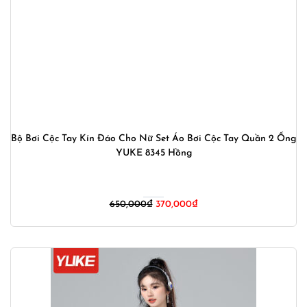
Bộ Bơi Cộc Tay Kín Đáo Cho Nữ Set Áo Bơi Cộc Tay Quần 2 Ống
YUKE 8345 Hồng
Giá
Giá
650,000
₫
370,000
₫
gốc
hiện
là:
tại
650,000₫.
là:
370,000₫.