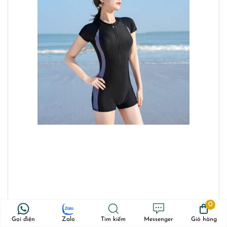
0
Gọi điện
Zalo
Tìm kiếm
Messenger
Giỏ hàng