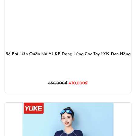
Bộ Bơi Liền Quần Nữ YUKE Dạng Lửng Cộc Tay 1932 Đen Hồng
Giá
Giá
650,000
₫
430,000
₫
gốc
hiện
là:
tại
650,000₫.
là:
430,000₫.