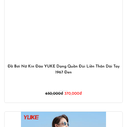
Đồ Bơi Nữ Kín Đáo YUKE Dạng Quần Đùi Liền Thân Dài Tay
1967 Đen
Giá
Giá
650,000
₫
370,000
₫
gốc
hiện
là:
tại
650,000₫.
là:
370,000₫.