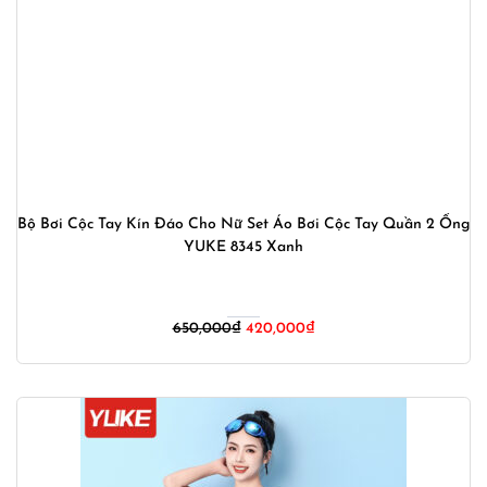
Bộ Bơi Cộc Tay Kín Đáo Cho Nữ Set Áo Bơi Cộc Tay Quần 2 Ống
YUKE 8345 Xanh
Giá
Giá
650,000
₫
420,000
₫
gốc
hiện
là:
tại
650,000₫.
là:
420,000₫.