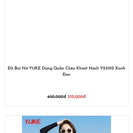
Đồ Bơi Nữ YUKE Dạng Quần Chéo Khoét Nách Y23102 Xanh
Đen
Giá
Giá
650,000
₫
370,000
₫
gốc
hiện
là:
tại
650,000₫.
là:
370,000₫.