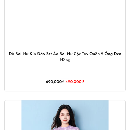
Đồ Bơi Nữ Kín Đáo Set Áo Bơi Nữ Cộc Tay Quần 2 Ống Đen
Hồng
Giá
Giá
690,000
₫
490,000
₫
gốc
hiện
là:
tại
690,000₫.
là:
490,000₫.