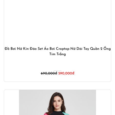
Đồ Bơi Nữ Kín Đáo Set Áo Bơi Croptop Nữ Dài Tay Quần 2 Ống
Tím Trắng
Giá
Giá
690,000
₫
590,000
₫
gốc
hiện
là:
tại
690,000₫.
là:
590,000₫.