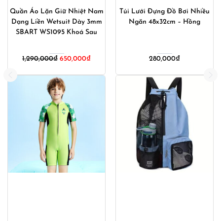
Túi Lưới Đựng Đồ Bơi Nhiều
Bộ Bơi Nam 2 Món Áo Bơi
Ngăn 48x32cm – Hồng
Nam Dài Tay Quần Bơi Nam
Bó Vẩy Cá Shark Skin
776_302
280,000
₫
850,000
₫
640,000
₫