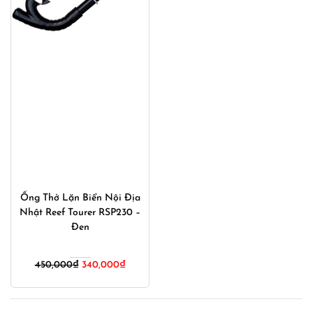
Ống Thở Lặn Biển Nội Địa
Nhật Reef Tourer RSP230 –
Đen
Giá
Giá
450,000
₫
340,000
₫
gốc
hiện
là:
tại
450,000₫.
là: