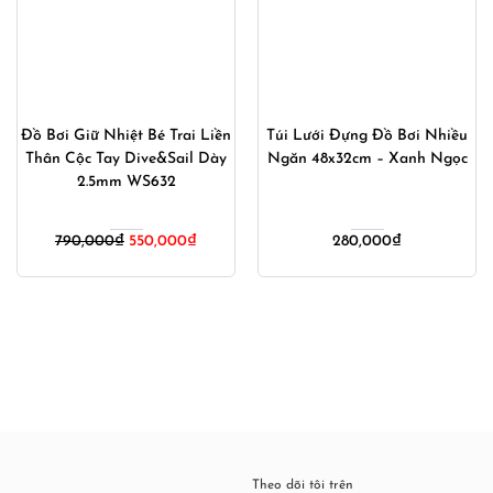
Túi Lưới Đựng Đồ Bơi Nhiều
Bộ Bơi Nam 2 Món Áo Bơi
Ngăn 48x32cm – Xanh Ngọc
Nam Dài Tay Quần Bơi Nam
Bó Vẩy Cá Shark Skin
704_302
280,000
₫
850,000
₫
640,000
₫
Theo dõi tôi trên