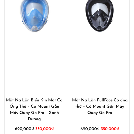
Mặt Nạ Lặn Biển Kín Mặt Có
Mặt Nạ Lặn FullFace Có ống
Ống Thở – Có Mount Gắn
thở – Có Mount Gắn Máy
Máy Quay Go Pro – Xanh
Quay Go Pro
Dương
690,000
₫
350,000
₫
690,000
₫
350,000
₫