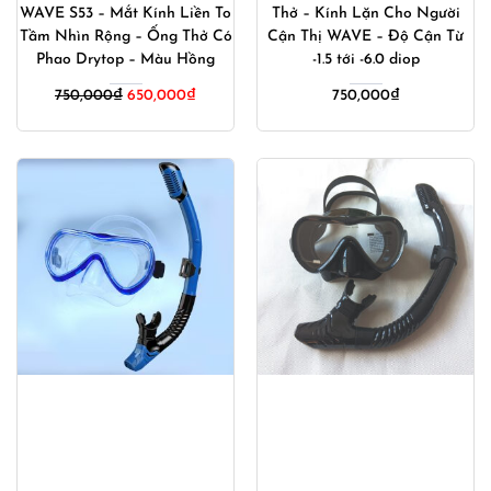
WAVE S53 – Mắt Kính Liền To
Thở – Kính Lặn Cho Người
Tầm Nhìn Rộng – Ống Thở Có
Cận Thị WAVE – Độ Cận Từ
Phao Drytop – Màu Hồng
-1.5 tới -6.0 diop
Giá
Giá
750,000
₫
650,000
₫
750,000
₫
gốc
hiện
là:
tại
750,000₫.
là:
650,000₫.