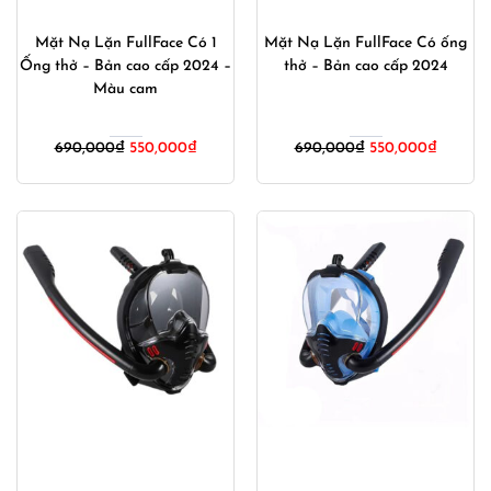
Mặt Nạ Lặn FullFace Có 1
Mặt Nạ Lặn FullFace Có ống
Ống thở – Bản cao cấp 2024 –
thở – Bản cao cấp 2024
Màu cam
Giá
Giá
Giá
Giá
690,000
₫
550,000
₫
690,000
₫
550,000
₫
gốc
hiện
gốc
hiện
là:
tại
là:
tại
690,000₫.
là:
690,000₫.
là:
550,000₫.
550,000