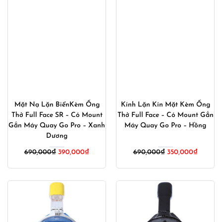
Mặt Nạ Lặn BiểnKèm Ống
Kính Lặn Kín Mặt Kèm Ống
Thở Full Face SR – Có Mount
Thở Full Face – Có Mount Gắn
Gắn Máy Quay Go Pro – Xanh
Máy Quay Go Pro – Hồng
Dương
Giá
Giá
Giá
Giá
690,000
₫
390,000
₫
690,000
₫
350,000
₫
gốc
hiện
gốc
hiện
là:
tại
là:
tại
690,000₫.
là:
690,000₫.
là:
390,000₫.
350,000