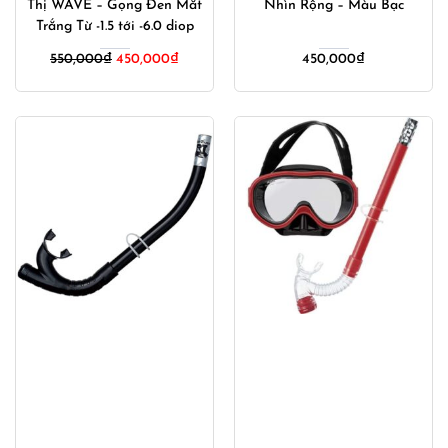
Thị WAVE – Gọng Đen Mắt
Nhìn Rộng – Màu Bạc
Trắng Từ -1.5 tới -6.0 diop
Giá
Giá
550,000
₫
450,000
₫
450,000
₫
gốc
hiện
là:
tại
550,000₫.
là:
450,000₫.