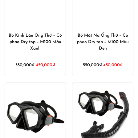
Bộ Kính Lặn Ống Thở – Có
Bộ Mặt Nạ Ống Thở – Có
phao Dry top – M100 Màu
phao Dry top – M100 Màu
Xanh
Đen
Giá
Giá
Giá
Giá
550,000
₫
450,000
₫
550,000
₫
450,000
₫
gốc
hiện
gốc
hiện
là:
tại
là:
tại
550,000₫.
là:
550,000₫.
là:
450,000₫.
450,000