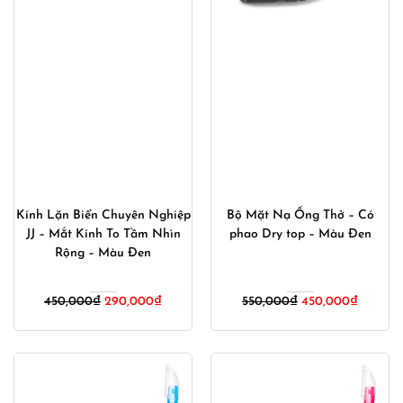
Kính Lặn Biển Chuyên Nghiệp
Bộ Mặt Nạ Ống Thở – Có
JJ – Mắt Kính To Tầm Nhìn
phao Dry top – Màu Đen
Rộng – Màu Đen
Giá
Giá
Giá
Giá
450,000
₫
290,000
₫
550,000
₫
450,000
₫
gốc
hiện
gốc
hiện
là:
tại
là:
tại
450,000₫.
là:
550,000₫.
là:
290,000₫.
450,000