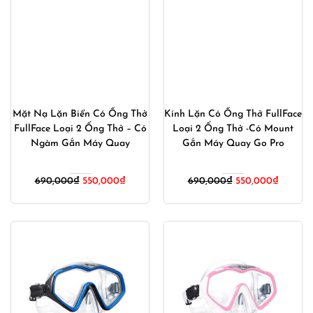
Mặt Nạ Lặn Biển Có Ống Thở
Kính Lặn Có Ống Thở FullFace
FullFace Loại 2 Ống Thở – Có
Loại 2 Ống Thở -Có Mount
Ngàm Gắn Máy Quay
Gắn Máy Quay Go Pro
Giá
Giá
Giá
Giá
690,000
₫
550,000
₫
690,000
₫
550,000
₫
gốc
hiện
gốc
hiện
là:
tại
là:
tại
690,000₫.
là:
690,000₫.
là:
550,000₫.
550,000