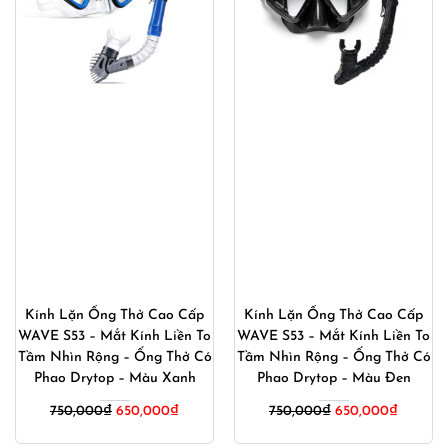
Kính Lặn Ống Thở Cao Cấp
Kính Lặn Ống Thở Cao Cấp
WAVE S53 – Mắt Kính Liền To
WAVE S53 – Mắt Kính Liền To
Tầm Nhìn Rộng – Ống Thở Có
Tầm Nhìn Rộng – Ống Thở Có
Phao Drytop – Màu Xanh
Phao Drytop – Màu Đen
Giá
Giá
Giá
Giá
750,000
₫
650,000
₫
750,000
₫
650,000
₫
gốc
hiện
gốc
hiện