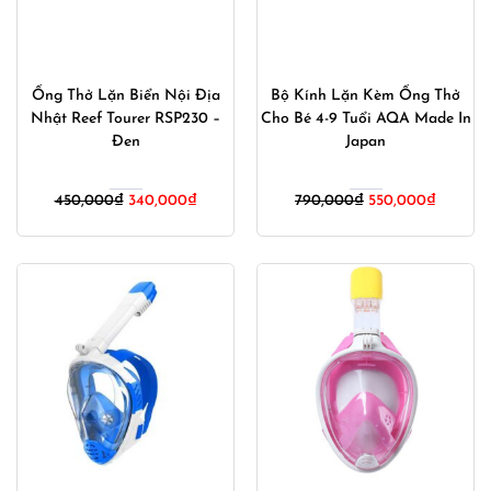
Ống Thở Lặn Biển Nội Địa
Bộ Kính Lặn Kèm Ống Thở
Nhật Reef Tourer RSP230 –
Cho Bé 4-9 Tuổi AQA Made In
Đen
Japan
Giá
Giá
Giá
Giá
450,000
₫
340,000
₫
790,000
₫
550,000
₫
gốc
hiện
gốc
hiện
là:
tại
là:
tại
450,000₫.
là:
790,000₫.
là:
340,000₫.
550,000