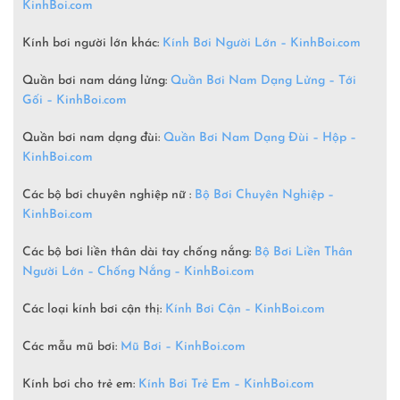
KinhBoi.com
Kính bơi người lớn khác:
Kính Bơi Người Lớn –
KinhBoi.com
Quần bơi nam dáng lửng:
Quần Bơi Nam Dạng Lửng – Tới
Gối – KinhBoi.com
Quần bơi nam dạng đùi:
Quần Bơi Nam Dạng Đùi – Hộp –
KinhBoi.com
Các bộ bơi chuyên nghiệp nữ :
Bộ Bơi Chuyên Nghiệp –
KinhBoi.com
Các bộ bơi liền thân dài tay chống nắng:
Bộ Bơi Liền Thân
Người Lớn – Chống Nắng – KinhBoi.com
Các loại kính bơi cận thị:
Kính Bơi Cận – KinhBoi.com
Các mẫu mũ bơi:
Mũ Bơi – KinhBoi.com
Kính bơi cho trẻ em:
Kính Bơi Trẻ Em – KinhBoi.com