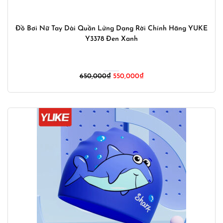
Đồ Bơi Nữ Tay Dài Quần Lửng Dạng Rời Chính Hãng YUKE
Y3378 Đen Xanh
Giá
Giá
650,000
₫
550,000
₫
gốc
hiện
là:
tại
650,000₫.
là:
550,000₫.