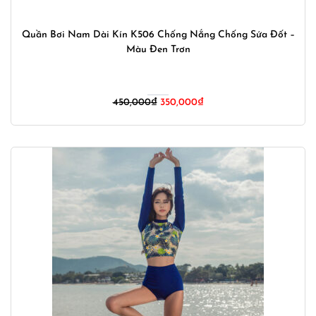
Quần Bơi Nam Dài Kín K506 Chống Nắng Chống Sứa Đốt –
Màu Đen Trơn
Giá
Giá
450,000
₫
350,000
₫
gốc
hiện
là:
tại
450,000₫.
là:
350,000₫.