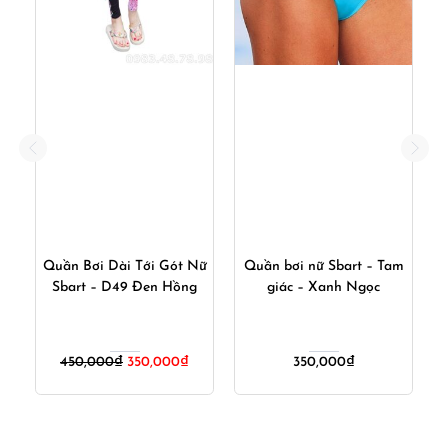
Nữ
Quần Bơi Dài Tới Gót Nữ
Quần bơi nữ Sbart – Tam
Sbart – D49 Đen Hồng
giác – Xanh Ngọc
iá
Giá
Giá
450,000
₫
350,000
₫
350,000
₫
iện
gốc
hiện
ại
là:
tại
:
450,000₫.
là:
50,000₫.
350,000₫.