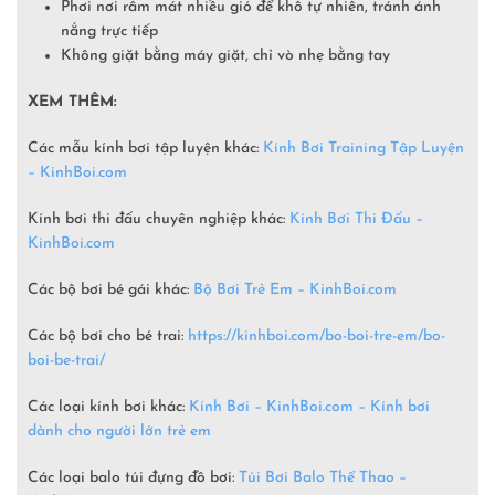
Phơi nơi râm mát nhiều gió để khô tự nhiên, tránh ánh
nắng trực tiếp
Không giặt bằng máy giặt, chỉ vò nhẹ bằng tay
XEM THÊM:
Các mẫu kính bơi tập luyện khác:
Kính Bơi Training Tập Luyện
– KinhBoi.com
Kính bơi thi đấu chuyên nghiệp khác:
Kính Bơi Thi Đấu –
KinhBoi.com
Các bộ bơi bé gái khác:
Bộ Bơi Trẻ Em –
KinhBoi.com
Các bộ bơi cho bé trai:
https://kinhboi.com/bo-boi-tre-em/bo-
boi-be-trai/
Các loại kính bơi khác:
Kính Bơi – KinhBoi.com – Kính bơi
dành cho người lớn trẻ em
Các loại balo túi đựng đồ bơi:
Túi Bơi Balo Thể Thao –