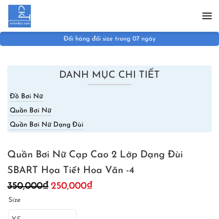
Skip to main content
Đổi hàng đổi size trong 07 ngày
DANH MỤC CHI TIẾT
Đồ Bơi Nữ
Quần Bơi Nữ
Quần Bơi Nữ Dạng Đùi
Quần Bơi Nữ Cạp Cao 2 Lớp Dạng Đùi
SBART Họa Tiết Hoa Văn -4
Giá
Giá
350,000
₫
250,000
₫
gốc
hiện
Size
là:
tại