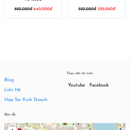
Giá
Giá
850,000
₫
640,000
₫
550,000
₫
350,000
₫
gốc
hiện
là:
tại
550,000₫.
là:
350,000
Theo dõi tôi trên
Blog
Youtube
Facebook
Liên Hệ
Hợp Tác Kinh Doanh
Bản đồ