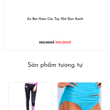
Áo Bơi Nam Cộc Tay 704 Đen Xanh
Giá
Giá
550,000
₫
290,000
₫
gốc
hiện
là:
tại
550,000₫.
là:
290,000₫.
Sản phẩm tương tự