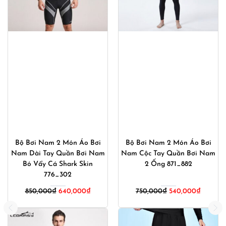
Bộ Bơi Nam 2 Món Áo Bơi
Bộ Bơi Nam 2 Món Áo Bơi
Nam Dài Tay Quần Bơi Nam
Nam Cộc Tay Quần Bơi Nam
Bó Vẩy Cá Shark Skin
2 Ống 871_882
776_302
Giá
Giá
850,000
₫
640,000
₫
750,000
₫
540,000
₫
gốc
hiện
là:
tại
750,000₫.
là: