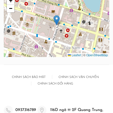
+
−
Leaflet
|
©
OpenStreetMap
CHÍNH SÁCH BẢO MẬT
CHÍNH SÁCH VẬN CHUYỂN
CHÍNH SÁCH ĐỔI HÀNG
0937316789
116D ngõ tt 2F Quang Trung,