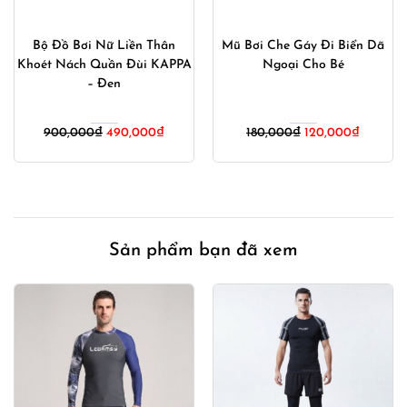
Bộ Đồ Bơi Nữ Liền Thân
Mũ Bơi Che Gáy Đi Biển Dã
Khoét Nách Quần Đùi KAPPA
Ngoại Cho Bé
– Đen
Giá
Giá
Giá
Giá
900,000
₫
490,000
₫
180,000
₫
120,000
₫
gốc
hiện
gốc
hiện
là:
tại
là:
tại
900,000₫.
là:
180,000₫.
là:
00₫.
490,000₫.
120,000
Sản phẩm bạn đã xem