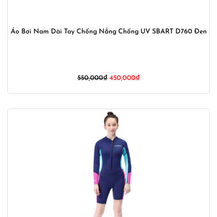
Áo Bơi Nam Dài Tay Chống Nắng Chống UV SBART D760 Đen
Giá
Giá
550,000
₫
450,000
₫
gốc
hiện
là:
tại
550,000₫.
là:
450,000₫.