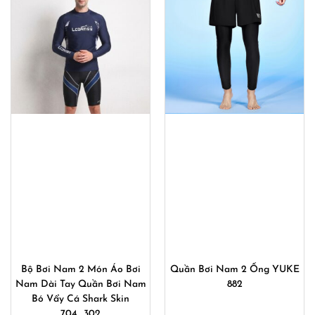
540,000
Bộ Bơi Nam 2 Món Áo Bơi
Quần Bơi Nam 2 Ống YUKE
Nam Dài Tay Quần Bơi Nam
882
Bó Vẩy Cá Shark Skin
704_302