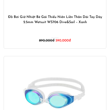
Đồ Bơi Giữ Nhiệt Bé Gái Thiếu Niên Liền Thân Dài Tay Dày
2.5mm Wetsuit WS706 Dive&Sail – Xanh
Giá
Giá
890,000
₫
590,000
₫
gốc
hiện
là:
tại
890,000₫.
là:
590,000₫.