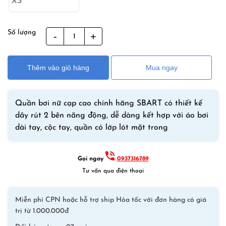
350,000₫.
là:
250,000₫.
Số lượng
Quần
Bơi
Nữ
Thêm vào giỏ hàng
Mua ngay
Cạp
Cao
2
Quần bơi nữ cạp cao chính hãng SBART có thiết kế
Lớp
dây rút 2 bên năng động, dễ dàng kết hợp với áo bơi
Dạng
dài tay, cộc tay, quần có lớp lót mặt trong
Đùi
SBART
Họa
Gọi ngay
0937316789
Tiết
Tư vấn qua điện thoại
Hoa
Văn
Miễn phí CPN hoặc hỗ trợ ship Hỏa tốc với đơn hàng có giá
-4
trị từ 1.000.000đ
số