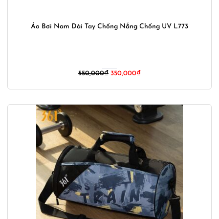
Áo Bơi Nam Dài Tay Chống Nắng Chống UV L773
Giá
Giá
550,000
₫
350,000
₫
gốc
hiện
là:
tại
550,000₫.
là:
350,000₫.