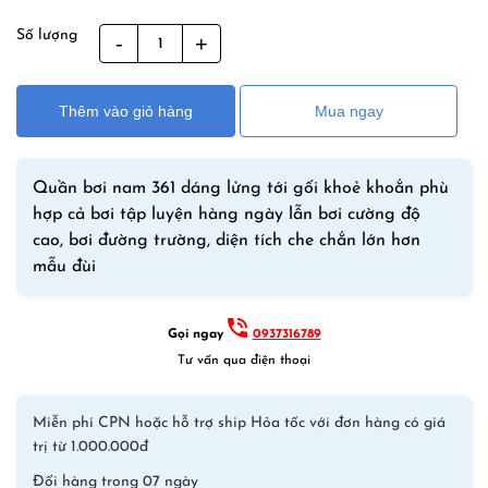
Số lượng
Quần
Bơi
Nam
Thêm vào giỏ hàng
Mua ngay
361
Dáng
Đùi
Quần bơi nam 361 dáng lửng tới gối khoẻ khoắn phù
4035
hợp cả bơi tập luyện hàng ngày lẫn bơi cường độ
Đen
cao, bơi đường trường, diện tích che chắn lớn hơn
Xanh
mẫu đùi
số
lượng
Gọi ngay
0937316789
Tư vấn qua điện thoại
Miễn phí CPN hoặc hỗ trợ ship Hỏa tốc với đơn hàng có giá
trị từ 1.000.000đ
Đổi hàng trong 07 ngày