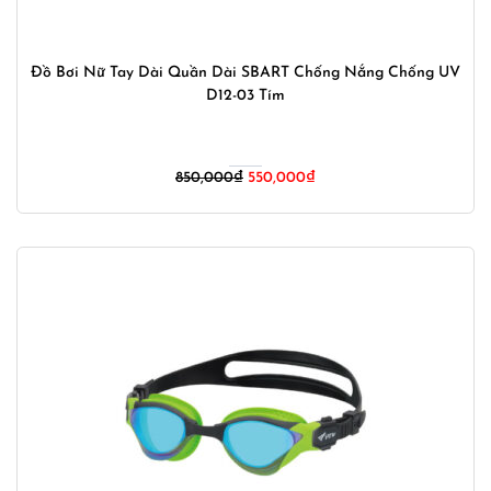
Đồ Bơi Nữ Tay Dài Quần Dài SBART Chống Nắng Chống UV
D12-03 Tím
Giá
Giá
850,000
₫
550,000
₫
gốc
hiện
là:
tại
850,000₫.
là:
550,000₫.