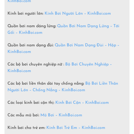
KinhBoi.com
Kính bơi người lớn:
Kính Bơi Người Lớn –
KinhBoi.com
Quần bơi nam dáng lửng:
Quần Bơi Nam Dạng Lửng – Tới
Gối – KinhBoi.com
Quần bơi nam dạng đùi:
Quần Bơi Nam Dạng Đùi – Hộp –
KinhBoi.com
Các bộ bơi chuyên nghiệp nữ :
Bộ Bơi Chuyên Nghiệp –
KinhBoi.com
Các bộ bơi liền thân dài tay chống nắng:
Bộ Bơi Liền Thân
Người Lớn – Chống Nắng – KinhBoi.com
Các loại kính bơi cận thị:
Kính Bơi Cận – KinhBoi.com
Các mẫu mũ bơi:
Mũ Bơi – KinhBoi.com
Kính bơi cho trẻ em:
Kính Bơi Trẻ Em – KinhBoi.com