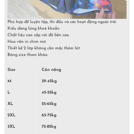
Phù hợp để luyện tập, thi đấu và các hoạt động ngoài trời
Kiểu dáng lửng khoẻ khoắn
Chất liệu cao cấp với độ bền cao
Hoa văn in chìm mờ
Thiết kế 2 lớp không cần mặc thêm lót
Bảng size tham khảo:
Size
Cân nặng
M
39-45kg
L
45-55kg
XL
55-65kg
2XL
65-75kg
3XL
75-85kg