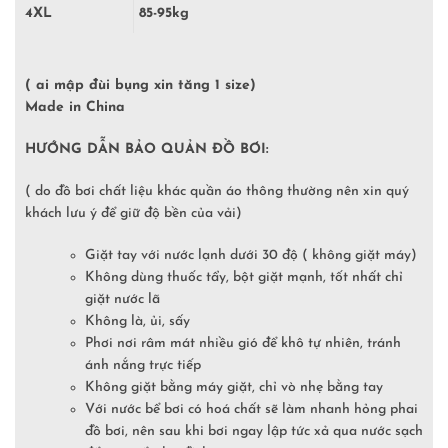
4XL
85-95kg
( ai mập đùi bụng xin tăng 1 size)
Made in China
HƯỚNG DẪN BẢO QUẢN ĐỒ BƠI:
( do đồ bơi chất liệu khác quần áo thông thường nên xin quý
khách lưu ý để giữ độ bền của vải)
Giặt tay với nước lạnh dưới 30 độ ( không giặt máy)
Không dùng thuốc tẩy, bột giặt mạnh, tốt nhất chỉ
giặt nước lã
Không là, ủi, sấy
Phơi nơi râm mát nhiều gió để khô tự nhiên, tránh
ánh nắng trực tiếp
Không giặt bằng máy giặt, chỉ vò nhẹ bằng tay
Với nước bể bơi có hoá chất sẽ làm nhanh hỏng phai
đồ bơi, nên sau khi bơi ngay lập tức xả qua nước sạch