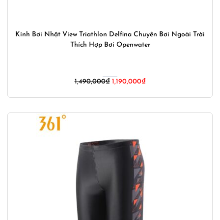
Kính Bơi Nhật View Triathlon Delfina Chuyên Bơi Ngoài Trời
Thích Hợp Bơi Openwater
Giá
Giá
1,490,000
₫
1,190,000
₫
gốc
hiện
là:
tại
1,490,000₫.
là:
1,190,000₫.