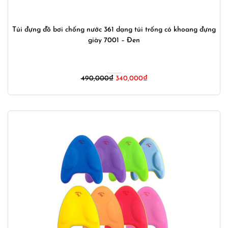
Túi đựng đồ bơi chống nước 361 dạng túi trống có khoang đựng
giày 7001 – Đen
Giá
Giá
490,000
₫
340,000
₫
gốc
hiện
là:
tại
490,000₫.
là:
340,000₫.