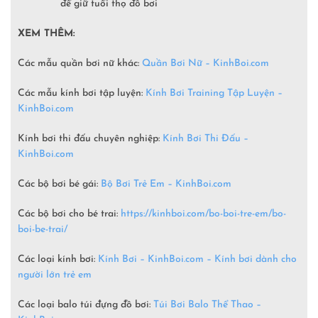
để giữ tuổi thọ đồ bơi
XEM THÊM:
Các mẫu quần bơi nữ khác:
Quần Bơi Nữ – KinhBoi.com
Các mẫu kính bơi tập luyện:
Kính Bơi Training Tập Luyện –
KinhBoi.com
Kính bơi thi đấu chuyên nghiệp:
Kính Bơi Thi Đấu –
KinhBoi.com
Các bộ bơi bé gái:
Bộ Bơi Trẻ Em –
KinhBoi.com
Các bộ bơi cho bé trai:
https://kinhboi.com/bo-boi-tre-em/bo-
boi-be-trai/
Các loại kính bơi:
Kính Bơi – KinhBoi.com – Kính bơi dành cho
người lớn trẻ em
Các loại balo túi đựng đồ bơi:
Túi Bơi Balo Thể Thao –