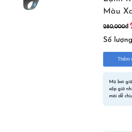
Màu X
280,000
₫
l
Số lượn
Thêm v
Mũ bơi giữ
xốp giữ nh
mái dễ chị