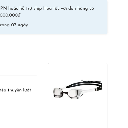
–
PN hoặc hỗ trợ ship Hỏa tốc với đơn hàng có
Màu
 1.000.000đ
Xanh
trong 07 ngày
Rằn
số
lượng
hèo thuyền lướt