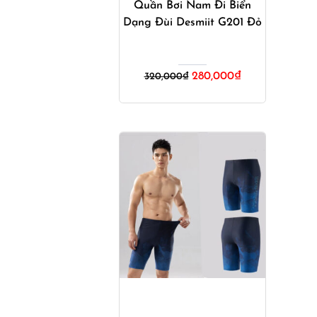
Quần Bơi Nam Đi Biển
Dạng Đùi Desmiit G201 Đỏ
Giá
Giá
280,000
₫
320,000
₫
gốc
hiện
là:
tại
320,000₫.
là:
280,000₫.