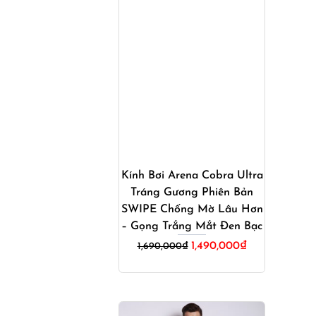
Mua ngay
Kính Bơi Arena Cobra Ultra
Tráng Gương Phiên Bản
SWIPE Chống Mờ Lâu Hơn
– Gọng Trắng Mắt Đen Bạc
Giá
Giá
1,490,000
₫
1,690,000
₫
gốc
hiện
là:
tại
1,690,000₫.
là:
1,490,000₫.