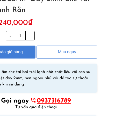
anh Rằn
Giá
Giá
240,000
₫
gốc
hiện
à:
tại
g
Mũ
280,000₫.
là:
Bơi
240,000₫.
Giữ
ào giỏ hàng
Mua ngay
Ấm
Che
Tai
Bơi
 ấm che tai bơi trời lạnh nhờ chất liệu vải cao su
Trời
iệt dày 2mm, bên ngoài phủ vải để tạo sự thoải
Lạnh
u khi sử dụng
RIDESHIP
Dày
Gọi ngay
0937316789
2mm
Tư vấn qua điện thoại
Che
Tai