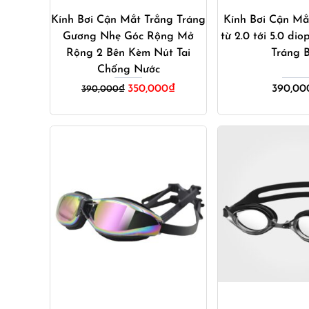
Kính Bơi Cận Mắt Trắng Tráng
Kính Bơi Cận Mắ
Gương Nhẹ Góc Rộng Mở
từ 2.0 tới 5.0 di
Rộng 2 Bên Kèm Nút Tai
Tráng 
Chống Nước
Giá
Giá
350,000
₫
390,00
390,000
₫
gốc
hiện
là:
tại
390,000₫.
là:
350,000₫.