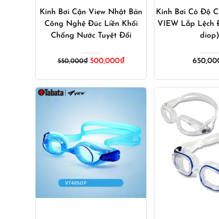
Kính Bơi Cận View Nhật Bản
Kính Bơi Có Độ 
Công Nghệ Đúc Liền Khối
VIEW Lắp Lệch Đ
Chống Nước Tuyệt Đối
diop
Giá
Giá
500,000
₫
650,00
550,000
₫
gốc
hiện
là:
tại
550,000₫.
là:
500,000₫.