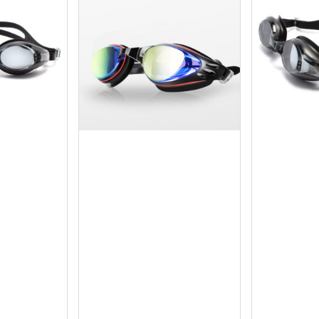
ay
Mua ngay
M