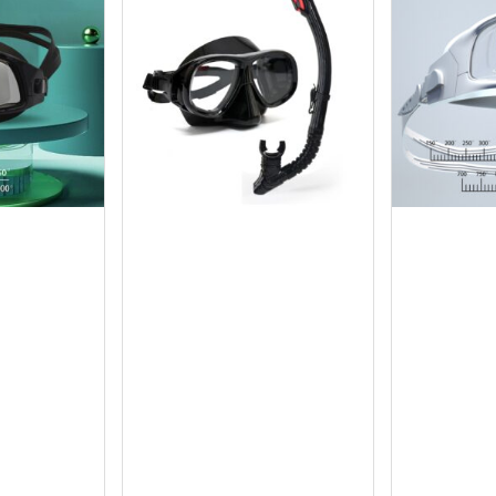
ay
Mua ngay
M