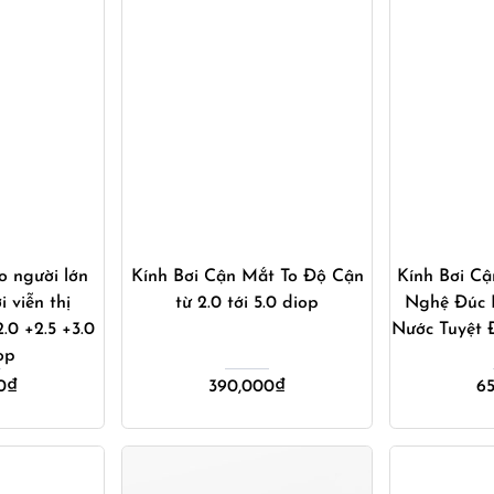
ay
Mua ngay
M
o người lớn
Kính Bơi Cận Mắt To Độ Cận
Kính Bơi C
i viễn thị
từ 2.0 tới 5.0 diop
Nghệ Đúc 
.0 +2.5 +3.0
Nước Tuyệt 
op
0
₫
390,000
₫
6