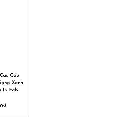
ay
 Cao Cấp
Gọng Xanh
In Italy
00
₫