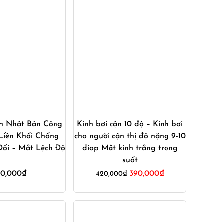
ua ngay
Mua ngay
ận Nhật Bản Công
Kính bơi cận 10 độ – Kính bơi
Liền Khối Chống
cho người cận thị độ nặng 9-10
Đối – Mắt Lệch Độ
diop Mắt kính trắng trong
suốt
Giá
Giá
50,000
₫
390,000
₫
420,000
₫
gốc
hiện
là:
tại
420,000₫.
là:
390,000₫.