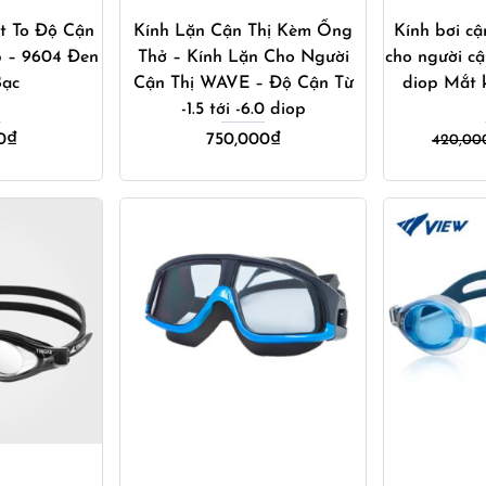
t To Độ Cận
Kính Lặn Cận Thị Kèm Ống
Kính bơi cậ
op – 9604 Đen
Thở – Kính Lặn Cho Người
cho người cậ
Bạc
Cận Thị WAVE – Độ Cận Từ
diop Mắt k
-1.5 tới -6.0 diop
0
₫
750,000
₫
420,00