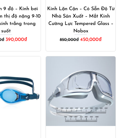
n 9 độ – Kính bơi
Kính Lặn Cận – Có Sẵn Độ Từ
n thị độ nặng 9-10
Nhà Sản Xuất – Mắt Kính
ính trắng trong
Cường Lực Tempered Glass –
suốt
Nobox
Giá
Giá
Giá
Giá
390,000
₫
450,000
₫
0
₫
850,000
₫
gốc
hiện
gốc
hiện
là:
tại
là:
tại
420,000₫.
là:
850,000₫.
là:
390,000₫.
450,000₫.