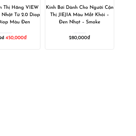
ận Thị Hãng VIEW
Kính Bơi Dành Cho Người Cận
 Nhật Từ 2.0 Diop
Thị JIEJIA Màu Mắt Khói –
 Diop Màu Đen
Đen Nhạt – Smoke
Giá
Giá
450,000
₫
280,000
₫
0
₫
gốc
hiện
là:
tại
490,000₫.
là:
450,000₫.