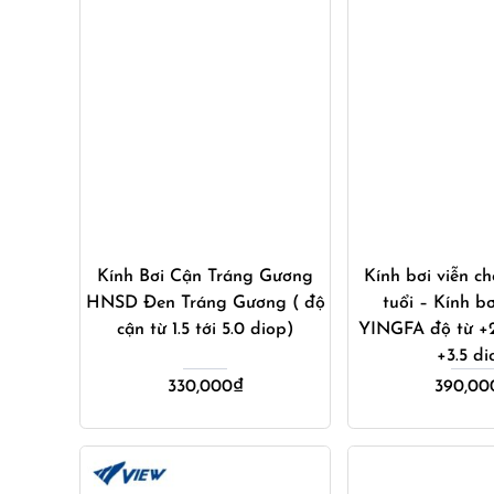
Mua ngay
Mua ng
Kính Bơi Cận Tráng Gương
Kính bơi viễn ch
HNSD Đen Tráng Gương ( độ
tuổi – Kính bơ
cận từ 1.5 tới 5.0 diop)
YINGFA độ từ +2
+3.5 di
330,000
₫
390,00