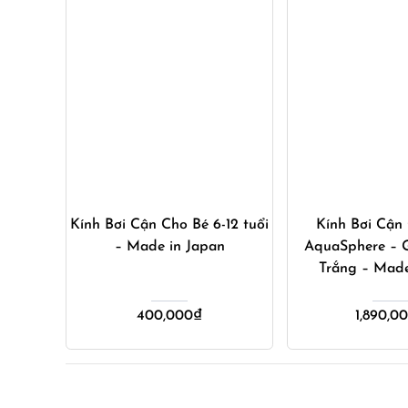
Mua ngay
Mua ng
Kính Bơi Cận Cho Bé 6-12 tuổi
Kính Bơi Cận
– Made in Japan
AquaSphere – 
Trắng – Made 
400,000
₫
1,890,0