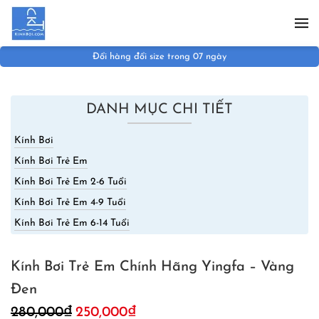
Skip to main content
Đổi hàng đổi size trong 07 ngày
DANH MỤC CHI TIẾT
Kính Bơi
Kính Bơi Trẻ Em
Kính Bơi Trẻ Em 2-6 Tuổi
Kính Bơi Trẻ Em 4-9 Tuổi
Kính Bơi Trẻ Em 6-14 Tuổi
Kính Bơi Trẻ Em Chính Hãng Yingfa – Vàng
Đen
Giá
Giá
280,000
₫
250,000
₫