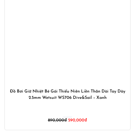
Đồ Bơi Giữ Nhiệt Bé Gái Thiếu Niên Liền Thân Dài Tay Dày
2.5mm Wetsuit WS706 Dive&Sail – Xanh
Giá
Giá
890,000
₫
590,000
₫
gốc
hiện
là:
tại