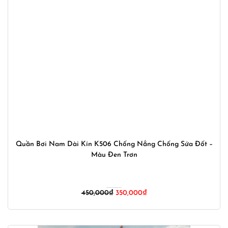
Quần Bơi Nam Dài Kín K506 Chống Nắng Chống Sứa Đốt –
Màu Đen Trơn
Giá
Giá
450,000
₫
350,000
₫
gốc
hiện
là:
tại
450,000₫.
là: