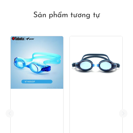
là:
tại
550,000₫.
là:
290,000₫.
Sản phẩm tương tự