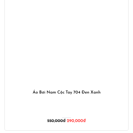
Áo Bơi Nam Cộc Tay 704 Đen Xanh
Giá
Giá
550,000
₫
290,000
₫
gốc
hiện