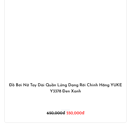
Đồ Bơi Nữ Tay Dài Quần Lửng Dạng Rời Chính Hãng YUKE
Y3378 Đen Xanh
Giá
Giá
650,000
₫
550,000
₫
gốc
hiện
là:
tại