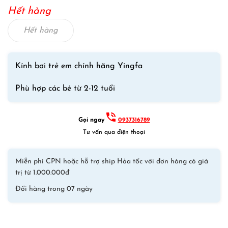
gốc
hiện
Hết hàng
là:
tại
280,000₫.
là:
Hết hàng
250,000₫.
Kính bơi trẻ em chính hãng Yingfa
Phù hợp các bé từ 2-12 tuổi
Gọi ngay
0937316789
Tư vấn qua điện thoại
Miễn phí CPN hoặc hỗ trợ ship Hỏa tốc với đơn hàng có giá
trị từ 1.000.000đ
Đổi hàng trong 07 ngày