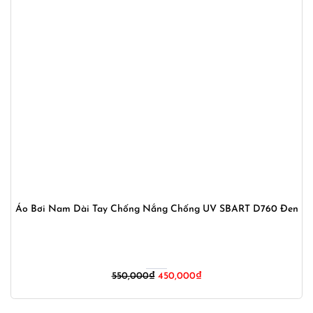
Áo Bơi Nam Dài Tay Chống Nắng Chống UV SBART D760 Đen
Giá
Giá
550,000
₫
450,000
₫
gốc
hiện
là:
tại