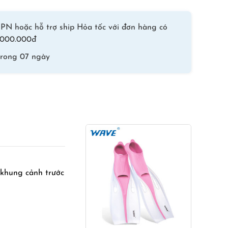
–
Đen
PN hoặc hỗ trợ ship Hỏa tốc với đơn hàng có
Tráng
 1.000.000đ
Tím
trong 07 ngày
số
lượng
 khung cảnh trước