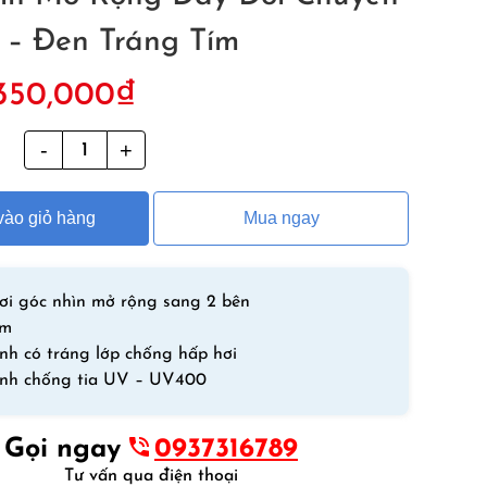
 – Đen Tráng Tím
iá
Giá
350,000
₫
ốc
hiện
à:
tại
g
Kính
50,000₫.
là:
Bơi
350,000₫.
Tráng
ào giỏ hàng
Mua ngay
Gương
Người
Lớn
Góc
ơi góc nhìn mở rộng sang 2 bên
Nhìn
êm
Mở
nh có tráng lớp chống hấp hơi
Rộng
ính chống tia UV – UV400
Dây
Đôi
Gọi ngay
0937316789
Chuyên
Tư vấn qua điện thoại
Nghiệp