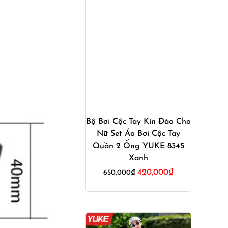
Mua ngay
Bộ Bơi Cộc Tay Kín Đáo Cho
Nữ Set Áo Bơi Cộc Tay
Quần 2 Ống YUKE 8345
Xanh
Giá
Giá
420,000
₫
650,000
₫
gốc
hiện
là:
tại
650,000₫.
là:
420,000₫.