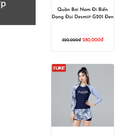
Quần Bơi Nam Đi Biển
Dạng Đùi Desmiit G201 Đen
Giá
Giá
280,000
₫
320,000
₫
gốc
hiện
là:
tại
320,000₫.
là:
280,000₫.