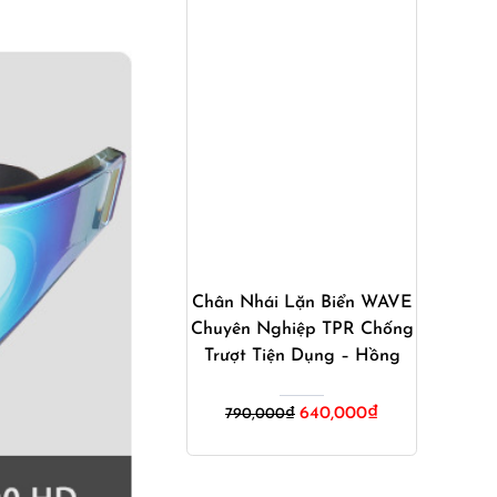
Mua ngay
Chân Nhái Lặn Biển WAVE
Chuyên Nghiệp TPR Chống
Trượt Tiện Dụng – Hồng
Giá
Giá
640,000
₫
790,000
₫
gốc
hiện
là:
tại
790,000₫.
là: