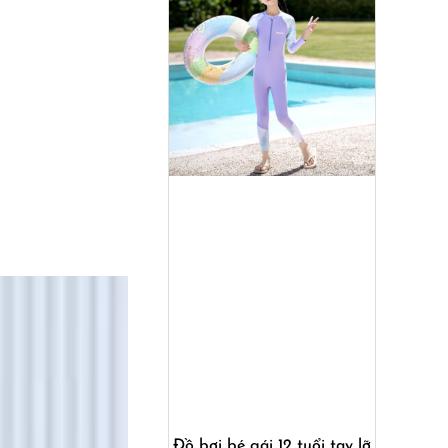
Mua ngay
Đồ bơi bé gái 12 tuổi tay lỡ