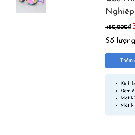
Nghiệp
G
450,000
₫
g
l
Số lượn
4
Thêm v
Kính b
Đệm 
Mắt kí
Mắt k