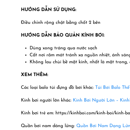
HƯỚNG DẪN SỬ DỤNG:
Điều chỉnh rộng chật bằng chốt 2 bên
HƯỚNG DẪN BẢO QUẢN KÍNH BƠI:
Dùng xong tráng qua nước sạch
Cất nơi râm mát tránh xa nguồn nhiệt, ánh sáng
Không lau chùi bề mặt kính, nhất là mặt trong,
XEM THÊM:
Các loại balo túi đựng đồ bơi khác:
Túi Bơi Balo Th
Kính bơi người lớn khác:
Kính Bơi Người Lớn –
Kinh
Kính bơi trẻ em: https://kinhboi.com/kinh-boi/kinh-bo
Quần bơi nam dáng lửng:
Quần Bơi Nam Dạng Lửng