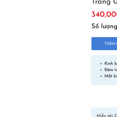
Tráng 
340,00
Số lượn
Thêm v
Kính b
Đệm to
Mắt k
Miễn phí C