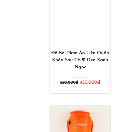
Mua ngay
Đồ Bơi Nam Áo Liền Quần
Khóa Sau CF-81 Đen Xanh
Ngọc
Giá
Giá
450,000
₫
550,000
₫
gốc
hiện
là:
tại
550,000₫.
là:
450,000₫.