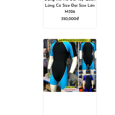
Lửng Có Size Đại Size Lớn
M326
350,000
₫