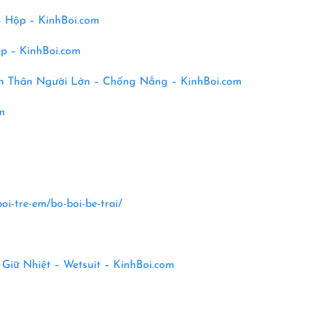
– Hộp –
KinhBoi.com
p – KinhBoi.com
ền Thân Người Lớn – Chống Nắng – KinhBoi.com
m
oi-tre-em/bo-boi-be-trai/
 Giữ Nhiệt – Wetsuit –
KinhBoi.com