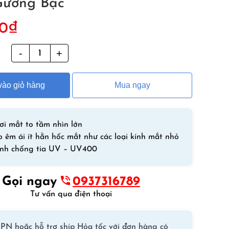
Gương Bạc
0
₫
g
Kính
Bơi
Người
ào giỏ hàng
Mua ngay
Lớn
Mắt
Rộng
HNSD
ơi mắt to tầm nhìn lớn
9612
 êm ái ít hằn hốc mắt như các loại kính mắt nhỏ
Gọng
ính chống tia UV – UV400
Đen
Bạc
Gọi ngay
0937316789
Mắt
Tư vấn qua điện thoại
Tráng
Gương
Bạc
PN hoặc hỗ trợ ship Hỏa tốc với đơn hàng có