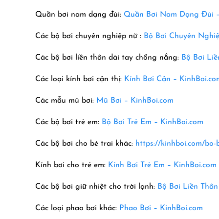
Quần bơi nam dạng đùi:
Quần Bơi Nam Dạng Đùi 
Các bộ bơi chuyên nghiệp nữ :
Bộ Bơi Chuyên Nghiệ
Các bộ bơi liền thân dài tay chống nắng:
Bộ Bơi Li
Các loại kính bơi cận thị:
Kính Bơi Cận – KinhBoi.co
Các mẫu mũ bơi:
Mũ Bơi – KinhBoi.com
Các bộ bơi trẻ em:
Bộ Bơi Trẻ Em –
KinhBoi.com
Các bộ bơi cho bé trai khác:
https://kinhboi.com/bo-b
Kính bơi cho trẻ em:
Kính Bơi Trẻ Em – KinhBoi.com
Các bộ bơi giữ nhiệt cho trời lạnh:
Bộ Bơi Liền Thân
Các loại phao bơi khác:
Phao Bơi – KinhBoi.com