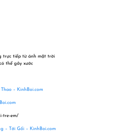
 trực tiếp từ ánh mặt trời
 có thể gây xước
ể Thao – KinhBoi.com
Boi.com
i-tre-em/
 – Tới Gối – KinhBoi.com