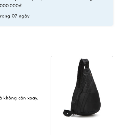
số
 1.000.000đ
lượng
trong 07 ngày
mà không cần xoay,