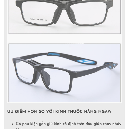
ƯU ĐIỂM HƠN SO VỚI KÍNH THUỐC HÀNG NGÀY:
Có phụ kiện gắn giữ kính cố định trên đầu giúp chạy nhảy