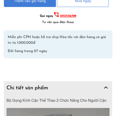
Thêm vào giỏ hàng
Mua ngay
chơi
thể
thao
Gọi ngay
0937316789
siêu
Tư vấn qua điện thoại
nhẹ
pickleball
Miễn phí CPN hoặc hỗ trợ ship Hỏa tốc với đơn hàng có giá
tennis
trị từ 1.000.000đ
cầu
Đổi hàng trong 07 ngày
lông
–
Hỗ
trợ
gắn
độ
Chi tiết sản phẩm
cận
loạn
Bộ Gọng Kính Cận Thể Thao 2 Chức Năng Cho Người Cận
viễn
đổi
màu