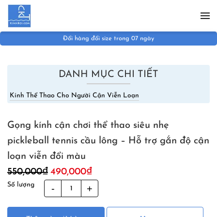
Skip to main content
Đổi hàng đổi size trong 07 ngày
DANH MỤC CHI TIẾT
Kính Thể Thao Cho Người Cận Viễn Loạn
Gọng kính cận chơi thể thao siêu nhẹ
pickleball tennis cầu lông – Hỗ trợ gắn độ cận
loạn viễn đổi màu
Giá
Giá
550,000
₫
490,000
₫
gốc
hiện
Số lượng
Gọng
là:
tại
kính
550,000₫.
là:
cận
490,000₫.