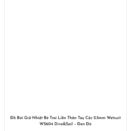
Đồ Bơi Giữ Nhiệt Bé Trai Liền Thân Tay Cộc 2.5mm Wetsuit
WS604 Dive&Sail – Đen Đỏ