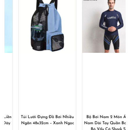
750,000₫.
là:
54
iều
Bộ Bơi Nam 2 Món Áo Bơi
Quần Bơi Nam 2 Ống YU
gọc
Nam Dài Tay Quần Bơi Nam
882
Bó Vẩy Cá Shark Skin