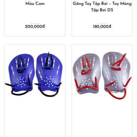
Màu Cam
Găng Tay Tập Bơi – Tay Màng
Tập Bơi DS
200,000
₫
180,000
₫