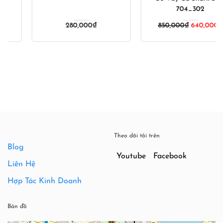
704_302
Giá
Gi
850,000
₫
640,000
₫
550,000
₫
350,000
₫
gốc
hiệ
là:
tại
550,000₫.
là:
35
Theo dõi tôi trên
Blog
Youtube
Facebook
Liên Hệ
Hợp Tác Kinh Doanh
Bản đồ