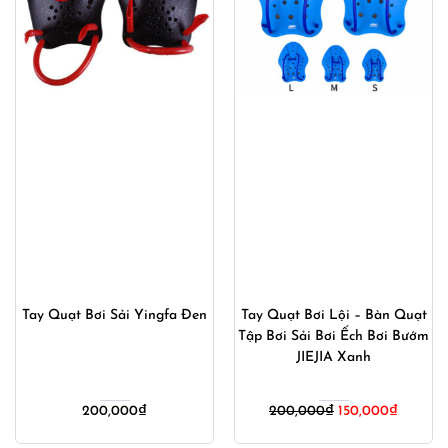
Tay Quạt Bơi Sải Yingfa Đen
Tay Quạt Bơi Lội – Bàn Quạt
Tập Bơi Sải Bơi Ếch Bơi Bướm
JIEJIA Xanh
Giá
Giá
200,000
₫
200,000
₫
150,000
₫
gốc
hiện