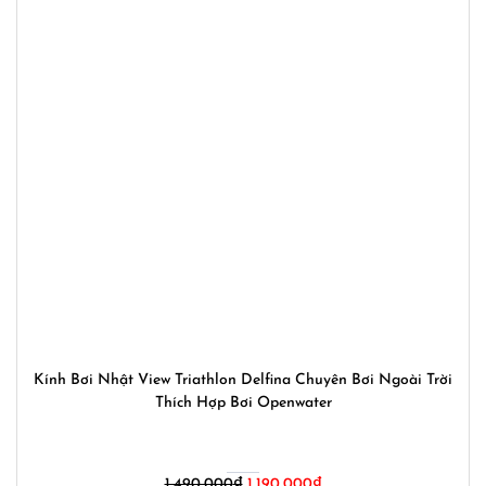
Kính Bơi Nhật View Triathlon Delfina Chuyên Bơi Ngoài Trời
Thích Hợp Bơi Openwater
Giá
Giá
1,490,000
₫
1,190,000
₫