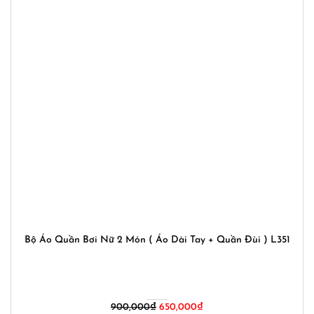
Bộ Áo Quần Bơi Nữ 2 Món ( Áo Dài Tay + Quần Đùi ) L351
Giá
Giá
900,000
₫
650,000
₫