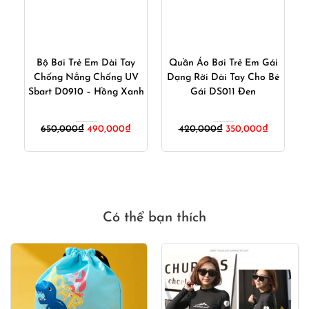
Áo
Bộ Bơi Trẻ Em Dài Tay
Quần Áo Bơi Trẻ Em Gái
B
ần
Chống Nắng Chống UV
Dạng Rời Dài Tay Cho Bé
Sbart D0910 – Hồng Xanh
Gái DS011 Đen
C
Giá
Giá
Giá
Giá
Giá
650,000
₫
490,000
₫
420,000
₫
350,000
₫
hiện
gốc
hiện
gốc
hiện
tại
là:
tại
là:
tại
.
à:
650,000₫.
là:
420,000₫.
là:
990,000₫.
490,000₫.
350,000₫
Có thể bạn thích