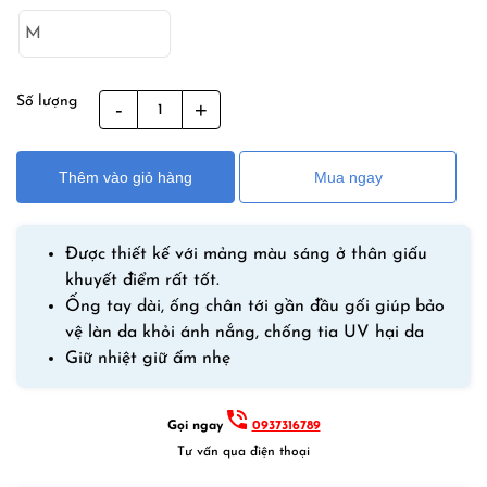
là:
tại
690,000₫.
là:
590,000₫.
Số lượng
Đồ
Bơi
Nữ
Thêm vào giỏ hàng
Mua ngay
Tay
Dài
Quần
Được thiết kế với mảng màu sáng ở thân giấu
Dài
khuyết điểm rất tốt.
Dạng
Ống tay dài, ống chân tới gần đầu gối giúp bảo
Rời
vệ làn da khỏi ánh nắng, chống tia UV hại da
Chính
Giữ nhiệt giữ ấm nhẹ
Hãng
YUKE
Y3378
Gọi ngay
0937316789
Đen
Tư vấn qua điện thoại
Xanh