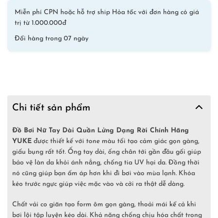
số
Miễn phí CPN hoặc hỗ trợ ship Hỏa tốc với đơn hàng có giá
lượng
trị từ 1.000.000đ
Đổi hàng trong 07 ngày
Chi tiết sản phẩm
Đồ Bơi Nữ Tay Dài Quần Lửng Dạng Rời Chính Hãng
YUKE
được thiết kế với tone màu tối tạo cảm giác gọn gàng,
giấu bụng rất tốt. Ống tay dài, ống chân tới gần đầu gối giúp
bảo vệ làn da khỏi ánh nắng, chống tia UV hại da. Đồng thời
nó cũng giúp bạn ấm áp hơn khi đi bơi vào mùa lạnh. Khóa
kéo trước ngực giúp việc mặc vào và cởi ra thật dễ dàng.
Chất vải co giãn tạo form ôm gọn gàng, thoải mái kể cả khi
bơi lội tập luyện kéo dài. Khả năng chống chịu hóa chất trong