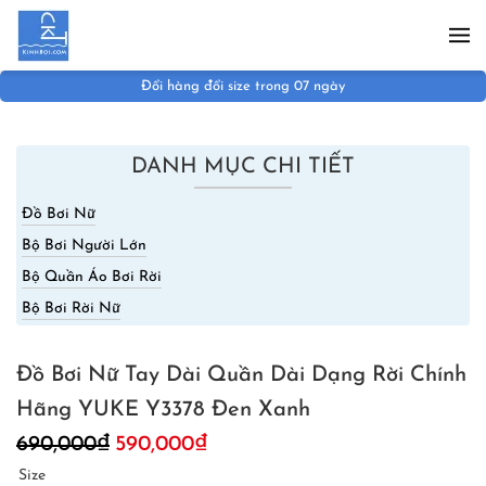
Skip to main content
Đổi hàng đổi size trong 07 ngày
DANH MỤC CHI TIẾT
Đồ Bơi Nữ
Bộ Bơi Người Lớn
Bộ Quần Áo Bơi Rời
Bộ Bơi Rời Nữ
Đồ Bơi Nữ Tay Dài Quần Dài Dạng Rời Chính
Hãng YUKE Y3378 Đen Xanh
Giá
Giá
690,000
₫
590,000
₫
gốc
hiện
Size