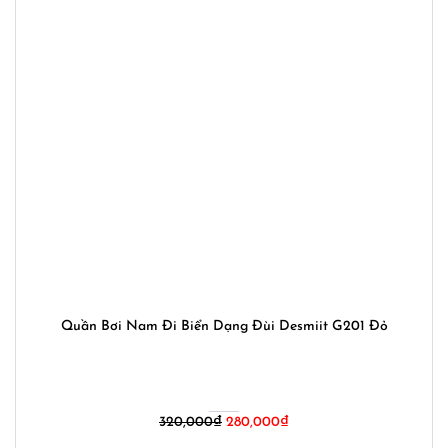
Quần Bơi Nam Đi Biển Dạng Đùi Desmiit G201 Đỏ
Giá
Giá
320,000
₫
280,000
₫
gốc
hiện