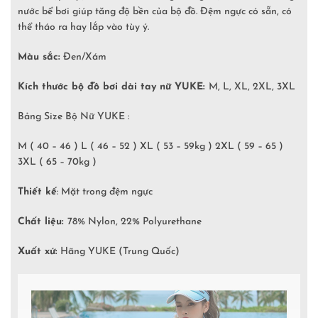
nước bể bơi giúp tăng độ bền của bộ đồ. Đệm ngực có sẵn, có
thể tháo ra hay lắp vào tùy ý.
Màu sắc:
Đen/Xám
Kích thước bộ đồ bơi dài tay nữ YUKE:
M, L, XL, 2XL, 3XL
Bảng Size Bộ Nữ YUKE :
M ( 40 – 46 ) L ( 46 – 52 ) XL ( 53 – 59kg ) 2XL ( 59 – 65 )
3XL ( 65 – 70kg )
Thiết kế
: Mặt trong đệm ngực
Chất liệu:
78% Nylon, 22% Polyurethane
Xuất xứ:
Hãng YUKE (Trung Quốc)