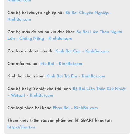
KinhBoi.com
Các bộ bơi chuyên nghiệp nữ :
Bộ Bơi Chuyên Nghiệp –
KinhBoi.com
Các bộ mẫu đồ bơi nữ kín đáo khác:
Bộ Bơi Liền Thân Người
Lớn – Chống Nắng – KinhBoi.com
Các loại kính bơi cận thị:
Kính Bơi Cận – KinhBoi.com
Các mẫu mũ bơi:
Mũ Bơi – KinhBoi.com
Kính bơi cho trẻ em:
Kính Bơi Trẻ Em – KinhBoi.com
Các bộ bơi giữ nhiệt cho trời lạnh:
Bộ Bơi Liền Thân Giữ Nhiệt
– Wetsuit –
KinhBoi.com
Các loại phao bơi khác:
Phao Bơi – KinhBoi.com
Tham khảo thêm các sản phẩm bơi lội SBART khác tại :
https://sbart.vn