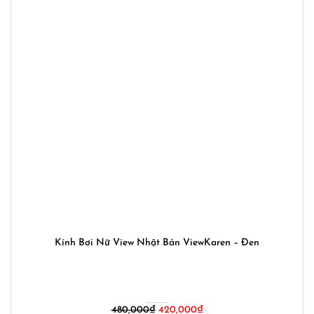
Kính Bơi Nữ View Nhật Bản ViewKaren – Đen
Giá
Giá
480,000
₫
420,000
₫