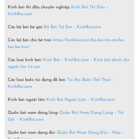
Kính bơi thi đấu chuyên nghiệp:
Kính Bơi Thi Đấu –
KinhBoi.com
Các bộ bơi bé gái:
Bộ Bơi Trẻ Em –
KinhBoi.com
Các bộ bơi cho bé trai:
https://kinhboi.com/bo-boi-tre-em/bo-
boi-be-trai/
Các loại kính bơi:
Kính Bơi – KinhBoi.com – Kính bơi dành cho
người lớn trẻ em
Các loại balo túi đựng đồ bơi:
Túi Bơi Balo Thể Thao –
KinhBoi.com
Kính bơi người lớn:
Kính Bơi Người Lớn –
KinhBoi.com
Quần bơi nam dáng lửng:
Quần Bơi Nam Dạng Lửng – Tới
Gối – KinhBoi.com
Quần bơi nam dạng đùi:
Quần Bơi Nam Dạng Đùi – Hộp –