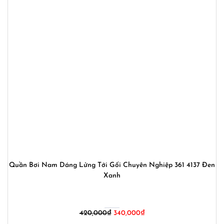
Quần Bơi Nam Dáng Lửng Tới Gối Chuyên Nghiệp 361 4137 Đen
Xanh
Giá
Giá
420,000
₫
340,000
₫
gốc
hiện