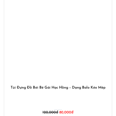
Túi Đựng Đồ Bơi Bé Gái Hạc Hồng – Dạng Balo Kéo Mép
Giá
Giá
120,000
₫
80,000
₫