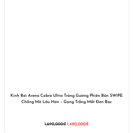
Kính Bơi Arena Cobra Ultra Tráng Gương Phiên Bản SWIPE
Chống Mờ Lâu Hơn – Gọng Trắng Mắt Đen Bạc
Giá
Giá
1,690,000
₫
1,490,000
₫
gốc
hiện