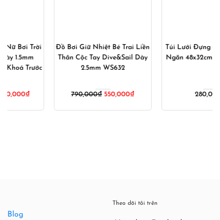
Đồ Bơi Giữ Nhiệt Bé Trai Liền
Túi Lưới Đựng Đồ Bơi Nhiều
Thân Cộc Tay Dive&Sail Dày
Ngăn 48x32cm – Xanh Ngọc
2.5mm WS632
Giá
Giá
790,000
₫
550,000
₫
280,000
₫
gốc
hiện
là:
tại
790,000₫.
là:
000₫.
550,000₫.
Theo dõi tôi trên
Blog