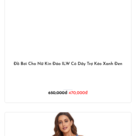
Đồ Bơi Cho Nữ Kín Đáo ILW Có Dây Trợ Kéo Xanh Đen
Giá
Giá
650,000
₫
470,000
₫
gốc
hiện
là:
tại
650,000₫.
là:
470,000₫.