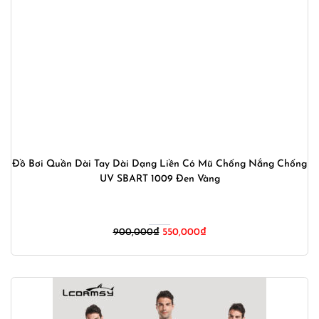
Đồ Bơi Quần Dài Tay Dài Dạng Liền Có Mũ Chống Nắng Chống
UV SBART 1009 Đen Vàng
Giá
Giá
900,000
₫
550,000
₫
gốc
hiện
là:
tại
900,000₫.
là:
550,000₫.