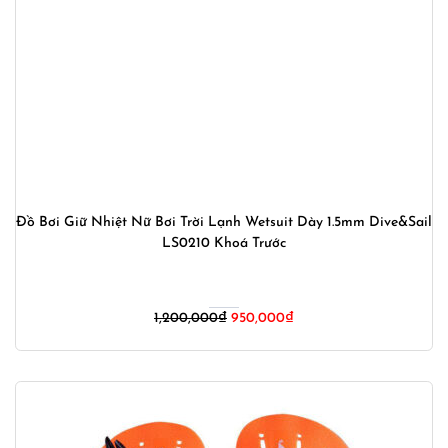
Đồ Bơi Giữ Nhiệt Nữ Bơi Trời Lạnh Wetsuit Dày 1.5mm Dive&Sail
LS0210 Khoá Trước
Giá
Giá
1,200,000
₫
950,000
₫
gốc
hiện
là:
tại
1,200,000₫.
là:
950,000₫.