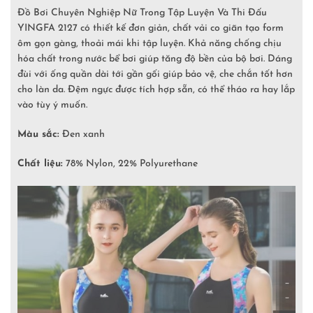
Đồ Bơi Chuyên Nghiệp Nữ Trong Tập Luyện Và Thi Đấu
YINGFA 2127 có thiết kế đơn giản, chất vải co giãn tạo form
ôm gọn gàng, thoải mái khi tập luyện. Khả năng chống chịu
hóa chất trong nước bể bơi giúp tăng độ bền của bộ bơi. Dáng
đùi với ống quần dài tới gần gối giúp bảo vệ, che chắn tốt hơn
cho làn da. Đệm ngực được tích hợp sẵn, có thể tháo ra hay lắp
vào tùy ý muốn.
Màu sắc:
Đen xanh
Chất liệu:
78% Nylon, 22% Polyurethane