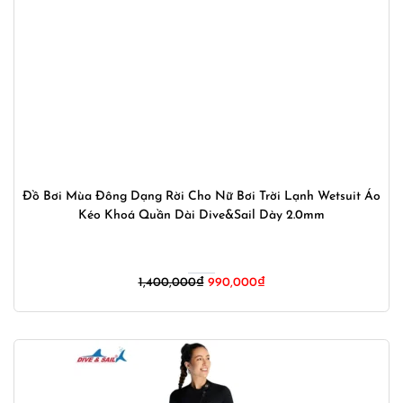
Đồ Bơi Mùa Đông Dạng Rời Cho Nữ Bơi Trời Lạnh Wetsuit Áo
Kéo Khoá Quần Dài Dive&Sail Dày 2.0mm
Giá
Giá
1,400,000
₫
990,000
₫
gốc
hiện
là:
tại
1,400,000₫.
là:
990,000₫.