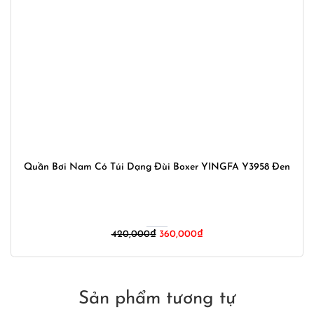
Quần Bơi Nam Có Túi Dạng Đùi Boxer YINGFA Y3958 Đen
Giá
Giá
420,000
₫
360,000
₫
gốc
hiện
là:
tại
420,000₫.
là:
360,000₫.
Sản phẩm tương tự