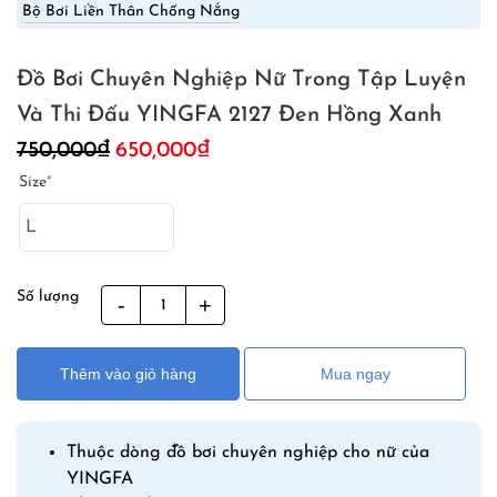
Bộ Bơi Liền Thân Chống Nắng
Đồ Bơi Chuyên Nghiệp Nữ Trong Tập Luyện
Và Thi Đấu YINGFA 2127 Đen Hồng Xanh
Giá
Giá
750,000
₫
650,000
₫
gốc
hiện
Size
*
là:
tại
750,000₫.
là:
650,000₫.
Số lượng
Đồ
Bơi
Chuyên
Thêm vào giỏ hàng
Mua ngay
Nghiệp
Nữ
Trong
Thuộc dòng đồ bơi chuyên nghiệp cho nữ của
Tập
YINGFA
Luyện