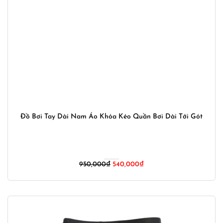
Đồ Bơi Tay Dài Nam Áo Khóa Kéo Quần Bơi Dài Tới Gót
Giá
Giá
950,000
₫
540,000
₫
gốc
hiện
là:
tại
950,000₫.
là:
540,000₫.