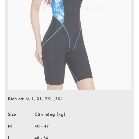
Kích cỡ:
M, L, XL, 2XL ,3XL
Size
Cân nặng (kg)
M
40 - 47
L
48 - 54