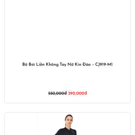
Bộ Bơi Liền Không Tay Nữ Kín Đáo – CJ919-M1
Giá
Giá
550,000
₫
390,000
₫
gốc
hiện
là:
tại
550,000₫.
là:
390,000₫.