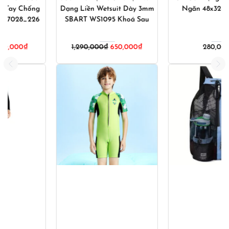
Dạng Liền Wetsuit Dày 3mm
Ngăn 48x32cm – Hồng
SBART WS1095 Khoá Sau
1,290,000
₫
650,000
₫
280,000
₫