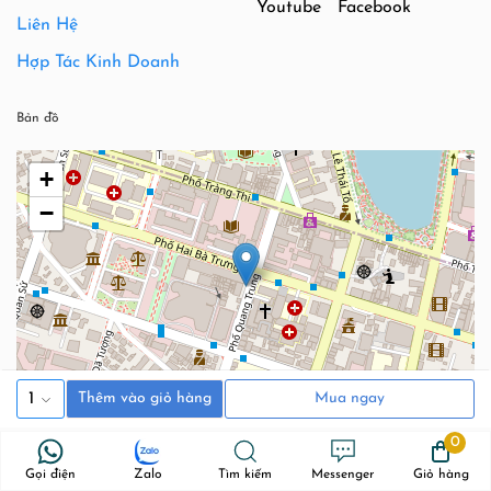
Youtube
Facebook
Liên Hệ
Hợp Tác Kinh Doanh
Bản đồ
+
−
1
Thêm vào giỏ hàng
Mua ngay
Leaflet
|
©
OpenStreetMap
0
Gọi điện
Zalo
Tìm kiếm
Messenger
Giỏ hàng