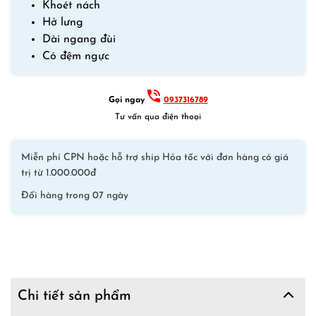
Khoét nách
Và
Hở lưng
Thi
Dài ngang đùi
Đấu
Có đệm ngực
YINGFA
2127
Đen
Gọi ngay
0937316789
Hồng
Tư vấn qua điện thoại
Xanh
số
Miễn phí CPN hoặc hỗ trợ ship Hỏa tốc với đơn hàng có giá
lượng
trị từ 1.000.000đ
Đổi hàng trong 07 ngày
Chi tiết sản phẩm