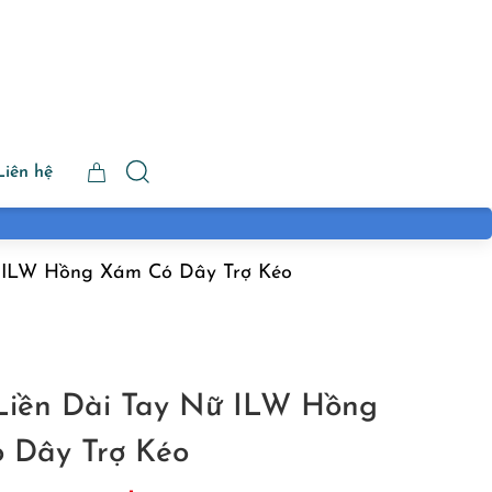
Liên hệ
ữ ILW Hồng Xám Có Dây Trợ Kéo
 Liền Dài Tay Nữ ILW Hồng
 Dây Trợ Kéo
iá
Giá