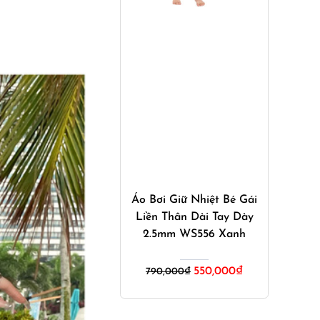
Mua ngay
Áo Bơi Giữ Nhiệt Bé Gái
Liền Thân Dài Tay Dày
2.5mm WS556 Xanh
Giá
Giá
550,000
₫
790,000
₫
gốc
hiện
là:
tại
790,000₫.
là: