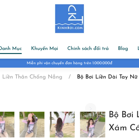
Danh Mục
Khuyến Mại
Chính sách đổi trả
Blog
Miễn phí vận chuyển đơn hàng trên 1.000.000đ
i Liền Thân Chống Nắng
Bộ Bơi Liền Dài Tay N
Bộ Bơi
Xám Có
G