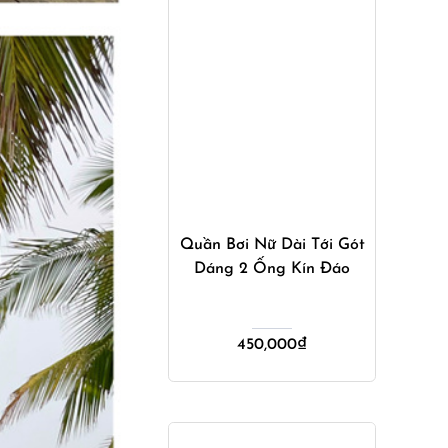
Mua ngay
Quần Bơi Nữ Dài Tới Gót
Dáng 2 Ống Kín Đáo
450,000
₫