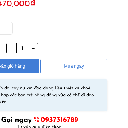
470,000
₫
ốc
hiện
à:
tại
50,000₫.
là:
470,000₫.
g
Bộ
Bơi
Liền
ào giỏ hàng
Mua ngay
Dài
Tay
Nữ
ILW
n dài tay nữ kín đáo dạng liền thiết kế khoẻ
Hồng
hợp các bạn trẻ năng động vừa có thể đi dạo
Xám
biển
Có
Dây
Gọi ngay
0937316789
Trợ
Tư vấn qua điện thoại