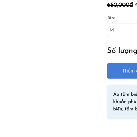
650,000
₫
g
l
Size
6
Số lượn
Thêm v
Áo tắm biể
khoắn phù 
biển, tắm 