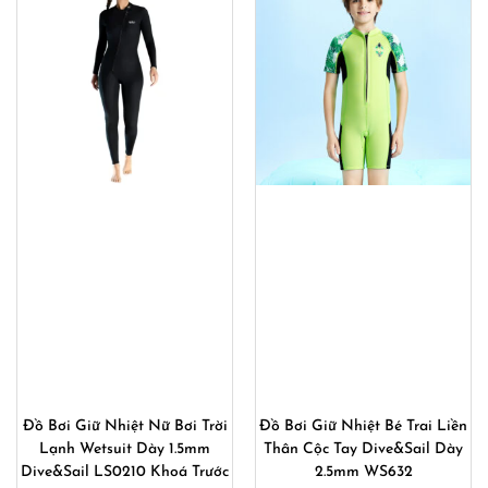
Đồ Bơi Giữ Nhiệt Nữ Bơi Trời
Đồ Bơi Giữ Nhiệt Bé Trai Liền
Lạnh Wetsuit Dày 1.5mm
Thân Cộc Tay Dive&Sail Dày
Dive&Sail LS0210 Khoá Trước
2.5mm WS632