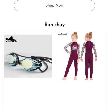
490,000₫.
là:
Shop Now
330,000
Bán chạy