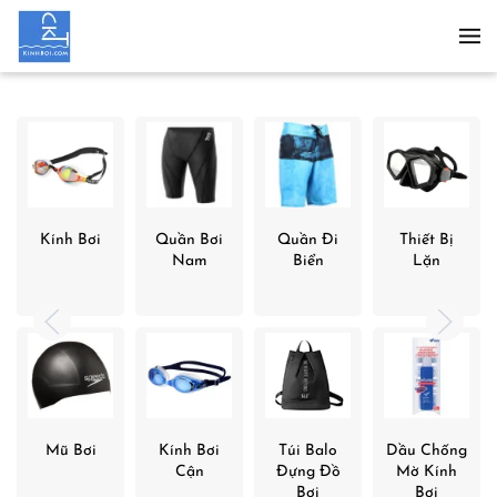
Skip to main content
Kính Bơi
Quần Bơi
Quần Đi
Thiết Bị
Nam
Biển
Lặn
Mũ Bơi
Kính Bơi
Túi Balo
Dầu Chống
Cận
Đựng Đồ
Mờ Kính
Bơi
Bơi