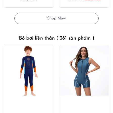
gốc
hiện
là:
tại
280,000₫.
là:
Shop Now
220,00
Bộ bơi liền thân
( 381 sản phẩm )