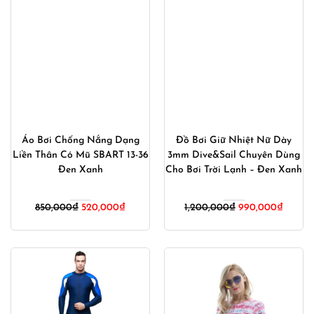
Áo Bơi Chống Nắng Dạng
Đồ Bơi Giữ Nhiệt Nữ Dày
Liền Thân Có Mũ SBART 13-36
3mm Dive&Sail Chuyên Dùng
Đen Xanh
Cho Bơi Trời Lạnh – Đen Xanh
Giá
Giá
Giá
Giá
850,000
₫
520,000
₫
1,200,000
₫
990,000
₫
gốc
hiện
gốc
hiện
là:
tại
là:
tại
850,000₫.
là:
1,200,000₫.
là:
520,000₫.
990,00