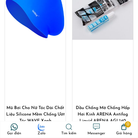
Mũ Bơi Cho Nữ Tóc Dài Chất
Dầu Chống Mờ Chống Hấp
Liệu Silicone Mềm Chống Ướt
Hơi Kính ARENA Antifog
Tóc WAVE Xanh
Liquid ARENA AGL140
0
Gọi điện
Zalo
Tìm kiếm
Messenger
Giỏ hàng
Giá
Giá
180,000
₫
150,000
₫
210,000
₫