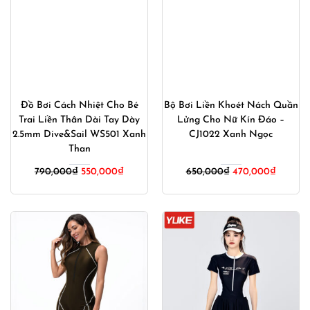
Đồ Bơi Cách Nhiệt Cho Bé
Bộ Bơi Liền Khoét Nách Quần
Trai Liền Thân Dài Tay Dày
Lửng Cho Nữ Kín Đáo –
2.5mm Dive&Sail WS501 Xanh
CJ1022 Xanh Ngọc
Than
Giá
Giá
Giá
Giá
790,000
₫
550,000
₫
650,000
₫
470,000
₫
gốc
hiện
gốc
hiện
là:
tại
là:
tại
790,000₫.
là:
650,000₫.
là:
550,000₫.
470,000