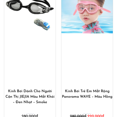
Kính Bơi Dành Cho Người
Kính Bơi Trẻ Em Mắt Rộng
Cận Thị JIEJIA Màu Mắt Khói
Panorama WAVE – Màu Hồng
– Đen Nhạt – Smoke
Giá
Giá
280,000
₫
280,000
₫
220,000
₫