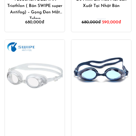
Triathlon ( Bản SWIPE super
Xuất Tại Nhật Bản
Antifog) – Gọng Đen Mắt
Trắng
Giá
Giá
680,000
₫
680,000
₫
590,000
₫
gốc
hiện
là:
tại
680,000₫.
là:
590,00