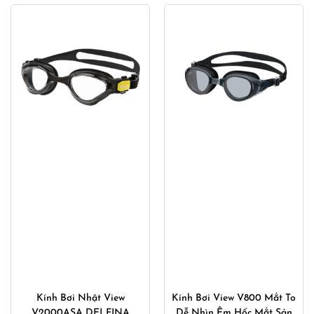
420,000₫.
là:
310,000
Kính Bơi Nhật View
Kính Bơi View V800 Mắt To
V2000ASA DELFINA
Dễ Nhìn Êm Hốc Mắt Sản