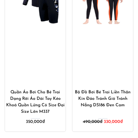
Quần Áo Bơi Cho Bé Trai
Bộ Đồ Bơi Bé Trai Liền Thân
Dạng Rời Áo Dài Tay Kéo
Kín Đáo Tránh Gió Tránh
Khoá Quần Lửng Có Size Đại
Nắng DS186 Đen Cam
Size Lớn M337
Giá
Giá
350,000
₫
490,000
₫
330,000
₫
gốc
hiện
là:
tại