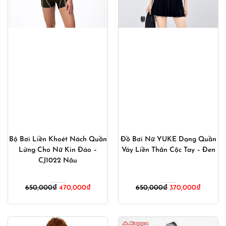
Bộ Bơi Liền Khoét Nách Quần
Đồ Bơi Nữ YUKE Dạng Quần
Lửng Cho Nữ Kín Đáo –
Váy Liền Thân Cộc Tay – Đen
CJ1022 Nâu
Giá
Giá
Giá
Giá
650,000
₫
470,000
₫
650,000
₫
370,000
₫
gốc
hiện
gốc
hiện
là:
tại
là:
tại
650,000₫.
là:
650,000₫.
là: