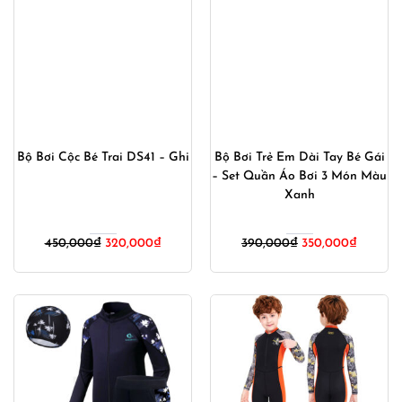
Bộ Bơi Cộc Bé Trai DS41 – Ghi
Bộ Bơi Trẻ Em Dài Tay Bé Gái
– Set Quần Áo Bơi 3 Món Màu
Xanh
Giá
Giá
Giá
Giá
450,000
₫
320,000
₫
390,000
₫
350,000
₫
gốc
hiện
gốc
hiện
là:
tại
là:
tại
450,000₫.
là:
390,000₫.
là:
320,000₫.
350,000