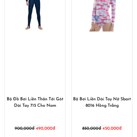
Bộ Đồ Bơi Liền Thân Tới Gót
Bộ Bơi Liền Dài Tay Nữ Sbart
Dài Tay 715 Cho Nam
8016 Hồng Trắng
Giá
Giá
Giá
Giá
900,000
₫
490,000
₫
850,000
₫
450,000
₫
gốc
hiện
gốc
hiện