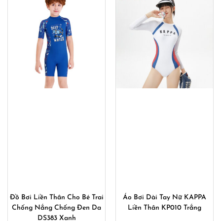
470,000₫.
370,000
Đồ Bơi Liền Thân Cho Bé Trai
Áo Bơi Dài Tay Nữ KAPPA
Chống Nắng Chống Đen Da
Liền Thân KP010 Trắng
DS383 Xanh