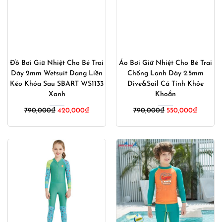
Đồ Bơi Giữ Nhiệt Cho Bé Trai
Áo Bơi Giữ Nhiệt Cho Bé Trai
Dày 2mm Wetsuit Dạng Liền
Chống Lạnh Dày 2.5mm
Kéo Khóa Sau SBART WS1133
Dive&Sail Cá Tính Khỏe
Xanh
Khoắn
Giá
Giá
Giá
Giá
790,000
₫
420,000
₫
790,000
₫
550,000
₫
gốc
hiện
gốc
hiện
là:
tại
là:
tại
790,000₫.
là:
790,000₫.
là:
420,000₫.
550,000