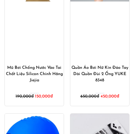
Mũ Bơi Chống Nước Vào Tai
Quần Áo Bơi Nữ Kín Đáo Tay
Chất Liệu Silicon Chính Hãng
Dài Quần Đùi 2 Ống YUKE
Jiejia
8348
Giá
Giá
Giá
Giá
190,000
₫
150,000
₫
650,000
₫
450,000
₫
gốc
hiện
gốc
hiện
là:
tại
là:
tại
190,000₫.
là:
650,000₫.
là:
150,000₫.
450,000