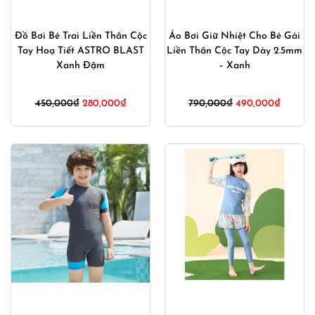
Đồ Bơi Bé Trai Liền Thân Cộc
Áo Bơi Giữ Nhiệt Cho Bé Gái
Tay Hoạ Tiết ASTRO BLAST
Liền Thân Cộc Tay Dày 2.5mm
Xanh Đậm
– Xanh
Giá
Giá
Giá
Giá
450,000
₫
280,000
₫
790,000
₫
490,000
₫
gốc
hiện
gốc
hiện
là:
tại
là:
tại
450,000₫.
là:
790,000₫.
là:
280,000₫.
490,00