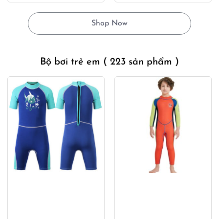
là:
tại
là:
tại
900,000₫.
là:
850,000₫.
là:
Shop Now
490,000₫.
450,000
Bộ bơi trẻ em
( 223 sản phẩm )