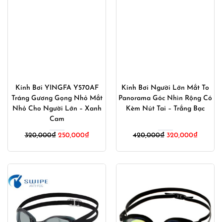
Kính Bơi YINGFA Y570AF
Kính Bơi Người Lớn Mắt To
Tráng Gương Gọng Nhỏ Mắt
Panorama Góc Nhìn Rộng Có
Nhỏ Cho Người Lớn – Xanh
Kèm Nút Tai – Trắng Bạc
Cam
Giá
Giá
Giá
Giá
320,000
₫
250,000
₫
420,000
₫
320,000
₫
gốc
hiện
gốc
hiện
là:
tại
là:
tại
320,000₫.
là:
420,000₫.
là:
250,000₫.
320,00