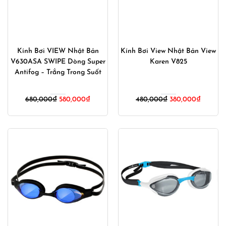
Kính Bơi VIEW Nhật Bản
Kính Bơi View Nhật Bản View
V630ASA SWIPE Dòng Super
Karen V825
Antifog – Trắng Trong Suốt
Giá
Giá
Giá
Giá
680,000
₫
580,000
₫
480,000
₫
380,000
₫
gốc
hiện
gốc
hiện
là:
tại
là:
tại
680,000₫.
là:
480,000₫.
là:
580,000₫.
380,000