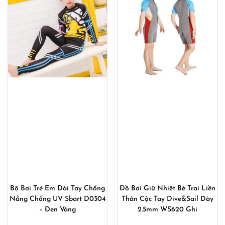
Bộ Bơi Trẻ Em Dài Tay Chống
Đồ Bơi Giữ Nhiệt Bé Trai Liền
Nắng Chống UV Sbart D0304
Thân Cộc Tay Dive&Sail Dày
– Đen Vàng
2.5mm WS620 Ghi