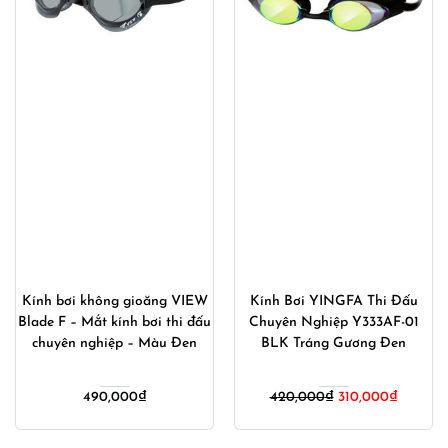
Kính bơi không gioăng VIEW
Kính Bơi YINGFA Thi Đấu
Blade F – Mắt kính bơi thi đấu
Chuyên Nghiệp Y333AF-01
chuyên nghiệp – Màu Đen
BLK Tráng Gương Đen
Giá
Giá
490,000
₫
420,000
₫
310,000
₫
gốc
hiện
là:
tại