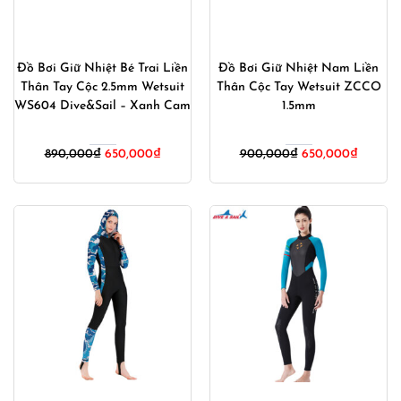
Đồ Bơi Giữ Nhiệt Bé Trai Liền
Đồ Bơi Giữ Nhiệt Nam Liền
Thân Tay Cộc 2.5mm Wetsuit
Thân Cộc Tay Wetsuit ZCCO
WS604 Dive&Sail – Xanh Cam
1.5mm
Giá
Giá
Giá
Giá
890,000
₫
650,000
₫
900,000
₫
650,000
₫
gốc
hiện
gốc
hiện
là:
tại
là:
tại
890,000₫.
là:
900,000₫.
là:
650,000₫.
650,00