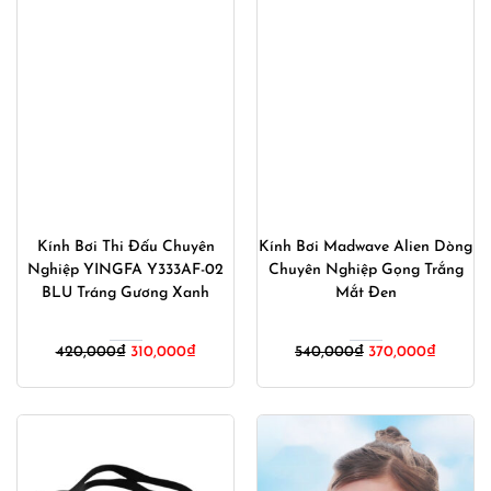
Kính Bơi Thi Đấu Chuyên
Kính Bơi Madwave Alien Dòng
Nghiệp YINGFA Y333AF-02
Chuyên Nghiệp Gọng Trắng
BLU Tráng Gương Xanh
Mắt Đen
Giá
Giá
Giá
Giá
420,000
₫
310,000
₫
540,000
₫
370,000
₫
gốc
hiện
gốc
hiện
là:
tại
là:
tại
420,000₫.
là:
540,000₫.
là:
310,000₫.
370,000